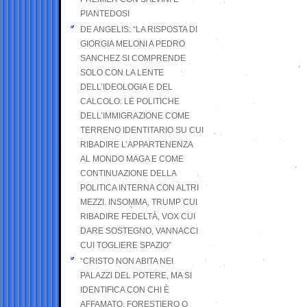
PIANTEDOSI
DE ANGELIS: “LA RISPOSTA DI
GIORGIA MELONI A PEDRO
SANCHEZ SI COMPRENDE
SOLO CON LA LENTE
DELL’IDEOLOGIA E DEL
CALCOLO: LE POLITICHE
DELL’IMMIGRAZIONE COME
TERRENO IDENTITARIO SU CUI
RIBADIRE L’APPARTENENZA
AL MONDO MAGA E COME
CONTINUAZIONE DELLA
POLITICA INTERNA CON ALTRI
MEZZI. INSOMMA, TRUMP CUI
RIBADIRE FEDELTÀ, VOX CUI
DARE SOSTEGNO, VANNACCI
CUI TOGLIERE SPAZIO”
“CRISTO NON ABITA NEI
PALAZZI DEL POTERE, MA SI
IDENTIFICA CON CHI È
AFFAMATO, FORESTIERO O