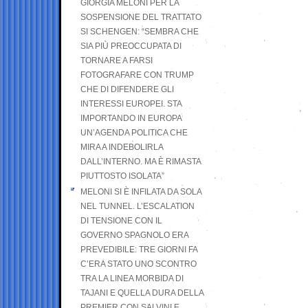
GIORGIA MELONI PER LA
SOSPENSIONE DEL TRATTATO
SI SCHENGEN: “SEMBRA CHE
SIA PIÙ PREOCCUPATA DI
TORNARE A FARSI
FOTOGRAFARE CON TRUMP
CHE DI DIFENDERE GLI
INTERESSI EUROPEI. STA
IMPORTANDO IN EUROPA
UN’AGENDA POLITICA CHE
MIRA A INDEBOLIRLA
DALL’INTERNO. MA È RIMASTA
PIUTTOSTO ISOLATA”
MELONI SI È INFILATA DA SOLA
NEL TUNNEL. L’ESCALATION
DI TENSIONE CON IL
GOVERNO SPAGNOLO ERA
PREVEDIBILE: TRE GIORNI FA
C’ERA STATO UNO SCONTRO
TRA LA LINEA MORBIDA DI
TAJANI E QUELLA DURA DELLA
PREMIER CON SALVINI E