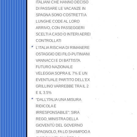
ITALIANI CHE HANNO DECISO
DI PASSARE LE VACANZE IN
SPAGNA SONO COSTRETTI A
LUNGHE CODE AL LORO
ARRIVO, CON PASSEGGERI
SCELTI A CASO O INTERI AEREI
CONTROLLATI
L’ITALIA RISCHIA DI RIMANERE
OSTAGGIO DEI FILO-PUTINIANI
VANNACCI E DI BATTISTA.
FUTURO NAZIONALE
VELEGGIA SOPRA IL 7% E UN
EVENTUALE PARTITO DELL’EX
GRILLINO VARREBBE TRA IL 2
E IL 3.5%
“DALL’ITALIA UNA MISURA
RIDICOLA E
IRRESPONSABILE”: SIRA
REGO, MINISTRA DELLA
GIOVENTÙ DEL GOVERNO
SPAGNOLO, FA LO SHAMPOO A