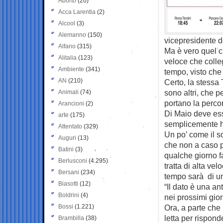
Aborto
(20)
Acca Larentia
(2)
Alcool
(3)
Alemanno
(150)
vicepresidente d
Alfano
(315)
Ma è vero quel c
Alitalia
(123)
veloce che colle
Ambiente
(341)
tempo, visto che 
AN
(210)
Certo, la stessa 
sono altri, che 
Animali
(74)
portano la percor
Arancioni
(2)
Di Maio deve ess
arte
(175)
semplicemente ha
Attentato
(329)
Un po’ come il s
Auguri
(13)
che non a caso p
Batini
(3)
qualche giorno f
Berlusconi
(4.295)
tratta di alta ve
Bersani
(234)
tempo sarà di un
Biasotti
(12)
“Il dato è una an
Boldrini
(4)
nei prossimi gior
Bossi
(1.221)
Ora, a parte che 
letta per rispond
Brambilla
(38)