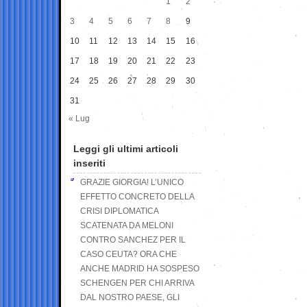
1
2
3
4
5
6
7
8
9
10
11
12
13
14
15
16
17
18
19
20
21
22
23
24
25
26
27
28
29
30
31
« Lug
Leggi gli ultimi articoli
inseriti
GRAZIE GIORGIA! L’UNICO
EFFETTO CONCRETO DELLA
CRISI DIPLOMATICA
SCATENATA DA MELONI
CONTRO SANCHEZ PER IL
CASO CEUTA? ORA CHE
ANCHE MADRID HA SOSPESO
SCHENGEN PER CHI ARRIVA
DAL NOSTRO PAESE, GLI