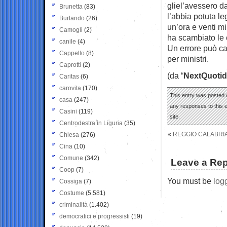
gliel’avessero d
Brunetta
(83)
l’abbia potuta l
Burlando
(26)
un’ora e venti m
Camogli
(2)
ha scambiato le o
canile
(4)
Un errore può cap
Cappello
(8)
per ministri.
Caprotti
(2)
(da “
NextQuotid
Caritas
(6)
carovita
(170)
This entry was posted o
casa
(247)
any responses to this 
Casini
(119)
site.
Centrodestra in Liguria
(35)
«
REGGIO CALABRIA
Chiesa
(276)
Cina
(10)
Comune
(342)
Leave a Rep
Coop
(7)
You must be
log
Cossiga
(7)
Costume
(5.581)
criminalità
(1.402)
democratici e progressisti
(19)