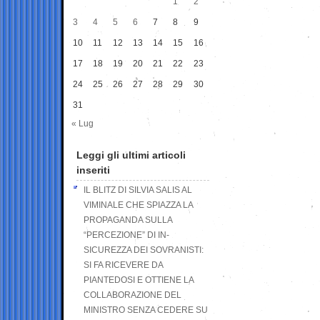
1
2
3
4
5
6
7
8
9
10
11
12
13
14
15
16
17
18
19
20
21
22
23
24
25
26
27
28
29
30
31
« Lug
Leggi gli ultimi articoli
inseriti
IL BLITZ DI SILVIA SALIS AL
VIMINALE CHE SPIAZZA LA
PROPAGANDA SULLA
“PERCEZIONE” DI IN-
SICUREZZA DEI SOVRANISTI:
SI FA RICEVERE DA
PIANTEDOSI E OTTIENE LA
COLLABORAZIONE DEL
MINISTRO SENZA CEDERE SU