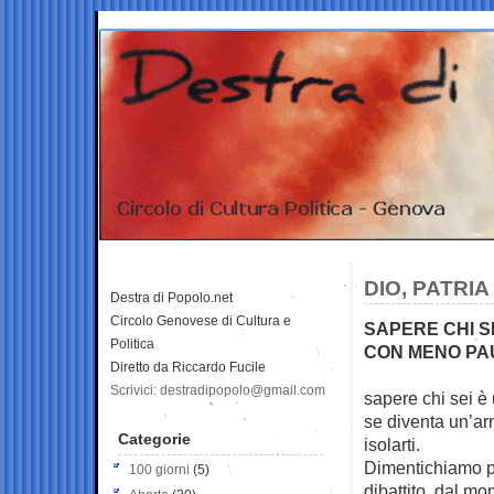
DIO, PATRIA
Destra di Popolo.net
Circolo Genovese di Cultura e
SAPERE CHI SE
Politica
CON MENO PAU
Diretto da Riccardo Fucile
Scrivici: destradipopolo@gmail.com
sapere chi sei è 
se diventa
un’arm
Categorie
isolarti.
Dimentichiamo per
100 giorni
(5)
dibattito, dal mo