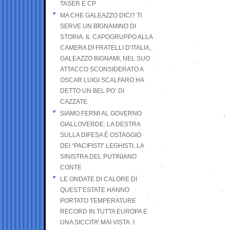
TASER E CP
MA CHE GALEAZZO DICI? TI
SERVE UN BIGNAMINO DI
STORIA. IL CAPOGRUPPO ALLA
CAMERA DI FRATELLI D’ITALIA,
GALEAZZO BIGNAMI, NEL SUO
ATTACCO SCONSIDERATO A
OSCAR LUIGI SCALFARO HA
DETTO UN BEL PO’ DI
CAZZATE
SIAMO FERMI AL GOVERNO
GIALLOVERDE: LA DESTRA
SULLA DIFESA È OSTAGGIO
DEI “PACIFISTI” LEGHISTI, LA
SINISTRA DEL PUTINIANO
CONTE
LE ONDATE DI CALORE DI
QUEST’ESTATE HANNO
PORTATO TEMPERATURE
RECORD IN TUTTA EUROPA E
UNA SICCITA’ MAI VISTA. I