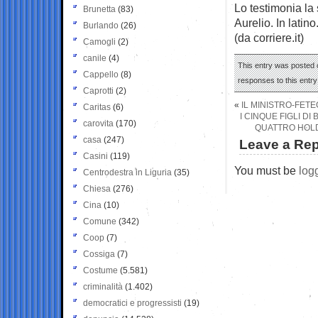
Lo testimonia la
Brunetta
(83)
Aurelio. In latino
Burlando
(26)
(da corriere.it)
Camogli
(2)
canile
(4)
This entry was posted o
Cappello
(8)
responses to this entr
Caprotti
(2)
«
IL MINISTRO-FET
Caritas
(6)
I CINQUE FIGLI D
carovita
(170)
QUATTRO HOLDI
casa
(247)
Leave a Rep
Casini
(119)
You must be
log
Centrodestra in Liguria
(35)
Chiesa
(276)
Cina
(10)
Comune
(342)
Coop
(7)
Cossiga
(7)
Costume
(5.581)
criminalità
(1.402)
democratici e progressisti
(19)