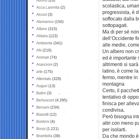
Aborto
(20)
scolastica, umani
Acca Larentia
(2)
progressista, è d
Alcool
(3)
soffocato dalla b
Alemanno
(150)
sottopagati.
Alfano
(315)
Ma di per sé non 
Alitalia
(123)
dell’Occidente fi
Ambiente
(341)
alle medie, come
AN
(210)
Un albero non cr
ed è importante
Animali
(74)
altrimenti si sa
Arancioni
(2)
latino, è come la
arte
(175)
fermo, mentre in 
Attentato
(329)
montagna
Auguri
(13)
Certo, il pacchet
Batini
(3)
tentativo di oppo
Berlusconi
(4.295)
finisca per allev
Bersani
(234)
condivisa.
Biasotti
(12)
Però bisogna inte
Boldrini
(4)
altri con meno p
Bossi
(1.221)
per isolarti.
Da che mondo è m
Brambilla
(38)