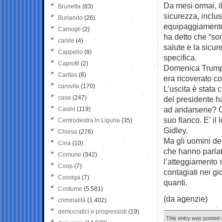
Da mesi ormai, il
Brunetta
(83)
sicurezza, inclu
Burlando
(26)
equipaggiamento 
Camogli
(2)
ha detto che “son
canile
(4)
salute e la sicur
Cappello
(8)
specifica.
Caprotti
(2)
Domenica Trump h
Caritas
(6)
era ricoverato co
carovita
(170)
L’uscita è stata 
casa
(247)
del presidente h
ad andarsene? Co
Casini
(119)
suo fianco. E’ il
Centrodestra in Liguria
(35)
Gidley.
Chiesa
(276)
Ma gli uomini de
Cina
(10)
che hanno parlat
Comune
(342)
l’atteggiamento 
Coop
(7)
contagiati nei gi
Cossiga
(7)
quanti.
Costume
(5.581)
(da agenzie)
criminalità
(1.402)
democratici e progressisti
(19)
This entry was posted o