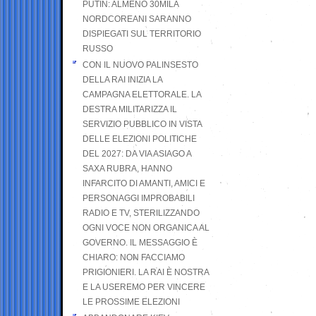
PUTIN: ALMENO 30MILA
NORDCOREANI SARANNO
DISPIEGATI SUL TERRITORIO
RUSSO
CON IL NUOVO PALINSESTO
DELLA RAI INIZIA LA
CAMPAGNA ELETTORALE. LA
DESTRA MILITARIZZA IL
SERVIZIO PUBBLICO IN VISTA
DELLE ELEZIONI POLITICHE
DEL 2027: DA VIA ASIAGO A
SAXA RUBRA, HANNO
INFARCITO DI AMANTI, AMICI E
PERSONAGGI IMPROBABILI
RADIO E TV, STERILIZZANDO
OGNI VOCE NON ORGANICA AL
GOVERNO. IL MESSAGGIO È
CHIARO: NON FACCIAMO
PRIGIONIERI. LA RAI È NOSTRA
E LA USEREMO PER VINCERE
LE PROSSIME ELEZIONI