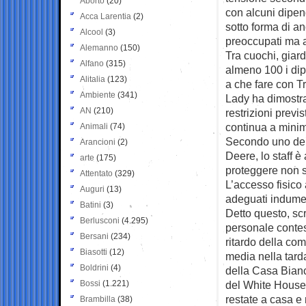
Aborto
(20)
con alcuni dipend
Acca Larentia
(2)
sotto forma di 
Alcool
(3)
preoccupati ma a
Alemanno
(150)
Tra cuochi, giard
Alfano
(315)
almeno 100 i di
Alitalia
(123)
a che fare con T
Ambiente
(341)
Lady ha dimostrat
AN
(210)
restrizioni previs
continua a minim
Animali
(74)
Secondo uno dei
Arancioni
(2)
Deere, lo staff è
arte
(175)
proteggere non s
Attentato
(329)
L’accesso fisico 
Auguri
(13)
adeguati indument
Batini
(3)
Detto questo, sc
Berlusconi
(4.295)
personale contest
Bersani
(234)
ritardo della co
Biasotti
(12)
media nella tard
Boldrini
(4)
della Casa Bianc
Bossi
(1.221)
del White House 
restate a casa e 
Brambilla
(38)