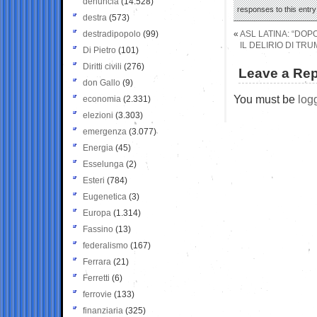
denuncia
(14.528)
responses to this entr
destra
(573)
destradipopolo
(99)
«
ASL LATINA: “DOP
IL DELIRIO DI TRU
Di Pietro
(101)
Diritti civili
(276)
Leave a Rep
don Gallo
(9)
You must be
log
economia
(2.331)
elezioni
(3.303)
emergenza
(3.077)
Energia
(45)
Esselunga
(2)
Esteri
(784)
Eugenetica
(3)
Europa
(1.314)
Fassino
(13)
federalismo
(167)
Ferrara
(21)
Ferretti
(6)
ferrovie
(133)
finanziaria
(325)