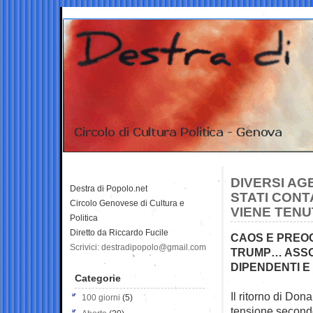
DIVERSI AG
Destra di Popolo.net
STATI CONT
Circolo Genovese di Cultura e
VIENE TEN
Politica
Diretto da Riccardo Fucile
CAOS E PREOC
Scrivici: destradipopolo@gmail.com
TRUMP… ASSO
DIPENDENTI E
Categorie
Il ritorno di Do
100 giorni
(5)
tensione
secondo