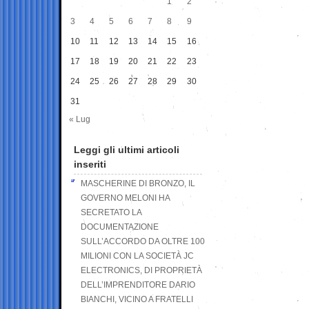
1
2
3
4
5
6
7
8
9
10
11
12
13
14
15
16
17
18
19
20
21
22
23
24
25
26
27
28
29
30
31
« Lug
Leggi gli ultimi articoli
inseriti
MASCHERINE DI BRONZO, IL
GOVERNO MELONI HA
SECRETATO LA
DOCUMENTAZIONE
SULL’ACCORDO DA OLTRE 100
MILIONI CON LA SOCIETÀ JC
ELECTRONICS, DI PROPRIETÀ
DELL’IMPRENDITORE DARIO
BIANCHI, VICINO A FRATELLI