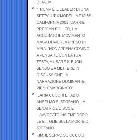
D’ITALIA
“TRUMP È IL LEADER DI UNA
SETTA”. L’EX MODELLA E MISS
CALIFORNIA 2009, CARRIE
PREJEAN BOLLER, HA
ACCUSATO IL MOVIMENTO
MAGA DI AVERLA PRESO DI
MIRA: “NON APPENA COMINCI
A PENSARE CON LA TUA
TESTA, A USARE IL BUON
SENSO E A METTERE IN
DISCUSSIONE LA
NARRAZIONE DOMINANTE,
VIENI EMARGINATO”
ILARIA CUCCHI E FABIO
ANSELMO SI SPOSANO; LA
SENATRICE DI AVS E
L’AVVOCATO INSIEME DOPO
LE BTTGLIE SULLA MORTE DI
STEFANO
KIM, IL SERVO SCIOCCO DI