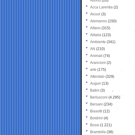
Aborto
(20)
Acca Larentia
(2)
Alcool
(3)
Alemanno
(150)
Alfano
(315)
Alitalia
(123)
Ambiente
(341)
AN
(210)
Animali
(74)
Arancioni
(2)
arte
(175)
Attentato
(329)
Auguri
(13)
Batini
(3)
Berlusconi
(4.295)
Bersani
(234)
Biasotti
(12)
Boldrini
(4)
Bossi
(1.221)
Brambilla
(38)