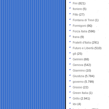
Fini
(821)
fioriere
(5)
Fitto
(27)
Fontana di Trevi
(1)
Formigoni
(90)
Forza Italia
(596)
frana
(9)
Fratelli d'Italia
(291)
Futuro e Libertà
(510)
g8
(25)
Gelmini
(68)
Genova
(542)
Giannino
(10)
Giustizia
(5.784)
governo
(5.799)
Grasso
(22)
Green Italia
(1)
Grillo
(2.941)
Idv
(4)