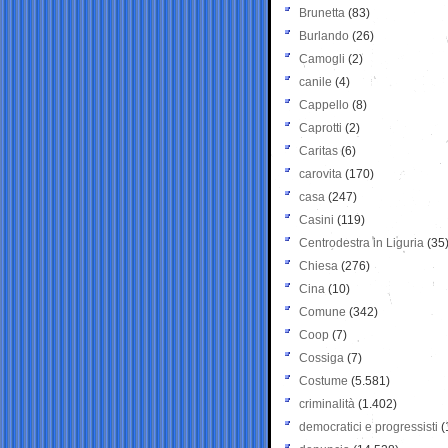
Brunetta
(83)
Burlando
(26)
Camogli
(2)
canile
(4)
Cappello
(8)
Caprotti
(2)
Caritas
(6)
carovita
(170)
casa
(247)
Casini
(119)
Centrodestra in Liguria
(35
Chiesa
(276)
Cina
(10)
Comune
(342)
Coop
(7)
Cossiga
(7)
Costume
(5.581)
criminalità
(1.402)
democratici e progressisti
(