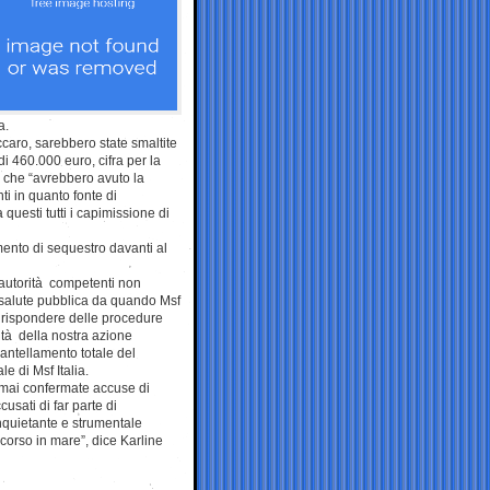
a.
ccaro, sarebbero state smaltite
 di 460.000 euro, cifra per la
e che “avrebbero avuto la
i in quanto fonte di
 questi tutti i capimissione di
ento di sequestro davanti al
 autorità competenti non
 salute pubblica da quando Msf
 a rispondere delle procedure
ità della nostra azione
antellamento totale del
e di Msf Italia.
e mai confermate accuse di
usati di far parte di
 inquietante e strumentale
ccorso in mare”, dice Karline