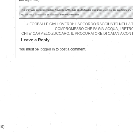
This entry was posted on martedì, Novembre 20th, 2018 at 12:52 and is filed under
Giustizia
. You can follow any 
You can
leave a response
, or
trackback
from your own site.
«
ECOBALLE GIALLOVERDI: L’ACCORDO RAGGIUNTO NELLA T
COMPROMESSO CHE FA GIA’ ACQUA, I RET
CHI E’ CARMELO ZUCCARO, IL PROCURATORE DI CATANIA CON
Leave a Reply
You must be
logged in
to post a comment.
)
19)