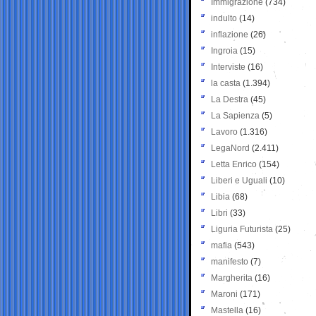
Immigrazione
(734)
indulto
(14)
inflazione
(26)
Ingroia
(15)
Interviste
(16)
la casta
(1.394)
La Destra
(45)
La Sapienza
(5)
Lavoro
(1.316)
LegaNord
(2.411)
Letta Enrico
(154)
Liberi e Uguali
(10)
Libia
(68)
Libri
(33)
Liguria Futurista
(25)
mafia
(543)
manifesto
(7)
Margherita
(16)
Maroni
(171)
Mastella
(16)