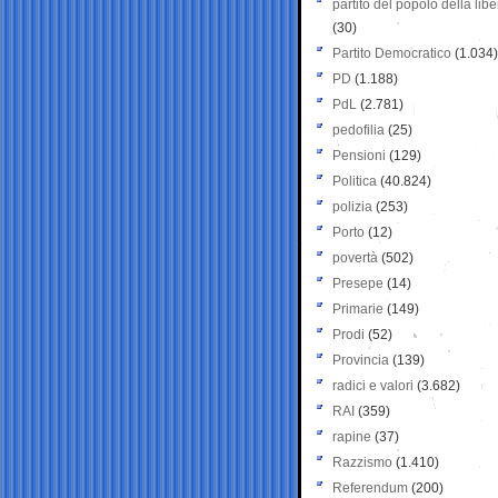
partito del popolo della libe
(30)
Partito Democratico
(1.034)
PD
(1.188)
PdL
(2.781)
pedofilia
(25)
Pensioni
(129)
Politica
(40.824)
polizia
(253)
Porto
(12)
povertà
(502)
Presepe
(14)
Primarie
(149)
Prodi
(52)
Provincia
(139)
radici e valori
(3.682)
RAI
(359)
rapine
(37)
Razzismo
(1.410)
Referendum
(200)