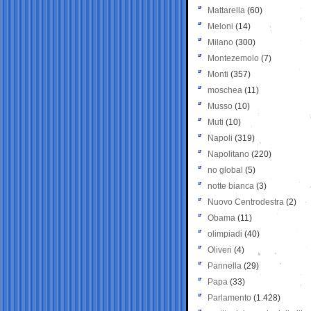
Mattarella
(60)
Meloni
(14)
Milano
(300)
Montezemolo
(7)
Monti
(357)
moschea
(11)
Musso
(10)
Muti
(10)
Napoli
(319)
Napolitano
(220)
no global
(5)
notte bianca
(3)
Nuovo Centrodestra
(2)
Obama
(11)
olimpiadi
(40)
Oliveri
(4)
Pannella
(29)
Papa
(33)
Parlamento
(1.428)