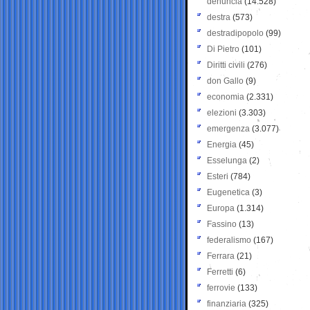
denuncia
(14.528)
destra
(573)
destradipopolo
(99)
Di Pietro
(101)
Diritti civili
(276)
don Gallo
(9)
economia
(2.331)
elezioni
(3.303)
emergenza
(3.077)
Energia
(45)
Esselunga
(2)
Esteri
(784)
Eugenetica
(3)
Europa
(1.314)
Fassino
(13)
federalismo
(167)
Ferrara
(21)
Ferretti
(6)
ferrovie
(133)
finanziaria
(325)