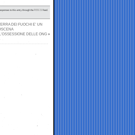
responses to this entry through the
RSS 2.0
feed.
ERRA DEI FUOCHI E’ UN
ROSCENA
 L’OSSESSIONE DELLE ONG
»