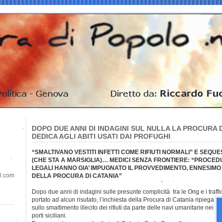
DOPO DUE ANNI DI INDAGINI SUL NULLA LA PROCURA D
DEDICA AGLI ABITI USATI DAI PROFUGHI
“SMALTIVANO VESTITI INFETTI COME RIFIUTI NORMALI” E SEQ
(CHE STA A MARSIGLIA)… MEDICI SENZA FRONTIERE: “PROCEDU
LEGALI HANNO GIA’ IMPUGNATO IL PROVVEDIMENTO, ENNESIM
il.com
DELLA PROCURA DI CATANIA”
Dopo due anni di indagini sulle presunte complicità tra le Ong e i traff
portato ad alcun risutato, l’inchiesta della Procura di Catania ripiega
sullo smaltimento illecito dei rifiuti da parte delle navi umanitarie nei
porti siciliani.