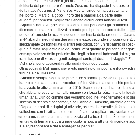
E con questa accusa che il gip di Catania Carlo Cannella, su
richiesta del procuratore Carmelo Zuccaro, ha disposto il sequestro
della nave Aquarius di Msf e Sos Mediterranee ferma da settimane
nel porto di Marsiglia dopo il ritiro della bandiera da parte delle
autorità panamensi. Sequestrati anche alcuni conti bancari di Msf.
“Aquarius non avrebbe smaltito come rifiuti pericolosi gli indumenti
dismessi e i materiali utilizzati a bordo per il primo soccorso delle
persone”, queste le accuse secondo l’inchiesta della procura di Catani
In 44 sbarchi, negli ultimi due anni e mezzo, secondo il procuratore Zu
illecitamente 24 tonnellate di rifiuti pericolosi, con un risparmio di costi
quale è stata sequestrata la Aquarius. Ventiquattro le persone indagat
consapevolezza della pericolosità degli indumenti indossati dai migrant
trasmissione di virus o agenti patogeni contratti durante il viaggio”. E tra
Msf che si sono avvicendati alla guida degli equipaggi.
Gli avvocati di Msf hanno già avuto mandato di impugnare il provvedim
tribunale del Riesame.
“Abbiamo sempre seguito le procedure standard previste nei porti e le
hanno contestato queste procedure nè individuato alcun rischio per la
ha avviato le attività in mare nel 2015. Siamo pronti a chiarire i fatti e
che abbiamo seguito ma riaffermiamo con forza la legittimità e la legal
umanitaria. L’unico crimine che vediamo oggi nel Mediterraneo è lo sm
sistema di ricerca e soccorso”, dice Gabriele Eminente, direttore general
“Dopo due anni di indagini giudiziarie, ostacoli burocratici, infamanti 
collusione con i trafficanti diuomini – è la dura replica – ora veniamo acc
un’organizzazione criminale finalizzata al traffico di rifiuti. È l’estremo
tentativo di fermare a qualunque costo la nostra attività di ricerca e so
Klejer, responsabile delle emergenze per Msf.
(da agenzie)