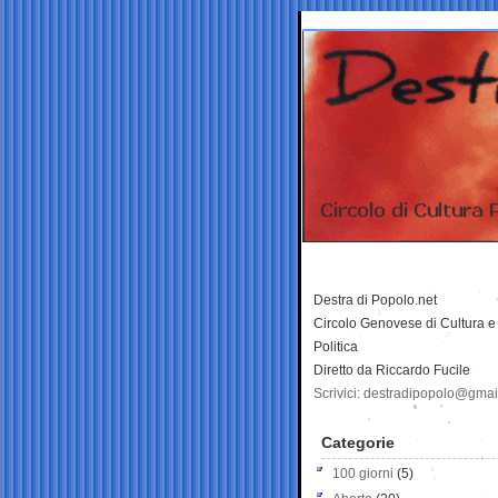
Destra di Popolo.net
Circolo Genovese di Cultura e
Politica
Diretto da Riccardo Fucile
Scrivici: destradipopolo@gma
Categorie
100 giorni
(5)