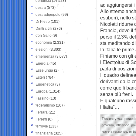
denuncia
(14.528)
ad aggiungersi i
destra
(573)
Allo stremo anch
destradipopolo
(99)
esuberi), nello s
Di Pietro
(101)
Nicoletti ridurre
Diritti civili
(276)
Francia, dove il 
don Gallo
(9)
perso il 2,3% de
economia
(2.331)
sta meditando di 
In Italia le prim
elezioni
(3.303)
Finiamo con gli e
emergenza
(3.077)
l’Electrolux di 
Energia
(45)
parla di posizion
Esselunga
(2)
Il quadro deline
Esteri
(784)
derivanti dalla c
Eugenetica
(3)
come quelli banca
Europa
(1.314)
senza più freni.
Fassino
(13)
E qualcuno rassi
federalismo
(167)
l’Italia”…
Ferrara
(21)
This entry was posted o
Ferretti
(6)
governo
,
inflazione
,
pov
ferrovie
(133)
leave a response
, or
t
finanziaria
(325)