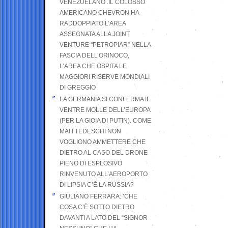
VENEZUELANO .IL COLOSSO
AMERICANO CHEVRON HA
RADDOPPIATO L’AREA
ASSEGNATA ALLA JOINT
VENTURE “PETROPIAR” NELLA
FASCIA DELL’ORINOCO,
L’AREA CHE OSPITA LE
MAGGIORI RISERVE MONDIALI
DI GREGGIO
LA GERMANIA SI CONFERMA IL
VENTRE MOLLE DELL’EUROPA
(PER LA GIOIA DI PUTIN). COME
MAI I TEDESCHI NON
VOGLIONO AMMETTERE CHE
DIETRO AL CASO DEL DRONE
PIENO DI ESPLOSIVO
RINVENUTO ALL’AEROPORTO
DI LIPSIA C’È LA RUSSIA?
GIULIANO FERRARA: ’CHE
COSA C’È SOTTO DIETRO
DAVANTI A LATO DEL “SIGNOR