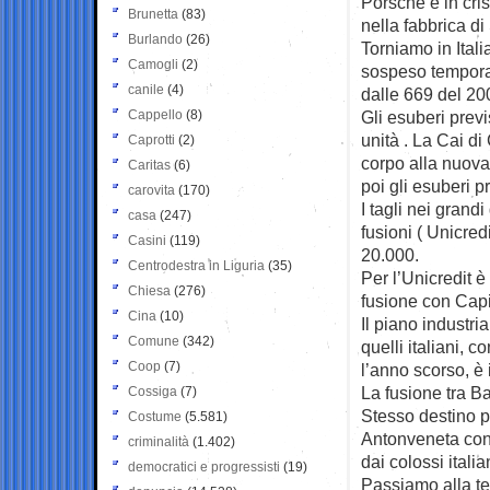
Porsche è in cris
Brunetta
(83)
nella fabbrica di
Burlando
(26)
Torniamo in Ital
Camogli
(2)
sospeso temporan
canile
(4)
dalle 669 del 20
Cappello
(8)
Gli esuberi prev
unità . La Cai d
Caprotti
(2)
corpo alla nuova 
Caritas
(6)
poi gli esuberi p
carovita
(170)
I tagli nei grand
casa
(247)
fusioni ( Unicre
Casini
(119)
20.000.
Centrodestra in Liguria
(35)
Per l’Unicredit 
Chiesa
(276)
fusione con Capi
Cina
(10)
Il piano industr
Comune
(342)
quelli italiani, 
Coop
(7)
l’anno scorso, è 
La fusione tra Ba
Cossiga
(7)
Stesso destino p
Costume
(5.581)
Antonveneta con 
criminalità
(1.402)
dai colossi itali
democratici e progressisti
(19)
Passiamo alla te