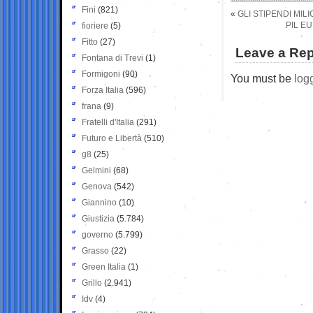
Fini
(821)
«
GLI STIPENDI MIL
PIL E
fioriere
(5)
Fitto
(27)
Leave a Rep
Fontana di Trevi
(1)
Formigoni
(90)
You must be
log
Forza Italia
(596)
frana
(9)
Fratelli d'Italia
(291)
Futuro e Libertà
(510)
g8
(25)
Gelmini
(68)
Genova
(542)
Giannino
(10)
Giustizia
(5.784)
governo
(5.799)
Grasso
(22)
Green Italia
(1)
Grillo
(2.941)
Idv
(4)