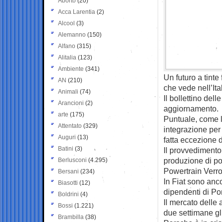
Aborto
(20)
Acca Larentia
(2)
Alcool
(3)
Alemanno
(150)
Alfano
(315)
Alitalia
(123)
Ambiente
(341)
Un futuro a tint
AN
(210)
che vede nell’Ita
Animali
(74)
Il bollettino dell
Arancioni
(2)
aggiornamento.
arte
(175)
Puntuale, come l
Attentato
(329)
integrazione per 
Auguri
(13)
fatta eccezione d
Batini
(3)
Il provvedimento 
produzione di pon
Berlusconi
(4.295)
Powertrain Verro
Bersani
(234)
In Fiat sono anco
Biasotti
(12)
dipendenti di Po
Boldrini
(4)
Il mercato delle
Bossi
(1.221)
due settimane gli
Brambilla
(38)