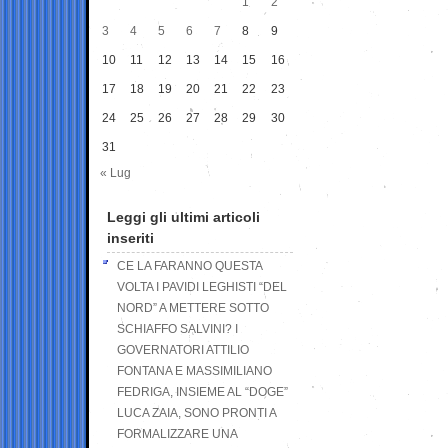
1
2
3
4
5
6
7
8
9
10
11
12
13
14
15
16
17
18
19
20
21
22
23
24
25
26
27
28
29
30
31
« Lug
Leggi gli ultimi articoli
inseriti
CE LA FARANNO QUESTA
VOLTA I PAVIDI LEGHISTI “DEL
NORD” A METTERE SOTTO
SCHIAFFO SALVINI? I
GOVERNATORI ATTILIO
FONTANA E MASSIMILIANO
FEDRIGA, INSIEME AL “DOGE”
LUCA ZAIA, SONO PRONTI A
FORMALIZZARE UNA