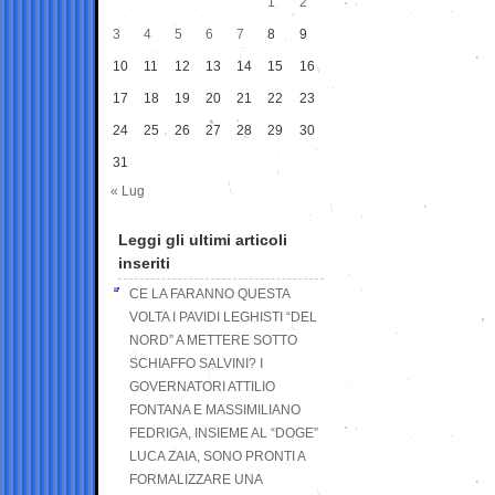
1
2
3
4
5
6
7
8
9
10
11
12
13
14
15
16
17
18
19
20
21
22
23
24
25
26
27
28
29
30
31
« Lug
Leggi gli ultimi articoli
inseriti
CE LA FARANNO QUESTA
VOLTA I PAVIDI LEGHISTI “DEL
NORD” A METTERE SOTTO
SCHIAFFO SALVINI? I
GOVERNATORI ATTILIO
FONTANA E MASSIMILIANO
FEDRIGA, INSIEME AL “DOGE”
LUCA ZAIA, SONO PRONTI A
FORMALIZZARE UNA