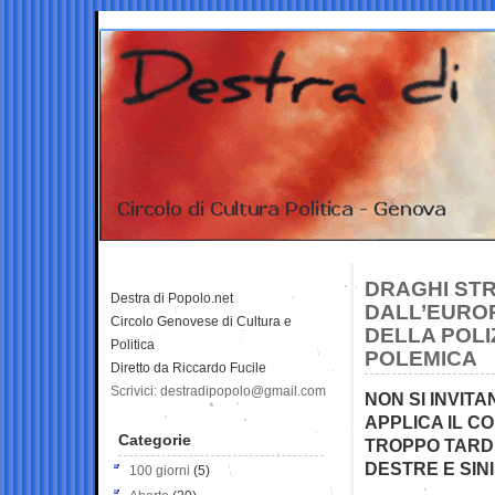
DRAGHI STR
Destra di Popolo.net
DALL’EUROP
Circolo Genovese di Cultura e
DELLA POLI
Politica
POLEMICA
Diretto da Riccardo Fucile
Scrivici: destradipopolo@gmail.com
NON SI INVITA
APPLICA IL C
Categorie
TROPPO TARDI
DESTRE E SIN
100 giorni
(5)