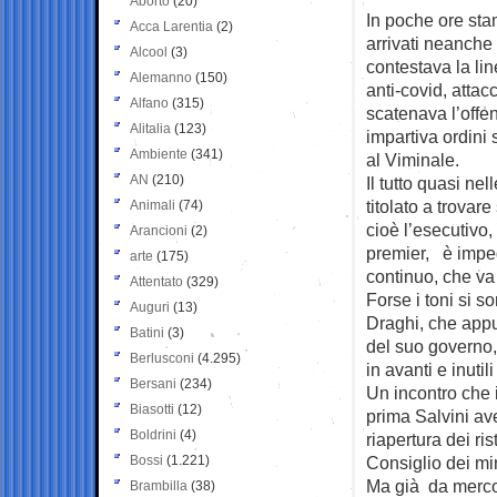
Aborto
(20)
In poche ore sta
Acca Larentia
(2)
arrivati neanche 
Alcool
(3)
contestava la li
Alemanno
(150)
anti-covid, attac
Alfano
(315)
scatenava l’offen
Alitalia
(123)
impartiva ordini 
Ambiente
(341)
al Viminale.
AN
(210)
Il tutto quasi nel
titolato a trovar
Animali
(74)
cioè l’esecutivo, 
Arancioni
(2)
premier, è impe
arte
(175)
continuo, che va
Attentato
(329)
Forse i toni si 
Auguri
(13)
Draghi, che appu
Batini
(3)
del suo governo,
Berlusconi
(4.295)
in avanti e inutili
Bersani
(234)
Un incontro che 
Biasotti
(12)
prima Salvini ave
Boldrini
(4)
riapertura dei ris
Bossi
(1.221)
Consiglio dei min
Ma già da mercol
Brambilla
(38)