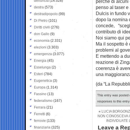
denuncia
(14.528)
perchè di alcuni 
penso al taser e a
destra
(573)
Dulcis in fundo v
destradipopolo
(99)
dopo la nomina di
Di Pietro
(101)
concede, “scegli
Diritti civili
(276)
contributo di idee
don Gallo
(9)
Noi siamo qui per
economia
(2.331)
Ma il sospetto è
elezioni
(3.303)
problemi al gove
emergenza
(3.077)
E mettendo a dur
Energia
(45)
reazione di Zinga
Esselunga
(2)
coerenza è avere 
una maggioranza
Esteri
(784)
Eugenetica
(3)
(da “La Repubbli
Europa
(1.314)
Fassino
(13)
This entry was posted o
federalismo
(167)
responses to this entr
Ferrara
(21)
«
LUCIA BORGONZO
Ferretti
(6)
NON CONOSCEVA I 
ferrovie
(133)
INDIVIDUATE 
Leave a Rep
finanziaria
(325)