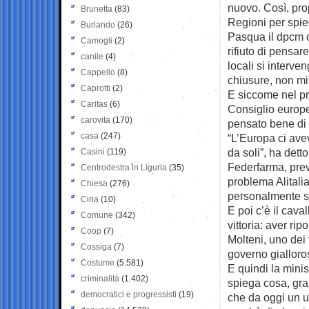
nuovo. Così, pro
Brunetta
(83)
Regioni per spie
Burlando
(26)
Pasqua il dpcm co
Camogli
(2)
rifiuto di pensar
canile
(4)
locali si interve
Cappello
(8)
chiusure, non mi 
Caprotti
(2)
E siccome nel p
Caritas
(6)
Consiglio europe
carovita
(170)
pensato bene di c
casa
(247)
“L’Europa ci ave
da soli”, ha dett
Casini
(119)
Federfarma, prev
Centrodestra in Liguria
(35)
problema Alitalia
Chiesa
(276)
personalmente sto
Cina
(10)
E poi c’è il cava
Comune
(342)
vittoria: aver ri
Coop
(7)
Molteni, uno dei 
Cossiga
(7)
governo gialloro
Costume
(5.581)
E quindi la mini
criminalità
(1.402)
spiega cosa, gra
democratici e progressisti
(19)
che da oggi un u