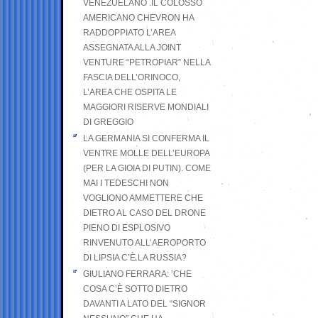
VENEZUELANO .IL COLOSSO
AMERICANO CHEVRON HA
RADDOPPIATO L’AREA
ASSEGNATA ALLA JOINT
VENTURE “PETROPIAR” NELLA
FASCIA DELL’ORINOCO,
L’AREA CHE OSPITA LE
MAGGIORI RISERVE MONDIALI
DI GREGGIO
LA GERMANIA SI CONFERMA IL
VENTRE MOLLE DELL’EUROPA
(PER LA GIOIA DI PUTIN). COME
MAI I TEDESCHI NON
VOGLIONO AMMETTERE CHE
DIETRO AL CASO DEL DRONE
PIENO DI ESPLOSIVO
RINVENUTO ALL’AEROPORTO
DI LIPSIA C’È LA RUSSIA?
GIULIANO FERRARA: ’CHE
COSA C’È SOTTO DIETRO
DAVANTI A LATO DEL “SIGNOR