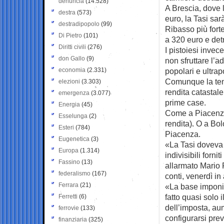
denuncia
(14.528)
A Brescia, dove 
destra
(573)
euro, la Tasi sar
destradipopolo
(99)
Ribasso più fort
Di Pietro
(101)
a 320 euro e det
Diritti civili
(276)
I pistoiesi invec
don Gallo
(9)
non sfruttare l’a
economia
(2.331)
popolari e ultrap
Comunque la tend
elezioni
(3.303)
rendita catastale
emergenza
(3.077)
prime case.
Energia
(45)
Come a Piacenza 
Esselunga
(2)
rendita). O a Bo
Esteri
(784)
Piacenza.
Eugenetica
(3)
«La Tasi doveva 
Europa
(1.314)
indivisibili forn
Fassino
(13)
allarmato Mario 
federalismo
(167)
conti, venerdì i
Ferrara
(21)
«La base imponibi
fatto quasi solo 
Ferretti
(6)
dell’imposta, aum
ferrovie
(133)
configurarsi pre
finanziaria
(325)