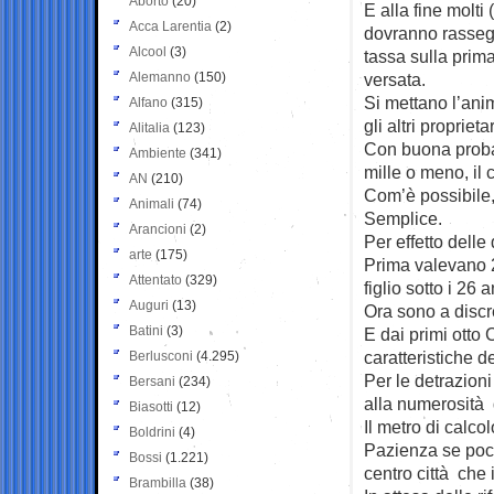
Aborto
(20)
E alla fine molti 
Acca Larentia
(2)
dovranno rasseg
Alcool
(3)
tassa sulla pri
Alemanno
(150)
versata.
Si mettano l’ani
Alfano
(315)
gli altri proprietar
Alitalia
(123)
Con buona probabi
Ambiente
(341)
mille o meno, il 
AN
(210)
Com’è possibile,
Animali
(74)
Semplice.
Arancioni
(2)
Per effetto delle 
arte
(175)
Prima valevano 2
Attentato
(329)
figlio sotto i 26 a
Auguri
(13)
Ora sono a discr
Batini
(3)
E dai primi otto
caratteristiche d
Berlusconi
(4.295)
Per le detrazioni
Bersani
(234)
alla numerosità d
Biasotti
(12)
Il metro di calcol
Boldrini
(4)
Pazienza se poco
Bossi
(1.221)
centro città che 
Brambilla
(38)