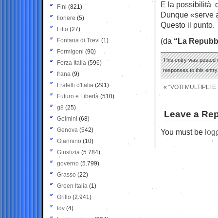
E la possibilità 
Fini
(821)
Dunque «serve a 
fioriere
(5)
Questo il punto.
Fitto
(27)
(da
“La Repubb
Fontana di Trevi
(1)
Formigoni
(90)
This entry was posted o
Forza Italia
(596)
responses to this entr
frana
(9)
Fratelli d'Italia
(291)
«
“VOTI MULTIPLI 
Futuro e Libertà
(510)
g8
(25)
Leave a Rep
Gelmini
(68)
Genova
(542)
You must be
log
Giannino
(10)
Giustizia
(5.784)
governo
(5.799)
Grasso
(22)
Green Italia
(1)
Grillo
(2.941)
Idv
(4)