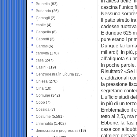
In attesa delle r
Brunetta
(83)
cascina l’unico fi
Burlando
(26)
Nessuna sorpresa
Camogli
(2)
Il patto stretto
canile
(4)
cadesse ruotava p
Cappello
(8)
E dunque 625 mil
pure erano i prim
Caprotti
(2)
Dunque far tornar
Caritas
(6)
miliardi). In più
carovita
(170)
all’aliquota su 
casa
(247)
In poche parole, 
Casini
(119)
Risultato? «Se il
Centrodestra in Liguria
(35)
e addizionali com
Chiesa
(276)
la pressione fis
Cina
(10)
segretario confed
Comune
(342)
L’ufficio studi d
Coop
(7)
in più di un terz
Emblematico il ca
Cossiga
(7)
tetto al 2,5), ma
Costume
(5.581)
Ebbene, la Tasi 
criminalità
(1.402)
casa con aliquota
democratici e progressisti
(19)
calmiere detrazi