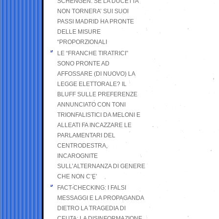
SCHENGEN. SE LA DUCETTA
NON TORNERA’ SUI SUOI
PASSI MADRID HA PRONTE
DELLE MISURE
“PROPORZIONALI
LE “FRANCHE TIRATRICI”
SONO PRONTE AD
AFFOSSARE (DI NUOVO) LA
LEGGE ELETTORALE? IL
BLUFF SULLE PREFERENZE
ANNUNCIATO CON TONI
TRIONFALISTICI DA MELONI E
ALLEATI FA INCAZZARE LE
PARLAMENTARI DEL
CENTRODESTRA,
INCAROGNITE
SULL’ALTERNANZA DI GENERE
CHE NON C’E’
FACT-CHECKING: I FALSI
MESSAGGI E LA PROPAGANDA
DIETRO LA TRAGEDIA DI
CEUTA: LA DISINFORMAZIONE