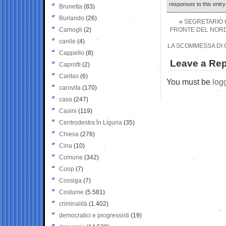
responses to this entr
Brunetta
(83)
Burlando
(26)
«
SEGRETARIO 
Camogli
(2)
FRONTE DEL NORD 
canile
(4)
LA SCOMMESSA DI 
Cappello
(8)
Leave a Rep
Caprotti
(2)
Caritas
(6)
You must be
log
carovita
(170)
casa
(247)
Casini
(119)
Centrodestra in Liguria
(35)
Chiesa
(276)
Cina
(10)
Comune
(342)
Coop
(7)
Cossiga
(7)
Costume
(5.581)
criminalità
(1.402)
democratici e progressisti
(19)