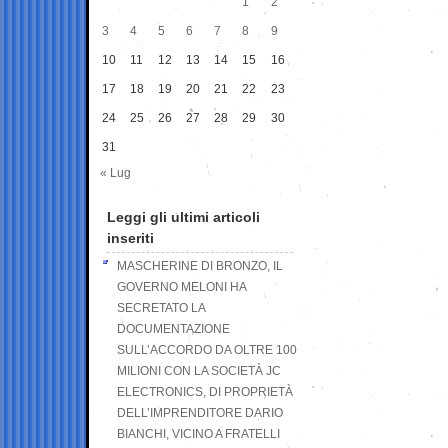
1
2
3
4
5
6
7
8
9
10
11
12
13
14
15
16
17
18
19
20
21
22
23
24
25
26
27
28
29
30
31
« Lug
Leggi gli ultimi articoli
inseriti
MASCHERINE DI BRONZO, IL
GOVERNO MELONI HA
SECRETATO LA
DOCUMENTAZIONE
SULL’ACCORDO DA OLTRE 100
MILIONI CON LA SOCIETÀ JC
ELECTRONICS, DI PROPRIETÀ
DELL’IMPRENDITORE DARIO
BIANCHI, VICINO A FRATELLI