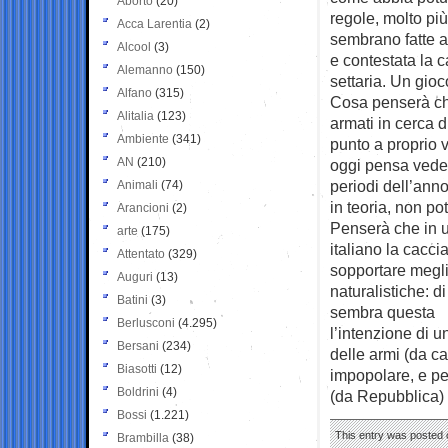
Aborto
(20)
regole, molto pi
Acca Larentia
(2)
sembrano fatte a
Alcool
(3)
e contestata la c
Alemanno
(150)
settaria. Un gioco
Alfano
(315)
Cosa penserà chi
Alitalia
(123)
armati in cerca 
Ambiente
(341)
punto a proprio 
AN
(210)
oggi pensa vedend
periodi dell’ann
Animali
(74)
in teoria, non po
Arancioni
(2)
Penserà che in u
arte
(175)
italiano la cacci
Attentato
(329)
sopportare megli
Auguri
(13)
naturalistiche: d
Batini
(3)
sembra questa
Berlusconi
(4.295)
l’intenzione di u
Bersani
(234)
delle armi (da c
Biasotti
(12)
impopolare, e pe
Boldrini
(4)
(da Repubblica)
Bossi
(1.221)
This entry was posted o
Brambilla
(38)