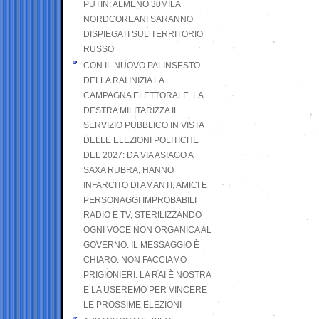
PUTIN: ALMENO 30MILA
NORDCOREANI SARANNO
DISPIEGATI SUL TERRITORIO
RUSSO
CON IL NUOVO PALINSESTO
DELLA RAI INIZIA LA
CAMPAGNA ELETTORALE. LA
DESTRA MILITARIZZA IL
SERVIZIO PUBBLICO IN VISTA
DELLE ELEZIONI POLITICHE
DEL 2027: DA VIA ASIAGO A
SAXA RUBRA, HANNO
INFARCITO DI AMANTI, AMICI E
PERSONAGGI IMPROBABILI
RADIO E TV, STERILIZZANDO
OGNI VOCE NON ORGANICA AL
GOVERNO. IL MESSAGGIO È
CHIARO: NON FACCIAMO
PRIGIONIERI. LA RAI È NOSTRA
E LA USEREMO PER VINCERE
LE PROSSIME ELEZIONI