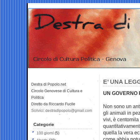
E’ UNA LEG
Destra di Popolo.net
Circolo Genovese di Cultura e
UN GOVERNO 
Politica
Diretto da Riccardo Fucile
Non sono un anti
Scrivici: destradipopolo@gmail.com
gli animali in
pez
vivi, è centomila
Categorie
quantitativamente
quella la vera e
100 giorni
(5)
come abbia potu