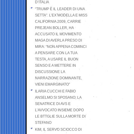
D’ITALIA
“TRUMP È IL LEADER DI UNA
SETTA”. L’EX MODELLA E MISS
CALIFORNIA 2009, CARRIE
PREJEAN BOLLER, HA
ACCUSATO IL MOVIMENTO
MAGA DI AVERLA PRESO DI
MIRA: “NON APPENA COMINCI
A PENSARE CON LA TUA
TESTA, A USARE IL BUON
SENSO E A METTERE IN
DISCUSSIONE LA
NARRAZIONE DOMINANTE,
VIENI EMARGINATO”
ILARIA CUCCHI E FABIO
ANSELMO SI SPOSANO; LA
SENATRICE DI AVS E
L’AVVOCATO INSIEME DOPO
LE BTTGLIE SULLA MORTE DI
STEFANO
KIM, IL SERVO SCIOCCO DI