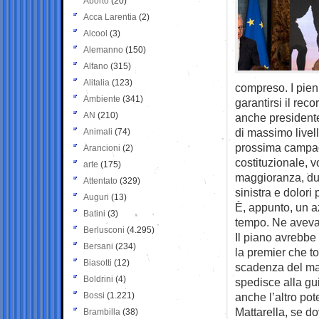
Aborto
(20)
Acca Larentia
(2)
Alcool
(3)
Alemanno
(150)
Alfano
(315)
Alitalia
(123)
compreso. I pieni 
Ambiente
(341)
garantirsi il re
AN
(210)
anche presidente
di massimo livell
Animali
(74)
prossima campagn
Arancioni
(2)
costituzionale, v
arte
(175)
maggioranza, dun
Attentato
(329)
sinistra e dolori 
Auguri
(13)
È, appunto, un a
Batini
(3)
tempo. Ne avevan
Berlusconi
(4.295)
Il piano avrebbe 
Bersani
(234)
la premier che t
Biasotti
(12)
scadenza del man
Boldrini
(4)
spedisce alla gu
Bossi
(1.221)
anche l’altro po
Mattarella, se do
Brambilla
(38)