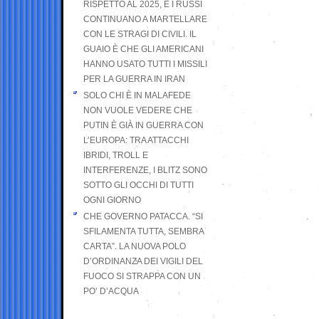
RISPETTO AL 2025, E I RUSSI
CONTINUANO A MARTELLARE
CON LE STRAGI DI CIVILI. IL
GUAIO È CHE GLI AMERICANI
HANNO USATO TUTTI I MISSILI
PER LA GUERRA IN IRAN
SOLO CHI È IN MALAFEDE
NON VUOLE VEDERE CHE
PUTIN È GIÀ IN GUERRA CON
L’EUROPA: TRA ATTACCHI
IBRIDI, TROLL E
INTERFERENZE, I BLITZ SONO
SOTTO GLI OCCHI DI TUTTI
OGNI GIORNO
CHE GOVERNO PATACCA. “SI
SFILAMENTA TUTTA, SEMBRA
CARTA”. LA NUOVA POLO
D’ORDINANZA DEI VIGILI DEL
FUOCO SI STRAPPA CON UN
PO’ D’ACQUA