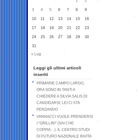
1
2
3
4
5
6
7
8
9
10
11
12
13
14
15
16
17
18
19
20
21
22
23
24
25
26
27
28
29
30
31
« Lug
Leggi gli ultimi articoli
inseriti
PRIMARIE CAMPO LARGO,
ORA SONO IN TANTI A
CHIEDERE A SILVIA SALIS DI
CANDIDARSI: LEI CI STA
PENSANDO
VANNACCI VUOLE PRENDERSI
I “GRILLINI” (SAI CHE
COPPIA…). IL CENTRO STUDI
DI FUTURO NAZIONALE INVITA