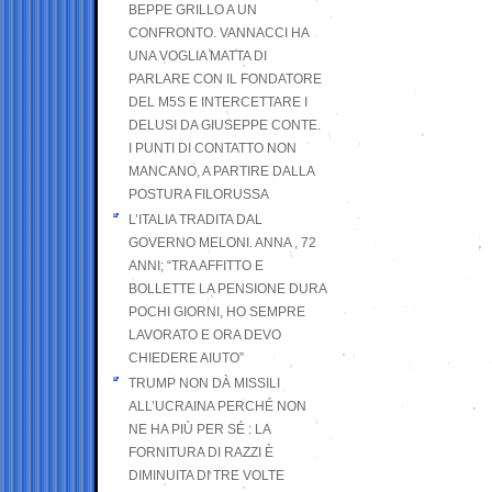
BEPPE GRILLO A UN
CONFRONTO. VANNACCI HA
UNA VOGLIA MATTA DI
PARLARE CON IL FONDATORE
DEL M5S E INTERCETTARE I
DELUSI DA GIUSEPPE CONTE.
I PUNTI DI CONTATTO NON
MANCANO, A PARTIRE DALLA
POSTURA FILORUSSA
L’ITALIA TRADITA DAL
GOVERNO MELONI. ANNA , 72
ANNI; “TRA AFFITTO E
BOLLETTE LA PENSIONE DURA
POCHI GIORNI, HO SEMPRE
LAVORATO E ORA DEVO
CHIEDERE AIUTO”
TRUMP NON DÀ MISSILI
ALL’UCRAINA PERCHÉ NON
NE HA PIÙ PER SÉ : LA
FORNITURA DI RAZZI È
DIMINUITA DI TRE VOLTE