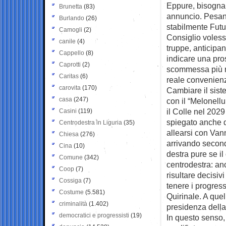
Eppure, bisogna
Brunetta
(83)
annuncio. Pesan
Burlando
(26)
stabilmente Futu
Camogli
(2)
Consiglio voless
canile
(4)
truppe, anticipan
Cappello
(8)
indicare una pro
Caprotti
(2)
scommessa più ri
Caritas
(6)
reale convenien
carovita
(170)
Cambiare il siste
casa
(247)
con il “Melonellu
il Colle nel 2029
Casini
(119)
spiegato anche d
Centrodestra in Liguria
(35)
allearsi con Van
Chiesa
(276)
arrivando second
Cina
(10)
destra pure se il
Comune
(342)
centrodestra: an
Coop
(7)
risultare decisiv
Cossiga
(7)
tenere i progres
Costume
(5.581)
Quirinale. A que
criminalità
(1.402)
presidenza dell
democratici e progressisti
(19)
In questo senso,