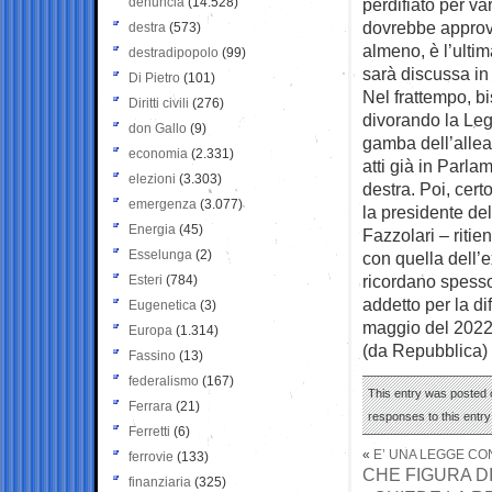
denuncia
(14.528)
perdifiato per va
dovrebbe approva
destra
(573)
almeno, è l’ulti
destradipopolo
(99)
sarà discussa in
Di Pietro
(101)
Nel frattempo, b
Diritti civili
(276)
divorando la Leg
don Gallo
(9)
gamba dell’allea
economia
(2.331)
atti già in Parla
elezioni
(3.303)
destra. Poi, cert
emergenza
(3.077)
la presidente de
Energia
(45)
Fazzolari – ritie
Esselunga
(2)
con quella dell’
ricordano spesso
Esteri
(784)
addetto per la d
Eugenetica
(3)
maggio del 2022
Europa
(1.314)
(da Repubblica)
Fassino
(13)
federalismo
(167)
This entry was posted o
Ferrara
(21)
responses to this entr
Ferretti
(6)
«
E’ UNA LEGGE CO
ferrovie
(133)
CHE FIGURA DI
finanziaria
(325)