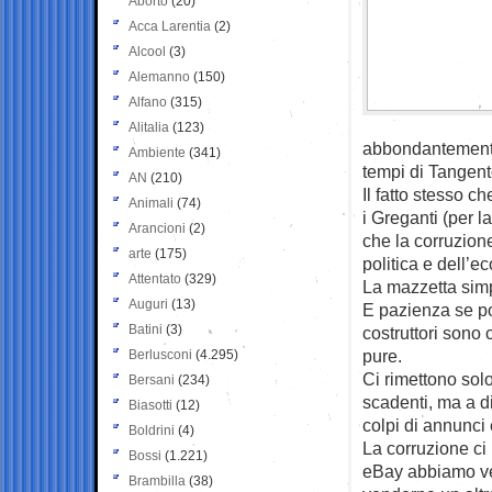
Aborto
(20)
Acca Larentia
(2)
Alcool
(3)
Alemanno
(150)
Alfano
(315)
Alitalia
(123)
abbondantemente 
Ambiente
(341)
tempi di Tangent
AN
(210)
Il fatto stesso ch
Animali
(74)
i Greganti (per l
Arancioni
(2)
che la corruzion
arte
(175)
politica e dell’e
Attentato
(329)
La mazzetta simp
Auguri
(13)
E pazienza se poi
Batini
(3)
costruttori sono c
pure.
Berlusconi
(4.295)
Ci rimettono solo
Bersani
(234)
scadenti, ma a dis
Biasotti
(12)
colpi di annunci 
Boldrini
(4)
La corruzione ci 
Bossi
(1.221)
eBay abbiamo ven
Brambilla
(38)