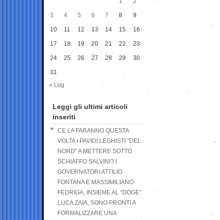
1
2
3
4
5
6
7
8
9
10
11
12
13
14
15
16
17
18
19
20
21
22
23
24
25
26
27
28
29
30
31
« Lug
Leggi gli ultimi articoli
inseriti
CE LA FARANNO QUESTA
VOLTA I PAVIDI LEGHISTI “DEL
NORD” A METTERE SOTTO
SCHIAFFO SALVINI? I
GOVERNATORI ATTILIO
FONTANA E MASSIMILIANO
FEDRIGA, INSIEME AL “DOGE”
LUCA ZAIA, SONO PRONTI A
FORMALIZZARE UNA