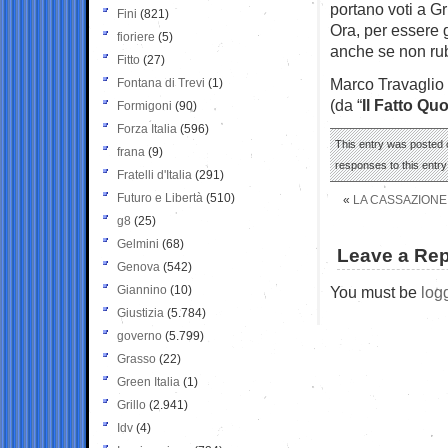
portano voti a Gri
Fini
(821)
Ora, per essere g
fioriere
(5)
anche se non ru
Fitto
(27)
Marco Travaglio
Fontana di Trevi
(1)
(da “
Il Fatto Qu
Formigoni
(90)
Forza Italia
(596)
This entry was posted 
frana
(9)
responses to this entr
Fratelli d'Italia
(291)
Futuro e Libertà
(510)
«
LA CASSAZIONE
g8
(25)
Gelmini
(68)
Leave a Rep
Genova
(542)
Giannino
(10)
You must be
log
Giustizia
(5.784)
governo
(5.799)
Grasso
(22)
Green Italia
(1)
Grillo
(2.941)
Idv
(4)