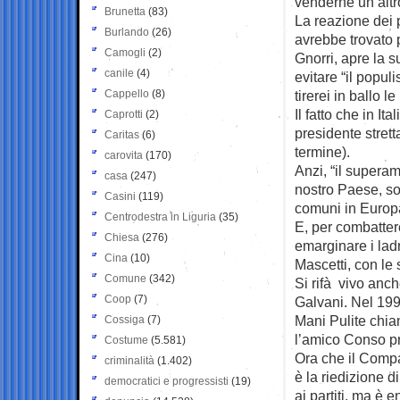
venderne un altr
Brunetta
(83)
La reazione dei p
Burlando
(26)
avrebbe trovato 
Camogli
(2)
Gnorri, apre la s
canile
(4)
evitare “il popul
Cappello
(8)
tirerei in ballo 
Il fatto che in Ita
Caprotti
(2)
presidente strett
Caritas
(6)
termine).
carovita
(170)
Anzi, “il supera
casa
(247)
nostro Paese, so
Casini
(119)
comuni in Europa”
Centrodestra in Liguria
(35)
E, per combatter
Chiesa
(276)
emarginare i lad
Cina
(10)
Mascetti, con le 
Comune
(342)
Si rifà vivo anc
Coop
(7)
Galvani. Nel 199
Mani Pulite chiam
Cossiga
(7)
l’amico Conso pr
Costume
(5.581)
Ora che il Compa
criminalità
(1.402)
è la riedizione 
democratici e progressisti
(19)
ai partiti, ma è