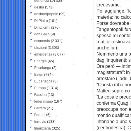
denuncia
(14.528)
credevamo.
destra
(573)
Poi aggiunge: “I
destradipopolo
(99)
materia: ho calco
Di Pietro
(101)
Forse dovrebbe ca
Diritti civili
(276)
Tangentopoli furo
don Gallo
(9)
spesso rei confe
economia
(2.331)
reati o cestinava
anche lui).
elezioni
(3.303)
Nemmeno una paro
emergenza
(3.077)
dagl’inquirenti:
Energia
(45)
Ora però — intim
Esselunga
(2)
magistratura”: in 
Esteri
(784)
arrestare i ladri
Eugenetica
(3)
“Questa roba non
Europa
(1.314)
Matteo supremo 
Fassino
(13)
“La cosa è preoc
federalismo
(167)
conferma Quagliar
Ferrara
(21)
preoccupa non è l
mondo qualificand
Ferretti
(6)
intonano a una so
ferrovie
(133)
(centrodestra), C
finanziaria
(325)