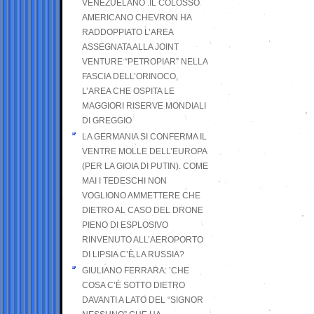
VENEZUELANO .IL COLOSSO
AMERICANO CHEVRON HA
RADDOPPIATO L’AREA
ASSEGNATA ALLA JOINT
VENTURE “PETROPIAR” NELLA
FASCIA DELL’ORINOCO,
L’AREA CHE OSPITA LE
MAGGIORI RISERVE MONDIALI
DI GREGGIO
LA GERMANIA SI CONFERMA IL
VENTRE MOLLE DELL’EUROPA
(PER LA GIOIA DI PUTIN). COME
MAI I TEDESCHI NON
VOGLIONO AMMETTERE CHE
DIETRO AL CASO DEL DRONE
PIENO DI ESPLOSIVO
RINVENUTO ALL’AEROPORTO
DI LIPSIA C’È LA RUSSIA?
GIULIANO FERRARA: ’CHE
COSA C’È SOTTO DIETRO
DAVANTI A LATO DEL “SIGNOR