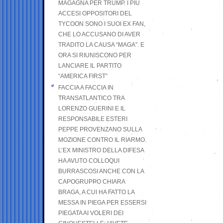
MAGAGNA PER TRUMP. I PIÙ
ACCESI OPPOSITORI DEL
TYCOON SONO I SUOI EX FAN,
CHE LO ACCUSANO DI AVER
TRADITO LA CAUSA “MAGA”. E
ORA SI RIUNISCONO PER
LANCIARE IL PARTITO
“AMERICA FIRST”
FACCIA A FACCIA IN
TRANSATLANTICO TRA
LORENZO GUERINI E IL
RESPONSABILE ESTERI
PEPPE PROVENZANO SULLA
MOZIONE CONTRO IL RIARMO.
L’EX MINISTRO DELLA DIFESA
HA AVUTO COLLOQUI
BURRASCOSI ANCHE CON LA
CAPOGRUPPO CHIARA
BRAGA, A CUI HA FATTO LA
MESSA IN PIEGA PER ESSERSI
PIEGATA AI VOLERI DEI