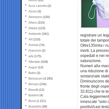
Aborto
(20)
Acca Larentia
(2)
Alcool
(3)
Alemanno
(150)
Alfano
(315)
Alitalia
(123)
Ambiente
(341)
registrare un leg
AN
(210)
totale dei tampon
Oltre135mila i nu
Animali
(74)
morti. La pressio
Arancioni
(2)
ospedali e nei re
arte
(175)
saturazione.
Attentato
(329)
Numeri alla mano
Auguri
(13)
una riduzione di 
Batini
(3)
sostanziale stabi
Berlusconi
(4.295)
Diminuiscono del
Bersani
(234)
fronte degli ospe
Biasotti
(12)
32.811) che le te
Boldrini
(4)
Cala leggermente
Bossi
(1.221)
innescate “solo d
positivi/casi testa
Brambilla
(38)