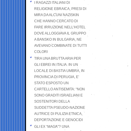
I RAGAZZI ITALIANI DI
RELIGIONE EBRAICA, PRESI DI
MIRA DA ALCUNI NAZISKIN
CHE HANNO CERCATO DI
FARE IRRUZIONE NELL’HOTEL
DOVE ALLOGGIAVA IL GRUPPO
A BANSKO IN BULGARIA, NE
AVEVANO COMBINATE DI TUTTI
COLORI
TIRA UNA BRUTTA ARIA PER
GLI EBREI IN ITALIA. IN UN
LOCALE DI BASTIA UMBRA, IN
PROVINCIA DI PERUGIA, E’
STATO ESPOSTO UN
CARTELLO ANTISEMITA: “NON
SONO GRADITI ISRAELIANI E
SOSTENITORI DELLA
SUDDETTA PSEUDO-NAZIONE
AUTRICE DI PULIZIA ETNICA,
DEPORTAZIONE E GENOCIDI
GLI EX “MAGA”? UNA