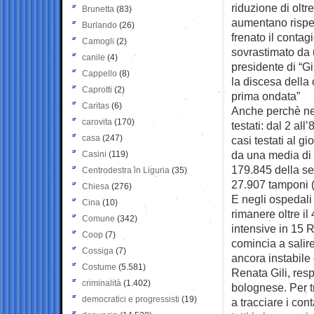
riduzione di oltr
Brunetta
(83)
aumentano rispet
Burlando
(26)
frenato il contagi
Camogli
(2)
sovrastimato da u
canile
(4)
presidente di “Gi
Cappello
(8)
la discesa della
Caprotti
(2)
prima ondata”
Caritas
(6)
Anche perchè nel
carovita
(170)
testati: dal 2 al
casa
(247)
casi testati al g
da una media di 
Casini
(119)
179.845 della se
Centrodestra in Liguria
(35)
27.907 tamponi (
Chiesa
(276)
E negli ospedali
Cina
(10)
rimanere oltre il
Comune
(342)
intensive in 15 
Coop
(7)
comincia a salir
Cossiga
(7)
ancora instabile
Costume
(5.581)
Renata Gili, res
criminalità
(1.402)
bolognese. Per tr
democratici e progressisti
(19)
a tracciare i con