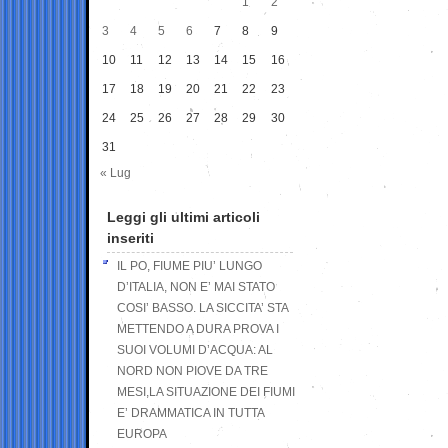
1
2
3
4
5
6
7
8
9
10
11
12
13
14
15
16
17
18
19
20
21
22
23
24
25
26
27
28
29
30
31
« Lug
Leggi gli ultimi articoli
inseriti
IL PO, FIUME PIU’ LUNGO
D’ITALIA, NON E’ MAI STATO
COSI’ BASSO. LA SICCITA’ STA
METTENDO A DURA PROVA I
SUOI VOLUMI D’ACQUA: AL
NORD NON PIOVE DA TRE
MESI,LA SITUAZIONE DEI FIUMI
E’ DRAMMATICA IN TUTTA
EUROPA