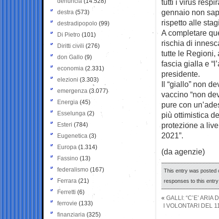
denuncia
(14.528)
tutti i virus resp
gennaio non sapr
destra
(573)
rispetto alle stag
destradipopolo
(99)
A completare que
Di Pietro
(101)
rischia di innesc
Diritti civili
(276)
tutte le Regioni,
don Gallo
(9)
fascia gialla e “
economia
(2.331)
presidente.
elezioni
(3.303)
Il “giallo” non d
emergenza
(3.077)
vaccino “non dev
Energia
(45)
pure con un’ades
Esselunga
(2)
più ottimistica d
protezione a liv
Esteri
(784)
2021”.
Eugenetica
(3)
Europa
(1.314)
(da agenzie)
Fassino
(13)
federalismo
(167)
This entry was posted 
Ferrara
(21)
responses to this entr
Ferretti
(6)
«
GALLI: “C’E’ ARIA
ferrovie
(133)
I VOLONTARI DEL 1
finanziaria
(325)