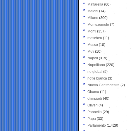
Mattarella
(60)
Meloni
(14)
Milano
(300)
Montezemolo
(7)
Monti
(357)
moschea
(11)
Musso
(10)
Muti
(10)
Napoli
(319)
Napolitano
(220)
no global
(5)
notte bianca
(3)
Nuovo Centrodestra
(2)
Obama
(11)
olimpiadi
(40)
Oliveri
(4)
Pannella
(29)
Papa
(33)
Parlamento
(1.428)