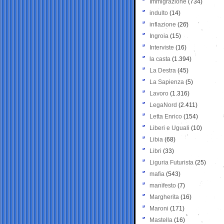
Immigrazione
(734)
indulto
(14)
inflazione
(26)
Ingroia
(15)
Interviste
(16)
la casta
(1.394)
La Destra
(45)
La Sapienza
(5)
Lavoro
(1.316)
LegaNord
(2.411)
Letta Enrico
(154)
Liberi e Uguali
(10)
Libia
(68)
Libri
(33)
Liguria Futurista
(25)
mafia
(543)
manifesto
(7)
Margherita
(16)
Maroni
(171)
Mastella
(16)