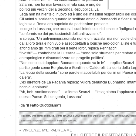
22 anni, non ha mai lavorato in vita sua, è uno dei
politici più vecchi della Seconda Repubblica. La
Lega non ha niente di nuovo ed è uno dei massimi responsabili del disa
Gli animi si scaldano quando lo scrittore Antonio Pennacchi e Scanzi s
leghista a Roma era popolata da pochissime persone.
Insorge la Lussana, che accusa i suoi interlocutori di essere “indignati d
“conformismo dei professionisti dell’antirazzismo”.
E spiega: “Un anti-immigrazionista non è un razzista, ma non vuole che
dalla loro terra e non vuole assoggettarli a logiche neo-colonialiste e tu
affondiamo gli immigrati per il bene loro“, replica Pennacchi.
“I vostri” — controbatte la Lussana — “sono solo strumenti per tentare di
antropologico e disumanizzare un progetto politico“.
“Non sono io a doppiare Buonanno quando va in tv” — replica Scanzi —
partito gente come Borghezio o Gentilini o Calderoli. La storia della Le
‘La feccia della società ‘ sono parole inaccettabili per cui in un Paese n
galera“.
L’ex direttore de La Padania replica: “Allora denuncia Buonanno. Intan
botto di applausi“.
“Ah, beh, vantiamocene” — afferma Scanzi — “Inseguiamo l’applauso e
questo Paese. Sei un genio, Lussana“
(da “
il Fatto Quotidiano”
)
This entry was posted on giovedì, Marzo 5th, 2015 at 16:39 and is filed under
LegaNord
. You can follow any respo
can
leave a response
, or
trackback
from your own site.
«
VINCENZO M’E’ PADRE A ME
EMILIO FEDE E IL RICATTO A BERLU