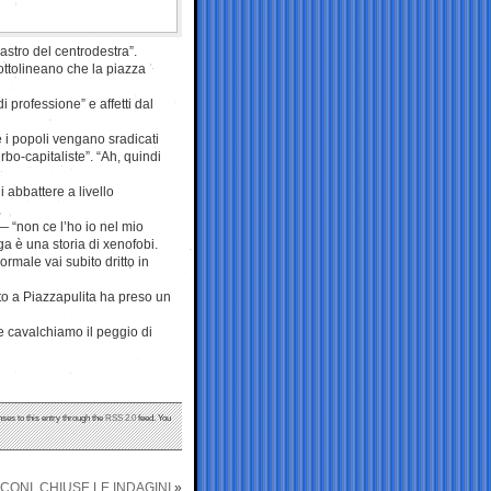
stro del centrodestra”.
ottolineano che la piazza
i professione” e affetti dal
 i popoli vengano sradicati
rbo-capitaliste”. “Ah, quindi
 abbattere a livello
 “non ce l’ho io nel mio
ga è una storia di xenofobi.
ormale vai subito dritto in
to a Piazzapulita ha preso un
 cavalchiamo il peggio di
nses to this entry through the
RSS 2.0
feed. You
SCONI, CHIUSE LE INDAGINI
»