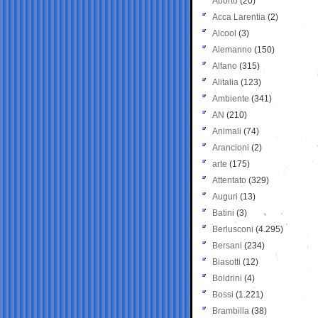
Aborto
(20)
Acca Larentia
(2)
Alcool
(3)
Alemanno
(150)
Alfano
(315)
Alitalia
(123)
Ambiente
(341)
AN
(210)
Animali
(74)
Arancioni
(2)
arte
(175)
Attentato
(329)
Auguri
(13)
Batini
(3)
Berlusconi
(4.295)
Bersani
(234)
Biasotti
(12)
Boldrini
(4)
Bossi
(1.221)
Brambilla
(38)