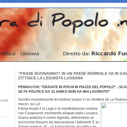
“FRASE BUONANNO? IN UN PAESE NORMALE VA IN GA
ZITTISCE LA LEGHISTA LUSSANA
PENNACCHI: “ERAVATE IN POCHI IN PIAZZA DEL POPOLO”…SCAN
SE FA POLITICA DA 22 ANNI E NON HA MAI LAVORATO”
Scontro incandescente tra Andrea Scanzi e l’ex direttore de La Padani
il.com
mezzo, su La7.
Il tema focale è la Lega e la manifestazione romana
con Casapound, movimento elogiato dalla Lussana.
Scanzi analizza il cosmo leghista, definendolo un
accrocchio bizzarro ed elencandone i fallimenti. E su
Salvini osserva: “E’ un furbacchione, fa politica da