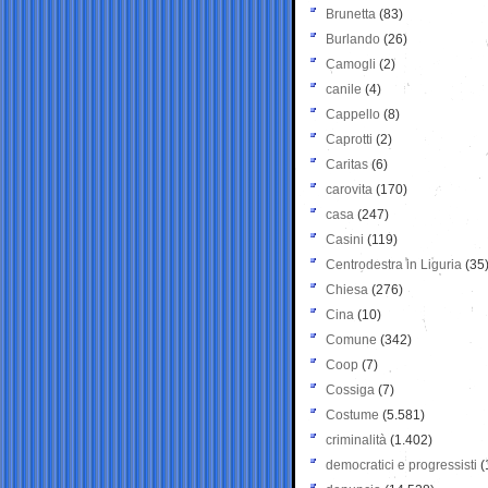
Brunetta
(83)
Burlando
(26)
Camogli
(2)
canile
(4)
Cappello
(8)
Caprotti
(2)
Caritas
(6)
carovita
(170)
casa
(247)
Casini
(119)
Centrodestra in Liguria
(35
Chiesa
(276)
Cina
(10)
Comune
(342)
Coop
(7)
Cossiga
(7)
Costume
(5.581)
criminalità
(1.402)
democratici e progressisti
(