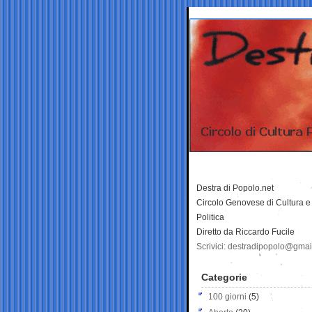
Destra di Popolo.net
Circolo Genovese di Cultura e
Politica
Diretto da Riccardo Fucile
Scrivici: destradipopolo@gma
Categorie
100 giorni
(5)