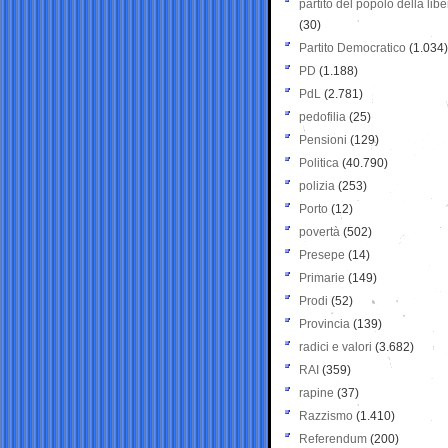
partito del popolo della libe
(30)
Partito Democratico
(1.034)
PD
(1.188)
PdL
(2.781)
pedofilia
(25)
Pensioni
(129)
Politica
(40.790)
polizia
(253)
Porto
(12)
povertà
(502)
Presepe
(14)
Primarie
(149)
Prodi
(52)
Provincia
(139)
radici e valori
(3.682)
RAI
(359)
rapine
(37)
Razzismo
(1.410)
Referendum
(200)