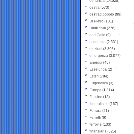
denuncia
(14.528)
destra
(573)
destradipopolo
(99)
Di Pietro
(101)
Diritti civili
(276)
don Gallo
(9)
economia
(2.331)
elezioni
(3.303)
emergenza
(3.077)
Energia
(45)
Esselunga
(2)
Esteri
(784)
Eugenetica
(3)
Europa
(1.314)
Fassino
(13)
federalismo
(167)
Ferrara
(21)
Ferretti
(6)
ferrovie
(133)
finanziaria
(325)