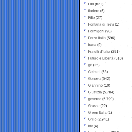
Fini
(821)
fioriere
(5)
Fitto
(27)
Fontana di Trevi
(1)
Formigoni
(90)
Forza Italia
(596)
frana
(9)
Fratelli d'Italia
(291)
Futuro e Libertà
(510)
g8
(25)
Gelmini
(68)
Genova
(542)
Giannino
(10)
Giustizia
(5.784)
governo
(5.799)
Grasso
(22)
Green Italia
(1)
Grillo
(2.941)
Idv
(4)