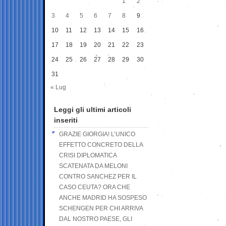
1
2
3
4
5
6
7
8
9
10
11
12
13
14
15
16
17
18
19
20
21
22
23
24
25
26
27
28
29
30
31
« Lug
Leggi gli ultimi articoli
inseriti
GRAZIE GIORGIA! L’UNICO
EFFETTO CONCRETO DELLA
CRISI DIPLOMATICA
SCATENATA DA MELONI
CONTRO SANCHEZ PER IL
CASO CEUTA? ORA CHE
ANCHE MADRID HA SOSPESO
SCHENGEN PER CHI ARRIVA
DAL NOSTRO PAESE, GLI