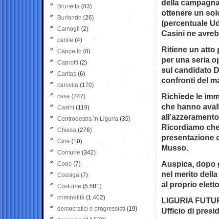
della campagna 
Brunetta
(83)
ottenere un sol
Burlando
(26)
(percentuale Udc
Camogli
(2)
Casini ne avreb
canile
(4)
Ritiene un atto 
Cappello
(8)
per una seria op
Caprotti
(2)
sul candidato D
Caritas
(6)
confronti del m
carovita
(170)
Richiede le imme
casa
(247)
che hanno aval
Casini
(119)
all’azzeramento
Centrodestra in Liguria
(35)
Ricordiamo che 
Chiesa
(276)
presentazione d
Cina
(10)
Musso.
Comune
(342)
Auspica, dopo g
Coop
(7)
nel merito dell
Cossiga
(7)
al proprio elett
Costume
(5.581)
criminalità
(1.402)
LIGURIA FUTU
democratici e progressisti
(19)
Ufficio di pres