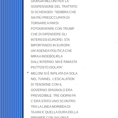
GIORGIA MELONI PER LA
SOSPENSIONE DEL TRATTATO
SI SCHENGEN: “SEMBRA CHE
SIA PIÙ PREOCCUPATA DI
TORNARE A FARSI
FOTOGRAFARE CON TRUMP
CHE DI DIFENDERE GLI
INTERESSI EUROPEI. STA
IMPORTANDO IN EUROPA
UN’AGENDA POLITICA CHE
MIRA A INDEBOLIRLA
DALL’INTERNO. MA È RIMASTA
PIUTTOSTO ISOLATA”
MELONI SI È INFILATA DA SOLA
NEL TUNNEL. L’ESCALATION
DI TENSIONE CON IL
GOVERNO SPAGNOLO ERA
PREVEDIBILE: TRE GIORNI FA
C’ERA STATO UNO SCONTRO
TRA LA LINEA MORBIDA DI
TAJANI E QUELLA DURA DELLA
PREMIER CON SALVINI E