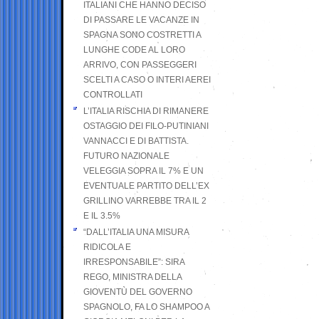
ITALIANI CHE HANNO DECISO
DI PASSARE LE VACANZE IN
SPAGNA SONO COSTRETTI A
LUNGHE CODE AL LORO
ARRIVO, CON PASSEGGERI
SCELTI A CASO O INTERI AEREI
CONTROLLATI
L’ITALIA RISCHIA DI RIMANERE
OSTAGGIO DEI FILO-PUTINIANI
VANNACCI E DI BATTISTA.
FUTURO NAZIONALE
VELEGGIA SOPRA IL 7% E UN
EVENTUALE PARTITO DELL’EX
GRILLINO VARREBBE TRA IL 2
E IL 3.5%
“DALL’ITALIA UNA MISURA
RIDICOLA E
IRRESPONSABILE”: SIRA
REGO, MINISTRA DELLA
GIOVENTÙ DEL GOVERNO
SPAGNOLO, FA LO SHAMPOO A