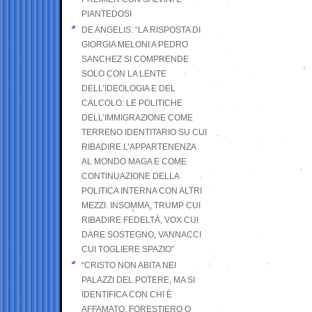
PIANTEDOSI
DE ANGELIS: “LA RISPOSTA DI
GIORGIA MELONI A PEDRO
SANCHEZ SI COMPRENDE
SOLO CON LA LENTE
DELL’IDEOLOGIA E DEL
CALCOLO: LE POLITICHE
DELL’IMMIGRAZIONE COME
TERRENO IDENTITARIO SU CUI
RIBADIRE L’APPARTENENZA
AL MONDO MAGA E COME
CONTINUAZIONE DELLA
POLITICA INTERNA CON ALTRI
MEZZI. INSOMMA, TRUMP CUI
RIBADIRE FEDELTÀ, VOX CUI
DARE SOSTEGNO, VANNACCI
CUI TOGLIERE SPAZIO”
“CRISTO NON ABITA NEI
PALAZZI DEL POTERE, MA SI
IDENTIFICA CON CHI È
AFFAMATO, FORESTIERO O