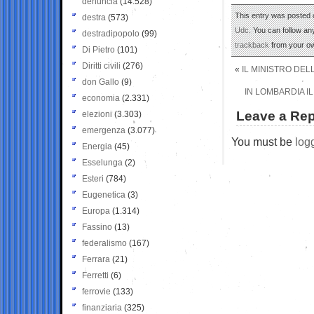
denuncia
(14.528)
This entry was posted o
destra
(573)
Udc
. You can follow an
destradipopolo
(99)
trackback
from your ow
Di Pietro
(101)
Diritti civili
(276)
«
IL MINISTRO DEL
don Gallo
(9)
IN LOMBARDIA I
economia
(2.331)
Leave a Rep
elezioni
(3.303)
emergenza
(3.077)
You must be
log
Energia
(45)
Esselunga
(2)
Esteri
(784)
Eugenetica
(3)
Europa
(1.314)
Fassino
(13)
federalismo
(167)
Ferrara
(21)
Ferretti
(6)
ferrovie
(133)
finanziaria
(325)