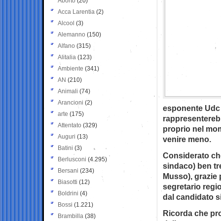
Aborto
(20)
Acca Larentia
(2)
Alcool
(3)
Alemanno
(150)
Alfano
(315)
Alitalia
(123)
Ambiente
(341)
AN
(210)
Animali
(74)
Arancioni
(2)
esponente Udc 
arte
(175)
rappresenterebb
Attentato
(329)
proprio nel mom
Auguri
(13)
venire meno.
Batini
(3)
Considerato che
Berlusconi
(4.295)
sindaco) ben tre
Bersani
(234)
Musso), grazie 
Biasotti
(12)
segretario regi
Boldrini
(4)
dal candidato 
Bossi
(1.221)
R
icorda che pro
Brambilla
(38)