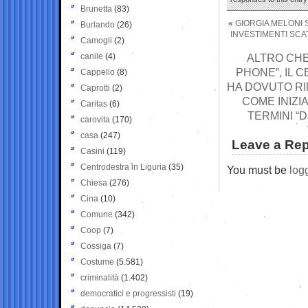
Brunetta
(83)
«
GIORGIA MELONI 
Burlando
(26)
INVESTIMENTI SCA
Camogli
(2)
canile
(4)
ALTRO CHE 
PHONE”, IL 
Cappello
(8)
HA DOVUTO RIM
Caprotti
(2)
COME INIZI
Caritas
(6)
TERMINI “
carovita
(170)
casa
(247)
Leave a Rep
Casini
(119)
Centrodestra in Liguria
(35)
You must be
log
Chiesa
(276)
Cina
(10)
Comune
(342)
Coop
(7)
Cossiga
(7)
Costume
(5.581)
criminalità
(1.402)
democratici e progressisti
(19)