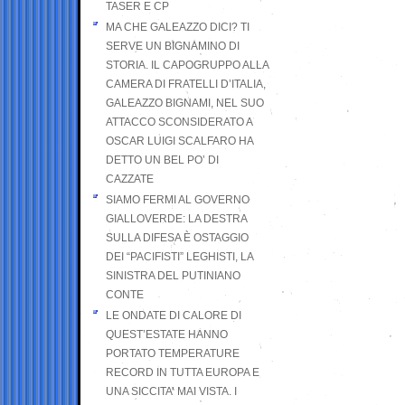
TASER E CP
MA CHE GALEAZZO DICI? TI
SERVE UN BIGNAMINO DI
STORIA. IL CAPOGRUPPO ALLA
CAMERA DI FRATELLI D’ITALIA,
GALEAZZO BIGNAMI, NEL SUO
ATTACCO SCONSIDERATO A
OSCAR LUIGI SCALFARO HA
DETTO UN BEL PO’ DI
CAZZATE
SIAMO FERMI AL GOVERNO
GIALLOVERDE: LA DESTRA
SULLA DIFESA È OSTAGGIO
DEI “PACIFISTI” LEGHISTI, LA
SINISTRA DEL PUTINIANO
CONTE
LE ONDATE DI CALORE DI
QUEST’ESTATE HANNO
PORTATO TEMPERATURE
RECORD IN TUTTA EUROPA E
UNA SICCITA’ MAI VISTA. I