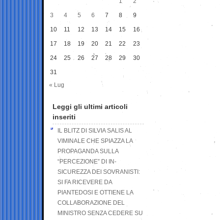
1
2
3
4
5
6
7
8
9
10
11
12
13
14
15
16
17
18
19
20
21
22
23
24
25
26
27
28
29
30
31
« Lug
Leggi gli ultimi articoli
inseriti
IL BLITZ DI SILVIA SALIS AL
VIMINALE CHE SPIAZZA LA
PROPAGANDA SULLA
“PERCEZIONE” DI IN-
SICUREZZA DEI SOVRANISTI:
SI FA RICEVERE DA
PIANTEDOSI E OTTIENE LA
COLLABORAZIONE DEL
MINISTRO SENZA CEDERE SU