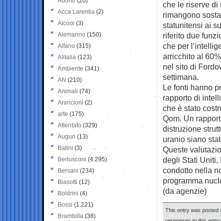
Aborto
(20)
che le riserve di
Acca Larentia
(2)
rimangono sostan
Alcool
(3)
statunitensi ai s
Alemanno
(150)
riferito due funz
che per l’intelli
Alfano
(315)
arricchito al 60%
Alitalia
(123)
nel sito di Ford
Ambiente
(341)
settimana.
AN
(210)
Le fonti hanno p
Animali
(74)
rapporto di intel
Arancioni
(2)
che è stato costr
arte
(175)
Qom. Un rapporto
Attentato
(329)
distruzione strut
Auguri
(13)
uranio siano sta
Batini
(3)
Queste valutazio
degli Stati Unit
Berlusconi
(4.295)
condotto nella no
Bersani
(234)
programma nucle
Biasotti
(12)
(da agenzie)
Boldrini
(4)
Bossi
(1.221)
This entry was posted o
Brambilla
(38)
responses to this entr