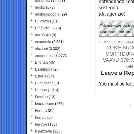
denuncia
(14.528)
riprendendo i co
sostegno.
destra
(573)
(da agenzie)
destradipopolo
(99)
Di Pietro
(101)
This entry was posted 
Diritti civili
(276)
responses to this entr
don Gallo
(9)
economia
(2.331)
«
LA SVOLTA DI PAP
COS’È SUCC
elezioni
(3.303)
MORTI DURA
emergenza
(3.077)
VAAVU SONO
Energia
(45)
GR
Esselunga
(2)
Leave a Rep
Esteri
(784)
Eugenetica
(3)
You must be
log
Europa
(1.314)
Fassino
(13)
federalismo
(167)
Ferrara
(21)
Ferretti
(6)
ferrovie
(133)
finanziaria
(325)