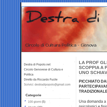
LA PROF GLI
Destra di Popolo.net
SCOPPIA A 
Circolo Genovese di Cultura e
UNO SCHIAV
Politica
Diretto da Riccardo Fucile
PICCHIATO DA
Scrivici: destradipopolo@gmail.com
PARTECIPAVAN
TRADIZIONALE
Categorie
Una domanda a sc
100 giorni
(5)
psicologici e fisi