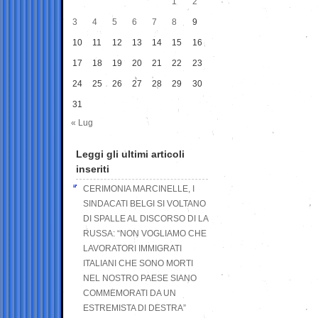
1
2
3
4
5
6
7
8
9
10
11
12
13
14
15
16
17
18
19
20
21
22
23
24
25
26
27
28
29
30
31
« Lug
Leggi gli ultimi articoli
inseriti
CERIMONIA MARCINELLE, I
SINDACATI BELGI SI VOLTANO
DI SPALLE AL DISCORSO DI LA
RUSSA: “NON VOGLIAMO CHE
LAVORATORI IMMIGRATI
ITALIANI CHE SONO MORTI
NEL NOSTRO PAESE SIANO
COMMEMORATI DA UN
ESTREMISTA DI DESTRA”