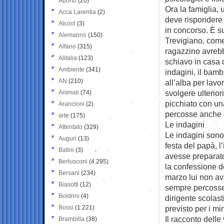
Aborto
(20)
Ora la famiglia, 
Acca Larentia
(2)
deve rispondere 
Alcool
(3)
in concorso. È s
Alemanno
(150)
Trevigiano, come 
Alfano
(315)
ragazzino avrebb
Alitalia
(123)
schiavo in casa 
Ambiente
(341)
indagini, il bamb
AN
(210)
all’alba per lavor
svolgere ulterior
Animali
(74)
picchiato con un
Arancioni
(2)
percosse anche dag
arte
(175)
Le indagini
Attentato
(329)
Le indagini sono
Auguri
(13)
festa del papà, 
Batini
(3)
avesse preparato
Berlusconi
(4.295)
la confessione d
Bersani
(234)
marzo lui non av
Biasotti
(12)
sempre percosse 
Boldrini
(4)
dirigente scolast
Bossi
(1.221)
previsto per i min
Il racconto delle
Brambilla
(38)