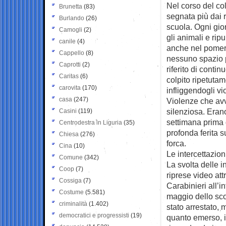
Nel corso del co
Brunetta
(83)
segnata più dai r
Burlando
(26)
scuola. Ogni gior
Camogli
(2)
gli animali e rip
canile
(4)
anche nel pomerig
Cappello
(8)
nessuno spazio pe
Caprotti
(2)
riferito di conti
Caritas
(6)
colpito ripetuta
carovita
(170)
infliggendogli vi
casa
(247)
Violenze che avv
silenziosa. Erano
Casini
(119)
settimana prima 
Centrodestra in Liguria
(35)
profonda ferita s
Chiesa
(276)
forca.
Cina
(10)
Le intercettazion
Comune
(342)
La svolta delle i
Coop
(7)
riprese video at
Cossiga
(7)
Carabinieri all’in
Costume
(5.581)
maggio dello sco
criminalità
(1.402)
stato arrestato, 
democratici e progressisti
(19)
quanto emerso, il