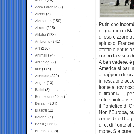
Aborto
(20)
Acca Larentia
(2)
Alcool
(3)
Alemanno
(150)
Putin che incomb
Alfano
(315)
e i giardini di M
Alitalia
(123)
di esorcizzare q
Ambiente
(341)
spirito di France
AN
(210)
affetto e entusia
contro la visita 
Animali
(74)
A ben vedere, è 
Arancioni
(2)
America si parlin
arte
(175)
ai rapporti di for
Attentato
(329)
innescato e acce
Auguri
(13)
fronte al rovino
Batini
(3)
di tiranni» — pe
Berlusconi
(4.295)
solo spirituale e
Bersani
(234)
il Pontefice di C
Biasotti
(12)
Non l’Europa, pur
Boldrini
(4)
come dice Draghi
Bossi
(1.221)
dire, di fronte a
morte. Sia pure i
Brambilla
(38)