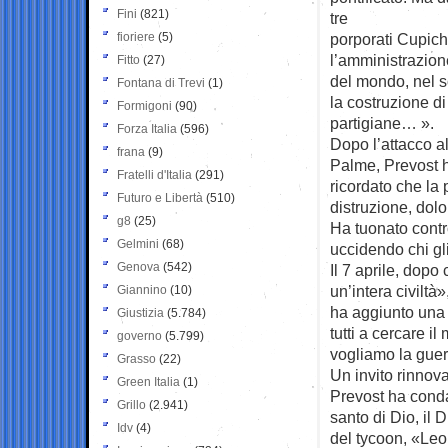
Fini
(821)
tre
fioriere
(5)
porporati Cupich
l’amministrazione
Fitto
(27)
del mondo, nel so
Fontana di Trevi
(1)
la costruzione di
Formigoni
(90)
partigiane… ».
Forza Italia
(596)
Dopo l’attacco al
frana
(9)
Palme, Prevost h
Fratelli d'Italia
(291)
ricordato che la
Futuro e Libertà
(510)
distruzione, dol
g8
(25)
Ha tuonato contr
Gelmini
(68)
uccidendo chi gl
Genova
(542)
Il 7 aprile, dop
un’intera civilt
Giannino
(10)
ha aggiunto una f
Giustizia
(5.784)
tutti a cercare i
governo
(5.799)
vogliamo la guer
Grasso
(22)
Un invito rinnova
Green Italia
(1)
Prevost ha conda
Grillo
(2.941)
santo di Dio, il D
Idv
(4)
del tycoon, «Leon