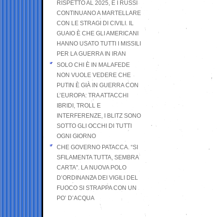
RISPETTO AL 2025, E I RUSSI
CONTINUANO A MARTELLARE
CON LE STRAGI DI CIVILI. IL
GUAIO È CHE GLI AMERICANI
HANNO USATO TUTTI I MISSILI
PER LA GUERRA IN IRAN
SOLO CHI È IN MALAFEDE
NON VUOLE VEDERE CHE
PUTIN È GIÀ IN GUERRA CON
L’EUROPA: TRA ATTACCHI
IBRIDI, TROLL E
INTERFERENZE, I BLITZ SONO
SOTTO GLI OCCHI DI TUTTI
OGNI GIORNO
CHE GOVERNO PATACCA. “SI
SFILAMENTA TUTTA, SEMBRA
CARTA”. LA NUOVA POLO
D’ORDINANZA DEI VIGILI DEL
FUOCO SI STRAPPA CON UN
PO’ D’ACQUA