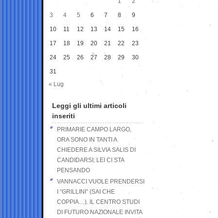
1
2
3
4
5
6
7
8
9
10
11
12
13
14
15
16
17
18
19
20
21
22
23
24
25
26
27
28
29
30
31
« Lug
Leggi gli ultimi articoli
inseriti
PRIMARIE CAMPO LARGO,
ORA SONO IN TANTI A
CHIEDERE A SILVIA SALIS DI
CANDIDARSI: LEI CI STA
PENSANDO
VANNACCI VUOLE PRENDERSI
I “GRILLINI” (SAI CHE
COPPIA…). IL CENTRO STUDI
DI FUTURO NAZIONALE INVITA