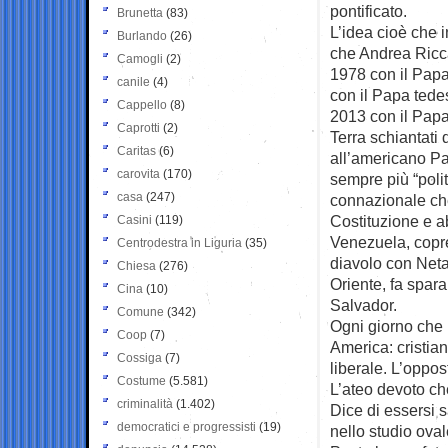
pontificato.
Brunetta
(83)
L’idea cioè che 
Burlando
(26)
che Andrea Ricc
Camogli
(2)
1978 con il Papa
canile
(4)
con il Papa tedes
Cappello
(8)
2013 con il Papa 
Caprotti
(2)
Terra schiantati
Caritas
(6)
all’americano Pa
carovita
(170)
sempre più “poli
casa
(247)
connazionale che
Costituzione e a
Casini
(119)
Venezuela, copre
Centrodestra in Liguria
(35)
diavolo con Net
Chiesa
(276)
Oriente, fa spara
Cina
(10)
Salvador.
Comune
(342)
Ogni giorno che 
Coop
(7)
America: cristian
Cossiga
(7)
liberale. L’oppos
Costume
(5.581)
L’ateo devoto ch
criminalità
(1.402)
Dice di essersi s
democratici e progressisti
(19)
nello studio oval