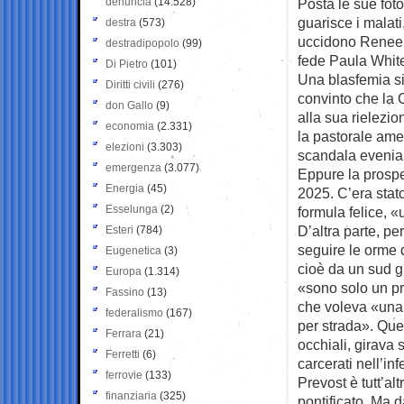
denuncia
(14.528)
Posta le sue foto
guarisce i malati,
destra
(573)
uccidono Renee Go
destradipopolo
(99)
fede Paula White
Di Pietro
(101)
Una blasfemia si
Diritti civili
(276)
convinto che la 
don Gallo
(9)
alla sua rielezi
economia
(2.331)
la pastorale ame
elezioni
(3.303)
scandala eveniant
emergenza
(3.077)
Eppure la prospe
Energia
(45)
2025. C’era stato
Esselunga
(2)
formula felice, 
D’altra parte, p
Esteri
(784)
seguire le orme d
Eugenetica
(3)
cioè da un sud g
Europa
(1.314)
«sono solo un pr
Fassino
(13)
che voleva «una 
federalismo
(167)
per strada». Que
Ferrara
(21)
occhiali, girava
Ferretti
(6)
carcerati nell’in
ferrovie
(133)
Prevost è tutt’al
finanziaria
(325)
pontificato. Ma 