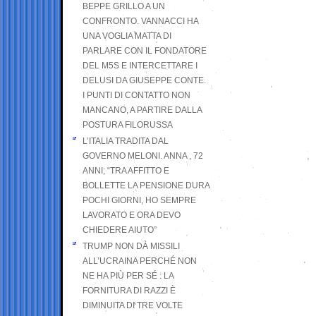
BEPPE GRILLO A UN
CONFRONTO. VANNACCI HA
UNA VOGLIA MATTA DI
PARLARE CON IL FONDATORE
DEL M5S E INTERCETTARE I
DELUSI DA GIUSEPPE CONTE.
I PUNTI DI CONTATTO NON
MANCANO, A PARTIRE DALLA
POSTURA FILORUSSA
L’ITALIA TRADITA DAL
GOVERNO MELONI. ANNA , 72
ANNI; “TRA AFFITTO E
BOLLETTE LA PENSIONE DURA
POCHI GIORNI, HO SEMPRE
LAVORATO E ORA DEVO
CHIEDERE AIUTO”
TRUMP NON DÀ MISSILI
ALL’UCRAINA PERCHÉ NON
NE HA PIÙ PER SÉ : LA
FORNITURA DI RAZZI È
DIMINUITA DI TRE VOLTE