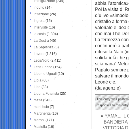
Immigrazione
(734)
abbia l’atomica»
indulto
(14)
Poi la visita di
inflazione
(26)
d’ulivo «simbolo
Ingroia
(15)
cristallo a forma
valoriale e idea
Interviste
(16)
che mai The Dona
la casta
(1.394)
La fermezza con l
La Destra
(45)
continuerò a par
La Sapienza
(5)
difeso la Nato («
Lavoro
(1.316)
solidarietà che g
LegaNord
(2.411)
sciamana” Meloni
Letta Enrico
(154)
Papato sempre pi
Liberi e Uguali
(10)
salvare il mondo
Libia
(68)
Leone c’è.
Libri
(33)
(da agenzie)
Liguria Futurista
(25)
This entry was posted 
mafia
(543)
responses to this entr
manifesto
(7)
Margherita
(16)
«
YAMAL, IL
Maroni
(171)
BANDIERA 
Mastella
(16)
VITTORIA 