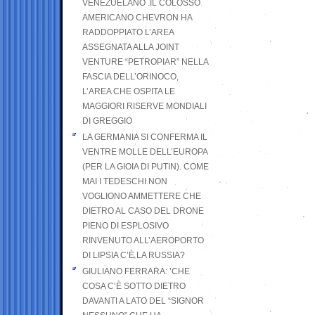
VENEZUELANO .IL COLOSSO
AMERICANO CHEVRON HA
RADDOPPIATO L’AREA
ASSEGNATA ALLA JOINT
VENTURE “PETROPIAR” NELLA
FASCIA DELL’ORINOCO,
L’AREA CHE OSPITA LE
MAGGIORI RISERVE MONDIALI
DI GREGGIO
LA GERMANIA SI CONFERMA IL
VENTRE MOLLE DELL’EUROPA
(PER LA GIOIA DI PUTIN). COME
MAI I TEDESCHI NON
VOGLIONO AMMETTERE CHE
DIETRO AL CASO DEL DRONE
PIENO DI ESPLOSIVO
RINVENUTO ALL’AEROPORTO
DI LIPSIA C’È LA RUSSIA?
GIULIANO FERRARA: ’CHE
COSA C’È SOTTO DIETRO
DAVANTI A LATO DEL “SIGNOR