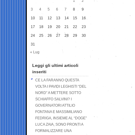
1
2
3
4
5
6
7
8
9
10
11
12
13
14
15
16
17
18
19
20
21
22
23
24
25
26
27
28
29
30
31
« Lug
Leggi gli ultimi articoli
inseriti
CE LA FARANNO QUESTA
VOLTA I PAVIDI LEGHISTI “DEL
NORD” A METTERE SOTTO
SCHIAFFO SALVINI? I
GOVERNATORI ATTILIO
FONTANA E MASSIMILIANO
FEDRIGA, INSIEME AL “DOGE”
LUCA ZAIA, SONO PRONTI A
FORMALIZZARE UNA