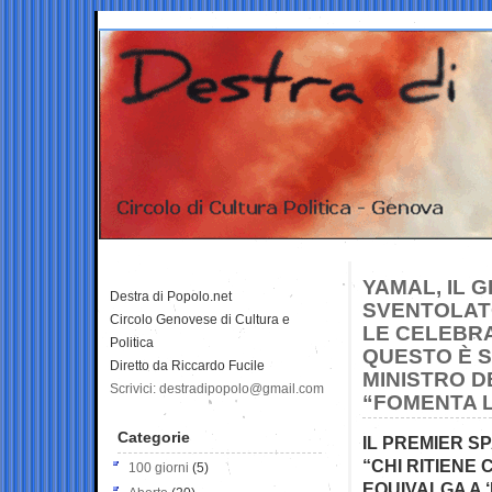
YAMAL, IL 
Destra di Popolo.net
SVENTOLAT
Circolo Genovese di Cultura e
LE CELEBRA
Politica
QUESTO È S
Diretto da Riccardo Fucile
MINISTRO D
Scrivici: destradipopolo@gmail.com
“FOMENTA L
Categorie
IL PREMIER S
“CHI RITIENE
100 giorni
(5)
EQUIVALGA A ‘