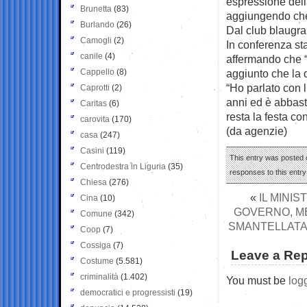
espressione della
Brunetta
(83)
aggiungendo che s
Burlando
(26)
Dal club blaugran
Camogli
(2)
In conferenza st
canile
(4)
affermando che “
Cappello
(8)
aggiunto che la 
“Ho parlato con l
Caprotti
(2)
anni ed è abbast
Caritas
(6)
resta la festa con
carovita
(170)
(da agenzie)
casa
(247)
Casini
(119)
This entry was posted o
Centrodestra in Liguria
(35)
responses to this entr
Chiesa
(276)
«
IL MINI
Cina
(10)
GOVERNO, MEN
Comune
(342)
SMANTELLATA
Coop
(7)
Cossiga
(7)
Leave a Rep
Costume
(5.581)
criminalità
(1.402)
You must be
log
democratici e progressisti
(19)