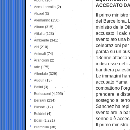
Aborto
(20)
ACCECATO DA
Acca Larentia
(2)
Alcool
(3)
Il primo ministro
Alemanno
(150)
del
Barcellona, 
ministro della Di
Alfano
(315)
accusato il calci
Alitalia
(123)
sventolato una b
Ambiente
(341)
celebrazioni per 
AN
(210)
parata su un bus 
Animali
(74)
18enne attaccant
Arancioni
(2)
indiscusse del c
arte
(175)
bandiera palestin
Attentato
(329)
Le immagini hann
Auguri
(13)
accusato Yamal di
Batini
(3)
combattono l’org
prendere le dista
Berlusconi
(4.295)
sostegno al terro
Bersani
(234)
Sanchez ha repli
Biasotti
(12)
sventolare la ban
Boldrini
(4)
senno o è acceca
Bossi
(1.221)
Il primo ministro
Brambilla
(38)