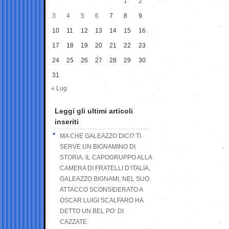
1
2
3
4
5
6
7
8
9
10
11
12
13
14
15
16
17
18
19
20
21
22
23
24
25
26
27
28
29
30
31
« Lug
Leggi gli ultimi articoli
inseriti
MA CHE GALEAZZO DICI? TI
SERVE UN BIGNAMINO DI
STORIA. IL CAPOGRUPPO ALLA
CAMERA DI FRATELLI D’ITALIA,
GALEAZZO BIGNAMI, NEL SUO
ATTACCO SCONSIDERATO A
OSCAR LUIGI SCALFARO HA
DETTO UN BEL PO’ DI
CAZZATE