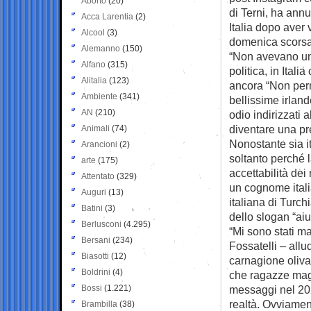
Aborto
(20)
di Terni, ha annu
Acca Larentia
(2)
Italia dopo aver 
Alcool
(3)
domenica scorsa
Alemanno
(150)
“Non avevano un’
Alfano
(315)
politica, in Itali
Alitalia
(123)
ancora “Non per
Ambiente
(341)
bellissime irlan
AN
(210)
odio indirizzati
diventare una pr
Animali
(74)
Nonostante sia i
Arancioni
(2)
soltanto perché 
arte
(175)
accettabilità dei
Attentato
(329)
un cognome italia
Auguri
(13)
italiana di Turchi
Batini
(3)
dello slogan “ai
Berlusconi
(4.295)
“Mi sono stati ma
Bersani
(234)
Fossatelli – allu
Biasotti
(12)
carnagione olivas
Boldrini
(4)
che ragazze maga
Bossi
(1.221)
messaggi nel 202
realtà. Ovviamen
Brambilla
(38)