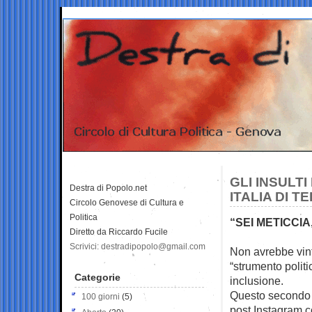
GLI INSULT
Destra di Popolo.net
ITALIA DI T
Circolo Genovese di Cultura e
Politica
“SEI METICCI
Diretto da Riccardo Fucile
Scrivici: destradipopolo@gmail.com
Non avrebbe vint
“strumento
polit
Categorie
inclusione.
Questo secondo a
100 giorni
(5)
post Instagram c