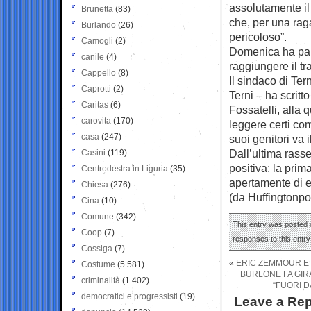
assolutamente il
Brunetta
(83)
che, per una rag
Burlando
(26)
pericoloso”.
Camogli
(2)
Domenica ha part
canile
(4)
raggiungere il tr
Cappello
(8)
Il sindaco di Ter
Caprotti
(2)
Terni – ha scrit
Caritas
(6)
Fossatelli, alla 
carovita
(170)
leggere certi com
casa
(247)
suoi genitori va 
Dall’ultima rass
Casini
(119)
positiva: la prim
Centrodestra in Liguria
(35)
apertamente di 
Chiesa
(276)
(da Huffingtonpo
Cina
(10)
Comune
(342)
This entry was posted 
Coop
(7)
responses to this entr
Cossiga
(7)
«
ERIC ZEMMOUR E’
Costume
(5.581)
BURLONE FA GIRA
criminalità
(1.402)
“FUORI D
democratici e progressisti
(19)
Leave a Rep