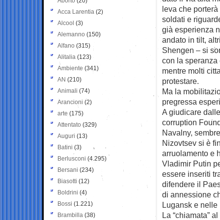
Aborto
(20)
leva che porterà 
Acca Larentia
(2)
soldati e riguarde
Alcool
(3)
già esperienza ne
Alemanno
(150)
andato in tilt, al
Alfano
(315)
Shengen – si son
Alitalia
(123)
con la speranza d
Ambiente
(341)
mentre molti citt
AN
(210)
protestare.
Ma la mobilitazio
Animali
(74)
pregressa esperi
Arancioni
(2)
A giudicare dall
arte
(175)
corruption Found
Attentato
(329)
Navalny, sembre
Auguri
(13)
Nizovtsev si è fi
Batini
(3)
arruolamento e ha
Berlusconi
(4.295)
Vladimir Putin pe
Bersani
(234)
essere inseriti t
Biasotti
(12)
difendere il Pae
Boldrini
(4)
di annessione ch
Bossi
(1.221)
Lugansk e nelle 
La “chiamata” al 
Brambilla
(38)