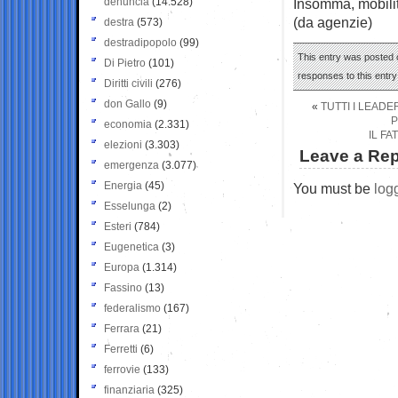
denuncia
(14.528)
Insomma, mobilita
(da agenzie)
destra
(573)
destradipopolo
(99)
This entry was posted 
Di Pietro
(101)
responses to this entr
Diritti civili
(276)
don Gallo
(9)
«
TUTTI I LEAD
P
economia
(2.331)
IL F
elezioni
(3.303)
Leave a Rep
emergenza
(3.077)
Energia
(45)
You must be
log
Esselunga
(2)
Esteri
(784)
Eugenetica
(3)
Europa
(1.314)
Fassino
(13)
federalismo
(167)
Ferrara
(21)
Ferretti
(6)
ferrovie
(133)
finanziaria
(325)