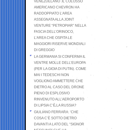
VENEZUELANO .IL COLOSSO
AMERICANO CHEVRON HA
RADDOPPIATO L’AREA
ASSEGNATA ALLA JOINT
VENTURE “PETROPIAR” NELLA
FASCIA DELL’ORINOCO,
L’AREA CHE OSPITA LE
MAGGIORI RISERVE MONDIALI
DI GREGGIO
LA GERMANIA SI CONFERMA IL
VENTRE MOLLE DELL’EUROPA
(PER LA GIOIA DI PUTIN). COME
MAI I TEDESCHI NON
VOGLIONO AMMETTERE CHE
DIETRO AL CASO DEL DRONE
PIENO DI ESPLOSIVO
RINVENUTO ALL’AEROPORTO
DI LIPSIA C’È LA RUSSIA?
GIULIANO FERRARA: ’CHE
COSA C’È SOTTO DIETRO
DAVANTI A LATO DEL “SIGNOR