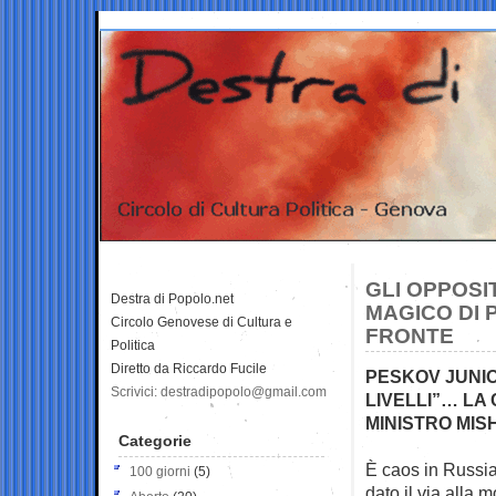
GLI OPPOSI
Destra di Popolo.net
MAGICO DI 
Circolo Genovese di Cultura e
FRONTE
Politica
Diretto da Riccardo Fucile
PESKOV JUNIO
Scrivici: destradipopolo@gmail.com
LIVELLI”… LA 
MINISTRO MIS
Categorie
È caos in Russia
100 giorni
(5)
dato il via alla 