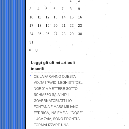
1
2
3
4
5
6
7
8
9
10
11
12
13
14
15
16
17
18
19
20
21
22
23
24
25
26
27
28
29
30
31
« Lug
Leggi gli ultimi articoli
inseriti
CE LA FARANNO QUESTA
VOLTA I PAVIDI LEGHISTI “DEL
NORD” A METTERE SOTTO
SCHIAFFO SALVINI? I
GOVERNATORI ATTILIO
FONTANA E MASSIMILIANO
FEDRIGA, INSIEME AL “DOGE”
LUCA ZAIA, SONO PRONTI A
FORMALIZZARE UNA