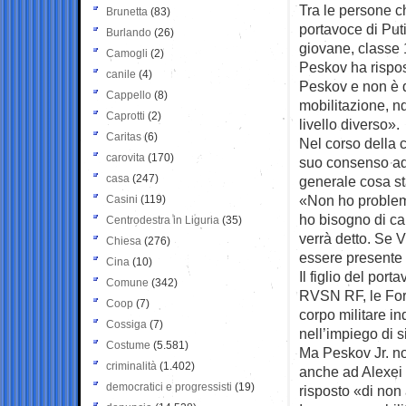
Tra le persone c
Brunetta
(83)
portavoce di Puti
Burlando
(26)
giovane, classe 19
Camogli
(2)
Peskov ha rispos
canile
(4)
Peskov e non è d
Cappello
(8)
mobilitazione, nd
Caprotti
(2)
livello diverso».
Caritas
(6)
Nel corso della 
carovita
(170)
suo consenso ad 
casa
(247)
generale cosa st
«Non ho problemi
Casini
(119)
ho bisogno di ca
Centrodestra in Liguria
(35)
verrà detto. Se 
Chiesa
(276)
essere presente n
Cina
(10)
Il figlio del port
Comune
(342)
RVSN RF, le Forz
Coop
(7)
corpo militare i
Cossiga
(7)
nell’impiego di s
Costume
(5.581)
Ma Peskov Jr. no
criminalità
(1.402)
anche ad Alexei M
democratici e progressisti
(19)
risposto «di non 