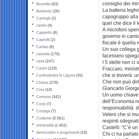
consiglio dei mini
Brunetta
(83)
La batteria legh
Burlando
(26)
capogruppo alla 
Camogli
(2)
quel che dice il
canile
(4)
A microfoni spen
Cappello
(8)
governo in camic
Caprotti
(2)
fiscale è quella r
Caritas
(6)
Un suo collega gl
carovita
(170)
facessero spiega
casa
(247)
I 5 stelle non c
Fraccaro, ministr
Casini
(119)
che si troverà u
Centrodestra in Liguria
(35)
Che non può dirlo
Chiesa
(276)
Giancarlo Giorget
Cina
(10)
Un uomo chiave d
Comune
(342)
dell’Economia no
Coop
(7)
responsabilità de
Cossiga
(7)
Veleni che si m
Costume
(5.581)
respinti sdegnat
criminalità
(1.402)
Castelli: “C’è un
democratici e progressisti
(19)
Chi ci ha parlato