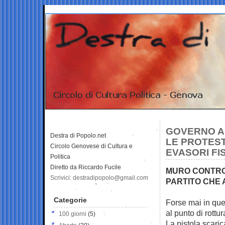
GOVERNO A 
Destra di Popolo.net
LE PROTEST
Circolo Genovese di Cultura e
EVASORI FI
Politica
Diretto da Riccardo Fucile
MURO CONTRO 
Scrivici: destradipopolo@gmail.com
PARTITO CHE
Categorie
Forse mai in ques
al punto di
rottur
100 giorni
(5)
La pistola scaric