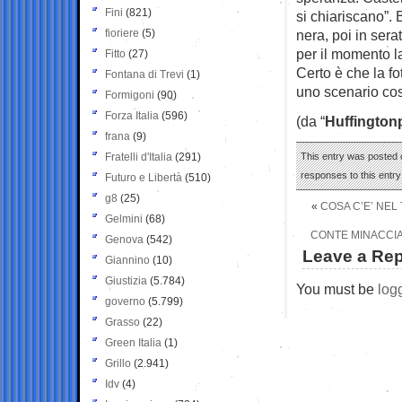
Fini
(821)
si chiariscano”.
fioriere
(5)
nera, poi in sera
per il momento l
Fitto
(27)
Certo è che la f
Fontana di Trevi
(1)
uno scenario così
Formigoni
(90)
Forza Italia
(596)
(da “
Huffington
frana
(9)
Fratelli d'Italia
(291)
This entry was posted o
responses to this entr
Futuro e Libertà
(510)
g8
(25)
«
COSA C’E’ NEL
Gelmini
(68)
CONTE MINACCIA 
Genova
(542)
Leave a Rep
Giannino
(10)
Giustizia
(5.784)
You must be
log
governo
(5.799)
Grasso
(22)
Green Italia
(1)
Grillo
(2.941)
Idv
(4)