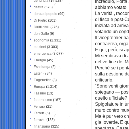
denuncia
(14.528)
incredulo, Porta
abbiamo votato. E
destra
(573)
La verità , racco
destradipopolo
(99)
dl fiscale post-C
Di Pietro
(101)
iniziata ad arriv
Diritti civili
(276)
votando un condo
don Gallo
(9)
Il vicepremier ha
economia
(2.331)
contraerea, org
elezioni
(3.303)
E qui, però, si a
emergenza
(3.077)
Mi sembrava di a
Energia
(45)
del vertice del M
Esselunga
(2)
Perchè se i penta
sulla gestione d
Esteri
(784)
criticarlo.
Eugenetica
(3)
“Sono venti gior
Europa
(1.314)
spiegano — poss
Fassino
(13)
quello ufficiale?
federalismo
(167)
Spigolature in u
Ferrara
(21)
muro contro muro
Ferretti
(6)
Ma è pur vero ch
ferrovie
(133)
gialloverde. E qu
finanziaria
(325)
speranza. Castell