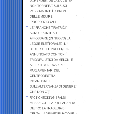
SCHENGEN. SE LA DUCETTA
NON TORNERA’ SUI SUOI
PASSI MADRID HA PRONTE
DELLE MISURE
“PROPORZIONALI
LE “FRANCHE TIRATRICI”
SONO PRONTE AD
AFFOSSARE (DI NUOVO) LA
LEGGE ELETTORALE? IL
BLUFF SULLE PREFERENZE
ANNUNCIATO CON TONI
TRIONFALISTICI DA MELONI E
ALLEATI FA INCAZZARE LE
PARLAMENTARI DEL
CENTRODESTRA,
INCAROGNITE
SULL’ALTERNANZA DI GENERE
CHE NON C’E’
FACT-CHECKING: I FALSI
MESSAGGI E LA PROPAGANDA
DIETRO LA TRAGEDIA DI
CEUTA: LA DISINFORMAZIONE