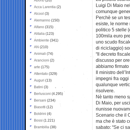
Aborto
(20)
Luigi Di Maio nel
Acca Larentia
(2)
comunque genera
Alcool
(3)
Perchè se un test
Alemanno
(150)
esiste, le norme 
Alfano
(315)
politico 5 stelle
Alitalia
(123)
100mila euro prev
Ambiente
(341)
uno scudo fiscale
AN
(210)
di riciclaggio) s
“Il decreto fisc
Animali
(74)
discusso per ore e
Arancioni
(2)
abbiamo firmato t
arte
(175)
Il ministro dell’
Attentato
(329)
impegni fra oggi
Auguri
(13)
qualunque vertice
Batini
(3)
risolvere.
Berlusconi
(4.295)
Nè tanto meno sp
Bersani
(234)
Di Maio, per usci
Biasotti
(12)
riunisse nuovame
Boldrini
(4)
Scenario che il
Bossi
(1.221)
ma che è stato 
sabato: “Se ci sa
Brambilla
(38)