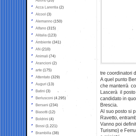
Aborto
(20)
Acca Larentia
(2)
Alcool
(3)
Alemanno
(150)
Alfano
(315)
Alitalia
(123)
Ambiente
(341)
AN
(210)
Animali
(74)
Arancioni
(2)
arte
(175)
tre coordinatori d
Attentato
(329)
A quel punto Be
Auguri
(13)
che manterrà com
Batini
(3)
Lascerà il posto
candidato in quo
Berlusconi
(4.295)
Brescia.
Bersani
(234)
Al suo posto si
Biasotti
(12)
Ravetto, entramb
Boldrini
(4)
Vanno poi definit
Bossi
(1.221)
Turismo) e Ferru
Brambilla
(38)