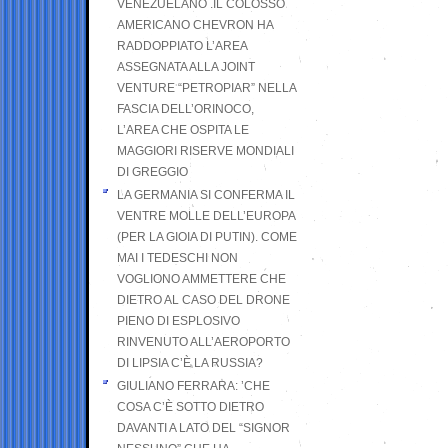
VENEZUELANO .IL COLOSSO
AMERICANO CHEVRON HA
RADDOPPIATO L’AREA
ASSEGNATA ALLA JOINT
VENTURE “PETROPIAR” NELLA
FASCIA DELL’ORINOCO,
L’AREA CHE OSPITA LE
MAGGIORI RISERVE MONDIALI
DI GREGGIO
LA GERMANIA SI CONFERMA IL
VENTRE MOLLE DELL’EUROPA
(PER LA GIOIA DI PUTIN). COME
MAI I TEDESCHI NON
VOGLIONO AMMETTERE CHE
DIETRO AL CASO DEL DRONE
PIENO DI ESPLOSIVO
RINVENUTO ALL’AEROPORTO
DI LIPSIA C’È LA RUSSIA?
GIULIANO FERRARA: ’CHE
COSA C’È SOTTO DIETRO
DAVANTI A LATO DEL “SIGNOR