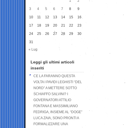
1
2
3
4
5
6
7
8
9
10
11
12
13
14
15
16
17
18
19
20
21
22
23
24
25
26
27
28
29
30
31
« Lug
Leggi gli ultimi articoli
inseriti
CE LA FARANNO QUESTA
VOLTA I PAVIDI LEGHISTI “DEL
NORD” A METTERE SOTTO
SCHIAFFO SALVINI? I
GOVERNATORI ATTILIO
FONTANA E MASSIMILIANO
FEDRIGA, INSIEME AL “DOGE”
LUCA ZAIA, SONO PRONTI A
FORMALIZZARE UNA