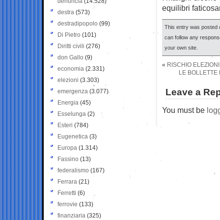
denuncia
(14.528)
equilibri faticos
destra
(573)
destradipopolo
(99)
This entry was posted o
Di Pietro
(101)
can follow any response
Diritti civili
(276)
your own site.
don Gallo
(9)
«
RISCHIO ELEZIONI
economia
(2.331)
LE BOLLETTE
elezioni
(3.303)
Leave a Rep
emergenza
(3.077)
Energia
(45)
You must be
log
Esselunga
(2)
Esteri
(784)
Eugenetica
(3)
Europa
(1.314)
Fassino
(13)
federalismo
(167)
Ferrara
(21)
Ferretti
(6)
ferrovie
(133)
finanziaria
(325)