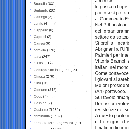
a ministri.
Brunetta
(83)
In passato l’ope
Burlando
(26)
più, ora si potr
Camogli
(2)
al Commercio Es
canile
(4)
Nel Pdl postcong
Cappello
(8)
dell’organigramma
settore da sottop
Caprotti
(2)
Si profila l’inca
Caritas
(6)
Abrignani all’Uff
carovita
(170)
Palmieri per In
casa
(247)
Vittoria Brambill
Casini
(119)
Italiani nel mond
Centrodestra in Liguria
(35)
Come portavoce 
Chiesa
(276)
I giovani si sar
Cina
(10)
Meloni president
Comune
(342)
(An) portavoce.
Coop
(7)
Sul tavolo riman
Berlusconi voleva 
Cossiga
(7)
resistenze dei s
Costume
(5.581)
A questo punto 
criminalità
(1.402)
di Formigoni che 
democratici e progressisti
(19)
I maligni dicono 