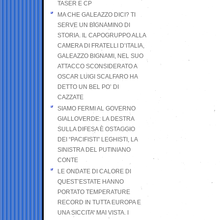
TASER E CP
MA CHE GALEAZZO DICI? TI
SERVE UN BIGNAMINO DI
STORIA. IL CAPOGRUPPO ALLA
CAMERA DI FRATELLI D’ITALIA,
GALEAZZO BIGNAMI, NEL SUO
ATTACCO SCONSIDERATO A
OSCAR LUIGI SCALFARO HA
DETTO UN BEL PO’ DI
CAZZATE
SIAMO FERMI AL GOVERNO
GIALLOVERDE: LA DESTRA
SULLA DIFESA È OSTAGGIO
DEI “PACIFISTI” LEGHISTI, LA
SINISTRA DEL PUTINIANO
CONTE
LE ONDATE DI CALORE DI
QUEST’ESTATE HANNO
PORTATO TEMPERATURE
RECORD IN TUTTA EUROPA E
UNA SICCITA’ MAI VISTA. I