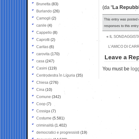
Brunetta
(83)
(da “
La Repubbl
Burlando
(26)
Camogli
(2)
This entry was posted o
canile
(4)
responses to this entr
Cappello
(8)
«
IL SONDAGGISTA
Caprotti
(2)
L’AMICO DI CARR
Caritas
(6)
carovita
(170)
Leave a Rep
casa
(247)
You must be
log
Casini
(119)
Centrodestra in Liguria
(35)
Chiesa
(276)
Cina
(10)
Comune
(342)
Coop
(7)
Cossiga
(7)
Costume
(5.581)
criminalità
(1.402)
democratici e progressisti
(19)