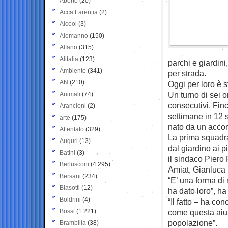
Aborto
(20)
Acca Larentia
(2)
Alcool
(3)
Alemanno
(150)
Alfano
(315)
Alitalia
(123)
parchi e giardini,
Ambiente
(341)
per strada.
AN
(210)
Oggi per loro è s
Un turno di sei o
Animali
(74)
consecutivi. Finc
Arancioni
(2)
settimane in 12 s
arte
(175)
nato da un acco
Attentato
(329)
La prima squadra 
Auguri
(13)
dal giardino ai 
Batini
(3)
il sindaco Piero 
Berlusconi
(4.295)
Amiat, Gianluca R
Bersani
(234)
“E’ una forma di 
Biasotti
(12)
ha dato loro”, ha
Boldrini
(4)
“Il fatto – ha con
Bossi
(1.221)
come questa aiut
popolazione”.
Brambilla
(38)