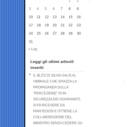
1
2
3
4
5
6
7
8
9
10
11
12
13
14
15
16
17
18
19
20
21
22
23
24
25
26
27
28
29
30
31
« Lug
Leggi gli ultimi articoli
inseriti
IL BLITZ DI SILVIA SALIS AL
VIMINALE CHE SPIAZZA LA
PROPAGANDA SULLA
“PERCEZIONE” DI IN-
SICUREZZA DEI SOVRANISTI:
SI FA RICEVERE DA
PIANTEDOSI E OTTIENE LA
COLLABORAZIONE DEL
MINISTRO SENZA CEDERE SU