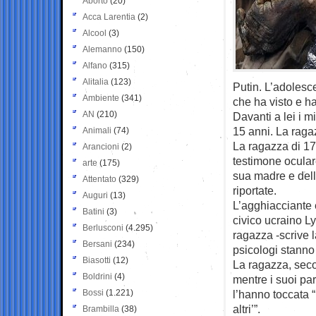
Aborto
(20)
Acca Larentia
(2)
Alcool
(3)
Alemanno
(150)
Alfano
(315)
Alitalia
(123)
Putin. L’adolesc
Ambiente
(341)
che ha visto e h
AN
(210)
Davanti a lei i m
15 anni. La raga
Animali
(74)
La ragazza di 17 
Arancioni
(2)
testimone oculare
arte
(175)
sua madre e della
Attentato
(329)
riportate.
Auguri
(13)
L’agghiacciante 
Batini
(3)
civico ucraino L
Berlusconi
(4.295)
ragazza -scrive l
Bersani
(234)
psicologi stanno
Biasotti
(12)
La ragazza, seco
Boldrini
(4)
mentre i suoi par
Bossi
(1.221)
l’hanno toccata “
altri’”.
Brambilla
(38)