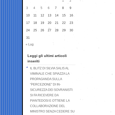
1
2
3
4
5
6
7
8
9
10
11
12
13
14
15
16
17
18
19
20
21
22
23
24
25
26
27
28
29
30
31
« Lug
Leggi gli ultimi articoli
inseriti
IL BLITZ DI SILVIA SALIS AL
VIMINALE CHE SPIAZZA LA
PROPAGANDA SULLA
“PERCEZIONE” DI IN-
SICUREZZA DEI SOVRANISTI:
SI FA RICEVERE DA
PIANTEDOSI E OTTIENE LA
COLLABORAZIONE DEL
MINISTRO SENZA CEDERE SU