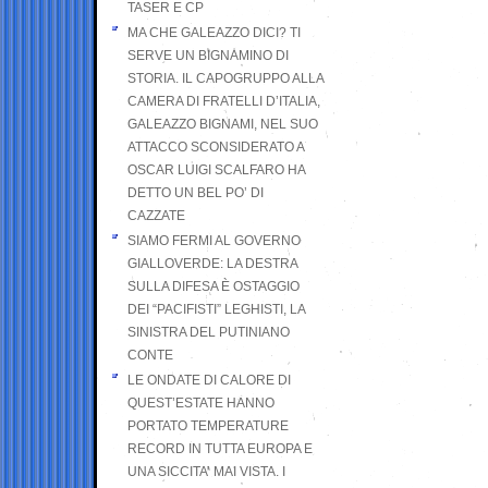
TASER E CP
MA CHE GALEAZZO DICI? TI
SERVE UN BIGNAMINO DI
STORIA. IL CAPOGRUPPO ALLA
CAMERA DI FRATELLI D’ITALIA,
GALEAZZO BIGNAMI, NEL SUO
ATTACCO SCONSIDERATO A
OSCAR LUIGI SCALFARO HA
DETTO UN BEL PO’ DI
CAZZATE
SIAMO FERMI AL GOVERNO
GIALLOVERDE: LA DESTRA
SULLA DIFESA È OSTAGGIO
DEI “PACIFISTI” LEGHISTI, LA
SINISTRA DEL PUTINIANO
CONTE
LE ONDATE DI CALORE DI
QUEST’ESTATE HANNO
PORTATO TEMPERATURE
RECORD IN TUTTA EUROPA E
UNA SICCITA’ MAI VISTA. I