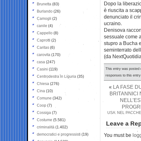
Dopo la liberazio
Brunetta
(83)
è riuscita a sca
Burlando
(26)
denunciato il cri
Camogli
(2)
ucraino.
canile
(4)
Denisova racconta
Cappello
(8)
sessuale come arm
Caprotti
(2)
stupro a Bucha e
Caritas
(6)
seminterrato dell
carovita
(170)
(da NextQuotidi
casa
(247)
This entry was posted o
Casini
(119)
responses to this entr
Centrodestra in Liguria
(35)
Chiesa
(276)
«
LA FASE DU
Cina
(10)
BRITANNICI
Comune
(342)
NELL’E
Coop
(7)
PROGRE
Cossiga
(7)
USA: NEL PACCHE
Costume
(5.581)
Leave a Rep
criminalità
(1.402)
democratici e progressisti
(19)
You must be
log