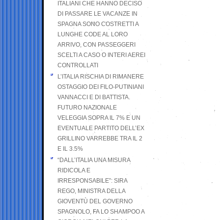
ITALIANI CHE HANNO DECISO
DI PASSARE LE VACANZE IN
SPAGNA SONO COSTRETTI A
LUNGHE CODE AL LORO
ARRIVO, CON PASSEGGERI
SCELTI A CASO O INTERI AEREI
CONTROLLATI
L’ITALIA RISCHIA DI RIMANERE
OSTAGGIO DEI FILO-PUTINIANI
VANNACCI E DI BATTISTA.
FUTURO NAZIONALE
VELEGGIA SOPRA IL 7% E UN
EVENTUALE PARTITO DELL’EX
GRILLINO VARREBBE TRA IL 2
E IL 3.5%
“DALL’ITALIA UNA MISURA
RIDICOLA E
IRRESPONSABILE”: SIRA
REGO, MINISTRA DELLA
GIOVENTÙ DEL GOVERNO
SPAGNOLO, FA LO SHAMPOO A