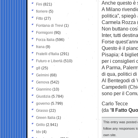
Anche questo è 
Fini
(821)
A Milano rivendic
fioriere
(5)
politica”, spiegò
Fitto
(27)
Carmela Rozza (
Fontana di Trevi
(1)
Non buttano così 
Formigoni
(90)
Inter, tutti dest
Forza Italia
(596)
Forse quest’ann
frana
(9)
Questo è il piano
Fratelli d'Italia
(291)
Pisapia: 4 biglie
per i consiglieri 
Futuro e Libertà
(510)
A Parma, Palermo
g8
(25)
di qua, politici di 
Gelmini
(68)
Al Bentegodi di V
Genova
(542)
Campedelli (Chie
Giannino
(10)
sono per il Com
Giustizia
(5.784)
Carlo Tecce
governo
(5.799)
(da “
Il Fatto Qu
Grasso
(22)
Green Italia
(1)
This entry was posted o
Grillo
(2.941)
follow any responses to
Idv
(4)
own site.