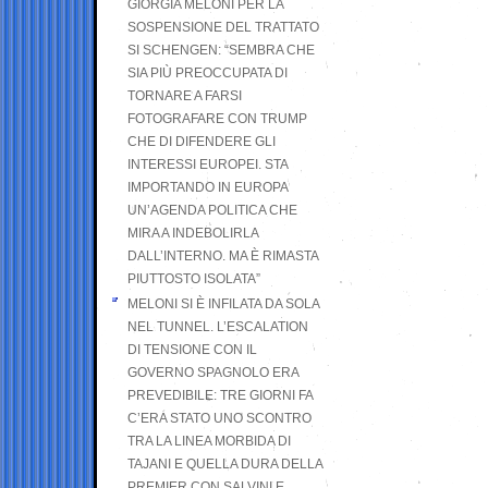
GIORGIA MELONI PER LA
SOSPENSIONE DEL TRATTATO
SI SCHENGEN: “SEMBRA CHE
SIA PIÙ PREOCCUPATA DI
TORNARE A FARSI
FOTOGRAFARE CON TRUMP
CHE DI DIFENDERE GLI
INTERESSI EUROPEI. STA
IMPORTANDO IN EUROPA
UN’AGENDA POLITICA CHE
MIRA A INDEBOLIRLA
DALL’INTERNO. MA È RIMASTA
PIUTTOSTO ISOLATA”
MELONI SI È INFILATA DA SOLA
NEL TUNNEL. L’ESCALATION
DI TENSIONE CON IL
GOVERNO SPAGNOLO ERA
PREVEDIBILE: TRE GIORNI FA
C’ERA STATO UNO SCONTRO
TRA LA LINEA MORBIDA DI
TAJANI E QUELLA DURA DELLA
PREMIER CON SALVINI E