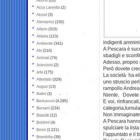
Aborto
(20)
Acca Larentia
(2)
Alcool
(3)
Alemanno
(150)
Alfano
(315)
Alitalia
(123)
indigenti amminist
Ambiente
(341)
A Pescara è succ
AN
(210)
sbadigli e sconfit
Animali
(74)
Adesso, proprio a
Arancioni
(2)
Però dovete cred
arte
(175)
La società ha eli
Attentato
(329)
uno struscio per
Auguri
(13)
rampollo Andrea 
Batini
(3)
Niente. Dovete 
E voi, rinfrancat
Berlusconi
(4.295)
categoria,tumula i
Bersani
(234)
Non immaginatevi
Biasotti
(12)
A Pescara hanno 
Boldrini
(4)
spulciare la list
Bossi
(1.221)
l’appuntato e il 
Brambilla
(38)