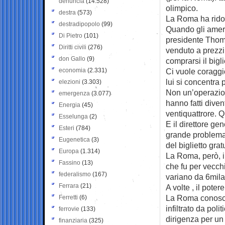
denuncia
(14.528)
olimpico.
destra
(573)
La Roma ha ridotto
destradipopolo
(99)
Quando gli americ
Di Pietro
(101)
presidente Thoma
Diritti civili
(276)
venduto a prezzi 
don Gallo
(9)
comprarsi il bigli
economia
(2.331)
Ci vuole coraggio
lui si concentra 
elezioni
(3.303)
Non un’operazion
emergenza
(3.077)
hanno fatti dive
Energia
(45)
ventiquattrore. Q
Esselunga
(2)
E il direttore g
Esteri
(784)
grande problema s
Eugenetica
(3)
del biglietto gratu
Europa
(1.314)
La Roma, però, in
Fassino
(13)
che fu per vecchi
federalismo
(167)
variano da 6mila
Ferrara
(21)
A volte , il pote
La Roma conosce 
Ferretti
(6)
infiltrato da pol
ferrovie
(133)
dirigenza per un 
finanziaria
(325)