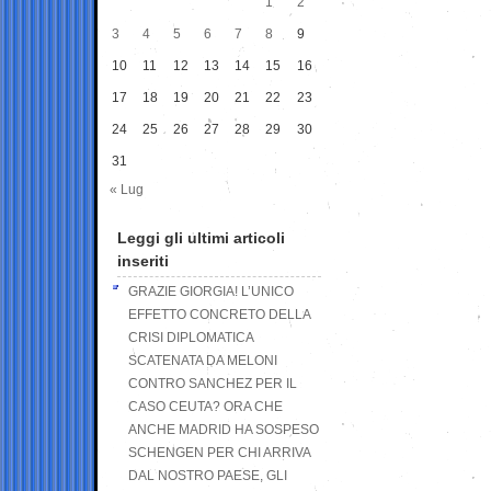
1
2
3
4
5
6
7
8
9
10
11
12
13
14
15
16
17
18
19
20
21
22
23
24
25
26
27
28
29
30
31
« Lug
Leggi gli ultimi articoli
inseriti
GRAZIE GIORGIA! L’UNICO
EFFETTO CONCRETO DELLA
CRISI DIPLOMATICA
SCATENATA DA MELONI
CONTRO SANCHEZ PER IL
CASO CEUTA? ORA CHE
ANCHE MADRID HA SOSPESO
SCHENGEN PER CHI ARRIVA
DAL NOSTRO PAESE, GLI