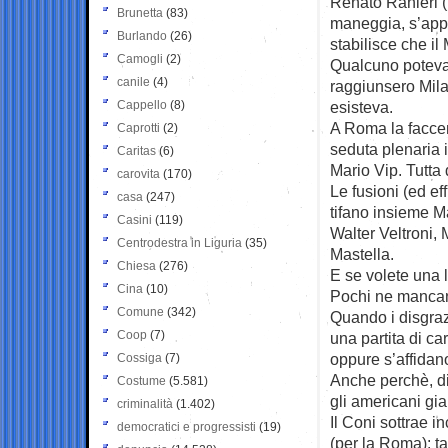
Renato Ranieri (
Brunetta
(83)
maneggia, s’appe
Burlando
(26)
stabilisce che il
Camogli
(2)
Qualcuno poteva 
canile
(4)
raggiunsero Milan
Cappello
(8)
esisteva.
A Roma la faccend
Caprotti
(2)
seduta plenaria 
Caritas
(6)
Mario Vip. Tutta 
carovita
(170)
Le fusioni (ed ef
casa
(247)
tifano insieme M
Casini
(119)
Walter Veltroni,
Centrodestra in Liguria
(35)
Mastella.
Chiesa
(276)
E se volete una l
Cina
(10)
Pochi ne mancano
Comune
(342)
Quando i disgrazi
Coop
(7)
una partita di ca
oppure s’affidan
Cossiga
(7)
Anche perchè, di
Costume
(5.581)
gli americani gia
criminalità
(1.402)
Il Coni sottrae in
democratici e progressisti
(19)
(per la Roma): ta