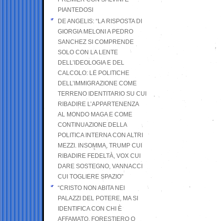
PIANTEDOSI
DE ANGELIS: “LA RISPOSTA DI
GIORGIA MELONI A PEDRO
SANCHEZ SI COMPRENDE
SOLO CON LA LENTE
DELL’IDEOLOGIA E DEL
CALCOLO: LE POLITICHE
DELL’IMMIGRAZIONE COME
TERRENO IDENTITARIO SU CUI
RIBADIRE L’APPARTENENZA
AL MONDO MAGA E COME
CONTINUAZIONE DELLA
POLITICA INTERNA CON ALTRI
MEZZI. INSOMMA, TRUMP CUI
RIBADIRE FEDELTÀ, VOX CUI
DARE SOSTEGNO, VANNACCI
CUI TOGLIERE SPAZIO”
“CRISTO NON ABITA NEI
PALAZZI DEL POTERE, MA SI
IDENTIFICA CON CHI È
AFFAMATO, FORESTIERO O