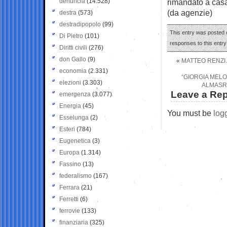
denuncia
(14.528)
rimandato a casa
(da agenzie)
destra
(573)
destradipopolo
(99)
This entry was posted o
Di Pietro
(101)
responses to this entr
Diritti civili
(276)
don Gallo
(9)
«
MATTEO RENZI 
economia
(2.331)
“GIORGIA MEL
elezioni
(3.303)
ALMASRI
Leave a Rep
emergenza
(3.077)
Energia
(45)
You must be
log
Esselunga
(2)
Esteri
(784)
Eugenetica
(3)
Europa
(1.314)
Fassino
(13)
federalismo
(167)
Ferrara
(21)
Ferretti
(6)
ferrovie
(133)
finanziaria
(325)