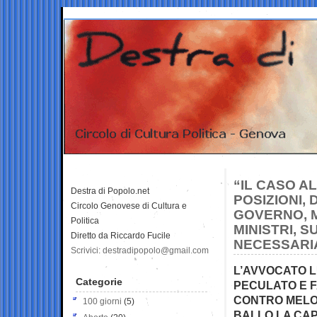
“IL CASO 
Destra di Popolo.net
POSIZIONI,
Circolo Genovese di Cultura e
GOVERNO, M
Politica
MINISTRI, 
Diretto da Riccardo Fucile
NECESSARI
Scrivici: destradipopolo@gmail.com
L’AVVOCATO LU
Categorie
PECULATO E 
CONTRO MELON
100 giorni
(5)
BALLO LA CAP