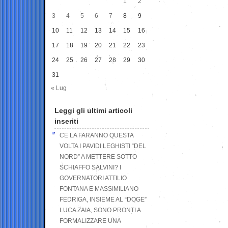
1
2
3
4
5
6
7
8
9
10
11
12
13
14
15
16
17
18
19
20
21
22
23
24
25
26
27
28
29
30
31
« Lug
Leggi gli ultimi articoli
inseriti
CE LA FARANNO QUESTA
VOLTA I PAVIDI LEGHISTI “DEL
NORD” A METTERE SOTTO
SCHIAFFO SALVINI? I
GOVERNATORI ATTILIO
FONTANA E MASSIMILIANO
FEDRIGA, INSIEME AL “DOGE”
LUCA ZAIA, SONO PRONTI A
FORMALIZZARE UNA