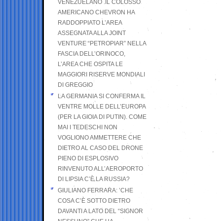
VENEZUELANO .IL COLOSSO
AMERICANO CHEVRON HA
RADDOPPIATO L’AREA
ASSEGNATA ALLA JOINT
VENTURE “PETROPIAR” NELLA
FASCIA DELL’ORINOCO,
L’AREA CHE OSPITA LE
MAGGIORI RISERVE MONDIALI
DI GREGGIO
LA GERMANIA SI CONFERMA IL
VENTRE MOLLE DELL’EUROPA
(PER LA GIOIA DI PUTIN). COME
MAI I TEDESCHI NON
VOGLIONO AMMETTERE CHE
DIETRO AL CASO DEL DRONE
PIENO DI ESPLOSIVO
RINVENUTO ALL’AEROPORTO
DI LIPSIA C’È LA RUSSIA?
GIULIANO FERRARA: ’CHE
COSA C’È SOTTO DIETRO
DAVANTI A LATO DEL “SIGNOR