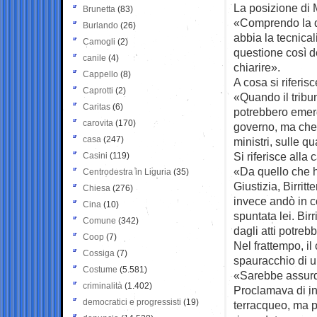
La posizione di M
Brunetta
(83)
«Comprendo la de
Burlando
(26)
abbia la tecnica
Camogli
(2)
questione così d
canile
(4)
chiarire».
Cappello
(8)
A cosa si riferis
Caprotti
(2)
«Quando il tribun
Caritas
(6)
potrebbero emerg
carovita
(170)
governo, ma che 
casa
(247)
ministri, sulle 
Si riferisce alla
Casini
(119)
«Da quello che ho
Centrodestra in Liguria
(35)
Giustizia, Birritt
Chiesa
(276)
invece andò in c
Cina
(10)
spuntata lei. Bir
Comune
(342)
dagli atti potre
Coop
(7)
Nel frattempo, il
Cossiga
(7)
spauracchio di u
Costume
(5.581)
«Sarebbe assurd
criminalità
(1.402)
Proclamava di ins
democratici e progressisti
(19)
terracqueo, ma p