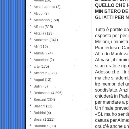
Aborto
(20)
QUELLO CHE H
Acca Larentia
(2)
MINISTERO DE
Alcool
(3)
GLI ATTI PER
Alemanno
(150)
Alfano
(315)
Tutto è partito d
Alitalia
(123)
esposto per
pecu
Ambiente
(341)
Meloni, i ministri
AN
(210)
Piantedosi e Carl
Alfredo Mantovan
Animali
(74)
Almasri, il crimin
Arancioni
(2)
scarcerato e ripor
arte
(175)
Adesso che il tri
Attentato
(329)
ma che si adombra
Auguri
(13)
tre membri del g
Batini
(3)
soddisfatto. Anz
Berlusconi
(4.295)
chiuderà in Parl
Bersani
(234)
per mandare a p
Biasotti
(12)
Un finale prevedib
Boldrini
(4)
«Sì, ma ho senti
Bossi
(1.221)
cattura per Almas
ora c’è anche una
Brambilla
(38)