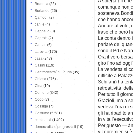
A spiegargli che 
Brunetta
(83)
comunque non c’
Burlando
(26)
sosteneva Bondi,
Camogli
(2)
che hanno ancora 
canile
(4)
Andare al voto, d
Cappello
(8)
frase che però ha
La conta dentro i
Caprotti
(2)
parlare del quan
Caritas
(6)
sono il Pd e Nap
carovita
(170)
Ora il vero bersa
casa
(247)
giro fino ad oggi”
Casini
(119)
La vendetta si c
Centrodestra in Liguria
(35)
difficile a Pala
Chiesa
(276)
Schifani) ha ten
Cina
(10)
retroattività del
Comune
(342)
Per tutto il gior
Coop
(7)
Grazioli, ma a ser
vedeva l’ora di s
Cossiga
(7)
gli ha ribadito a
Costume
(5.581)
in vita l’esecutiv
criminalità
(1.402)
Per questo — anc
democratici e progressisti
(19)
vicepremier, si è