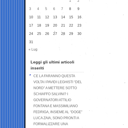
1
2
3
4
5
6
7
8
9
10
11
12
13
14
15
16
17
18
19
20
21
22
23
24
25
26
27
28
29
30
31
« Lug
Leggi gli ultimi articoli
inseriti
CE LA FARANNO QUESTA
VOLTA I PAVIDI LEGHISTI “DEL
NORD” A METTERE SOTTO
SCHIAFFO SALVINI? I
GOVERNATORI ATTILIO
FONTANA E MASSIMILIANO
FEDRIGA, INSIEME AL “DOGE”
LUCA ZAIA, SONO PRONTI A
FORMALIZZARE UNA