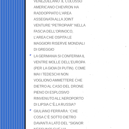
VENEZUELANO .IL COLOSSO
AMERICANO CHEVRON HA
RADDOPPIATO L’AREA
ASSEGNATA ALLA JOINT
VENTURE “PETROPIAR” NELLA
FASCIA DELL’ORINOCO,
L’AREA CHE OSPITA LE
MAGGIORI RISERVE MONDIALI
DI GREGGIO
LA GERMANIA SI CONFERMA IL
VENTRE MOLLE DELL’EUROPA
(PER LA GIOIA DI PUTIN). COME
MAI I TEDESCHI NON
VOGLIONO AMMETTERE CHE
DIETRO AL CASO DEL DRONE
PIENO DI ESPLOSIVO
RINVENUTO ALL’AEROPORTO
DI LIPSIA C’È LA RUSSIA?
GIULIANO FERRARA: ’CHE
COSA C’È SOTTO DIETRO
DAVANTI A LATO DEL “SIGNOR