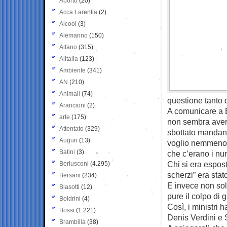
Aborto
(20)
Acca Larentia
(2)
Alcool
(3)
Alemanno
(150)
Alfano
(315)
Alitalia
(123)
Ambiente
(341)
AN
(210)
Animali
(74)
questione tanto 
Arancioni
(2)
A comunicare a Be
arte
(175)
non sembra aver 
Attentato
(329)
sbottato mandando
Auguri
(13)
voglio nemmeno v
Batini
(3)
che c’erano i nu
Chi si era espo
Berlusconi
(4.295)
scherzi” era stat
Bersani
(234)
E invece non sol
Biasotti
(12)
pure il colpo di g
Boldrini
(4)
Così, i ministri 
Bossi
(1.221)
Denis Verdini e
Brambilla
(38)