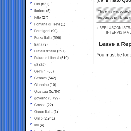
Fini
(821)
fioriere
(5)
This entry was posted o
Fitto
(27)
responses to this entr
Fontana di Trevi
(1)
«
BERLUSCONI STRA
Formigoni
(90)
INTERVISTA A
Forza Italia
(596)
Leave a Rep
frana
(9)
Fratelli d'Italia
(291)
You must be
log
Futuro e Libertà
(510)
g8
(25)
Gelmini
(68)
Genova
(542)
Giannino
(10)
Giustizia
(5.784)
governo
(5.799)
Grasso
(22)
Green Italia
(1)
Grillo
(2.941)
Idv
(4)