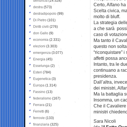
denuncia
(14.528)
Certo, Alfano ha
destra
(573)
Scelta civica, ma
destradipopolo
(99)
molto di bluff.
Di Pietro
(101)
La strategia dell
Diritti civili
(276)
a che sarà possi
don Gallo
(9)
caso di votazion
economia
(2.331)
Ma tanto il Cav
questo non solta
elezioni
(3.303)
“riconquistare” 
emergenza
(3.077)
affetti possa anc
Energia
(45)
Intanto, tra le d
Esselunga
(2)
continuano a racc
Esteri
(784)
presidenza.
Eugenetica
(3)
Dall’altra, invec
Europa
(1.314)
dei ministri, Alf
Fassino
(13)
Ma la battaglia s
federalismo
(167)
Insomma, un caos
Ferrara
(21)
Che il Cavaliere 
ministri chiedend
Ferretti
(6)
ferrovie
(133)
Sara Nicoli
finanziaria
(325)
(da “
il Fatto Qu