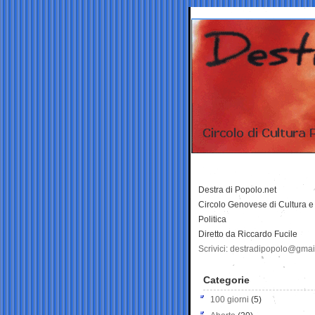
Destra di Popolo.net
Circolo Genovese di Cultura e
Politica
Diretto da Riccardo Fucile
Scrivici: destradipopolo@gma
Categorie
100 giorni
(5)