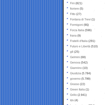
Fini
(821)
fioriere
(5)
Fitto
(27)
Fontana di Trevi
(1)
Formigoni
(90)
Forza Italia
(596)
frana
(9)
Fratelli d'Italia
(291)
Futuro e Libertà
(510)
g8
(25)
Gelmini
(68)
Genova
(542)
Giannino
(10)
Giustizia
(5.784)
governo
(5.799)
Grasso
(22)
Green Italia
(1)
Grillo
(2.941)
Idv
(4)