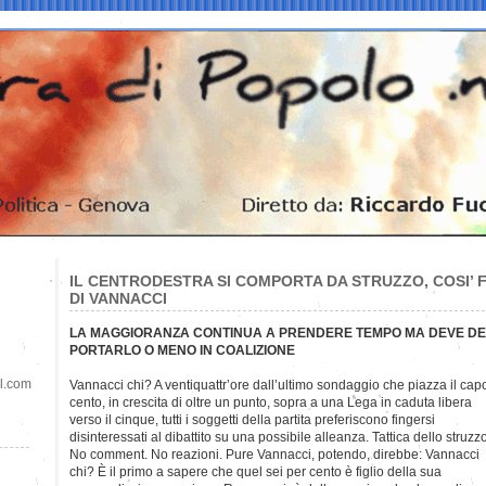
IL CENTRODESTRA SI COMPORTA DA STRUZZO, COSI’ 
DI VANNACCI
LA MAGGIORANZA CONTINUA A PRENDERE TEMPO MA DEVE DEC
PORTARLO O MENO IN COALIZIONE
il.com
Vannacci chi? A ventiquattr’ore dall’ultimo sondaggio che piazza il cap
cento, in crescita di oltre un punto, sopra a una Lega in caduta libera
verso il cinque, tutti i soggetti della partita preferiscono fingersi
disinteressati al dibattito su una possibile alleanza. Tattica dello struzzo
No comment. No reazioni. Pure Vannacci, potendo, direbbe: Vannacci
chi? È il primo a sapere che quel sei per cento è figlio della sua