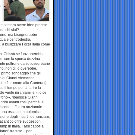
a
che sembra avere idee precise
on chi stai?
azione, ma bisognerebbe
ttuale centrodestra,
, a bullizzare Forza Italia come
en. Chissà se funzionerebbe
ro, con la sporca dozzina
ante poltrone da sottosegretario
no, non gli gioverebbe.
l primo sondaggio che gli
po di Gianni Alemanno
 che fa rumore alla Camera (e
to il tempo per chiarire la
Se vuole mi chiami lei», dice
lefono», ribadisce Gianni
ndrà avanti così, perché la
 dicono – Futuro nazionale
si una escalation polemica.
nzione degli incerti, denunciare,
tlantico offre suggestioni
mp in Italia. Farsi capofila
ne!” tra tutte – per