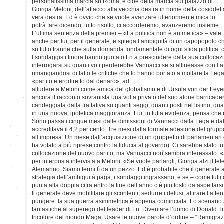
personalissima marcia su Roma, e cioè della marcia sul palazzo di
Giorgia Meloni, dell’attacco alla vecchia destra in nome della cosiddett
vera destra. Ed è ovvio che se vuole avanzare ulteriormente mica lo
potrà fare dicendo: tutto risolto, ci accorderemo, avanzeremo insieme.
L’ultima sentenza della premier – «La politica non è aritmetica» – vale
anche per lui, per il generale, e spiega l’ambiguità di un capopopolo 
su tutto tranne che sulla domanda fondamentale di ogni sfida politica: c
I sondaggisti finora hanno quotato Fn a prescindere dalla sua colloc
interrogarsi su quanti voti perderebbe Vannacci se si allineasse con l’a
rimangiandosi di fatto le critiche che lo hanno portato a mollare la Lega
«partito eterodiretto dal denaro», ad
alludere a Meloni come amica del globalismo e di Ursula von der Ley
ancora il racconto sovranista una volta privato del suo alone barricade
candeggiata dalla trattativa su quanti seggi, quanti posti nel listino, qu
in una nuova, ipotetica maggioranza. Lui, in tutta evidenza, pensa che 
Sono passati cinque mesi dalle dimissioni di Vannacci dalla Lega e da
accreditava il 4,2 per cento. Tre mesi dalla formale adesione del grup
all’impresa. Un mese dall’acquisizione di un gruppetto di parlamentari
ha votato a più riprese contro la fiducia al governo). Ci sarebbe stato tut
collocazione del nuovo partito, ma Vannacci non sembra interessato. «
per interposta intervista a Meloni. «Se vuole parlargli, Giorgia alzi il te
Alemanno. Siamo fermi lì da un pezzo. Ed è probabile che il generale a
strategia dell’ambiguità paga, i sondaggi ingrassano, e se – come tutti
punta alla doppia cifra entro la fine dell’anno c’è piuttosto da aspettar
Il generale deve mobilitare gli scontenti, sedurre i delusi, attirare l’atte
pungere: la sua guerra asimmetrica è appena cominciata. Lo scenario a
fantastiche al superego del leader di Fn. Diventare l’uomo di Donald Tru
tricolore del mondo Maga. Usare le nuove parole d’ordine – “Remigrazio