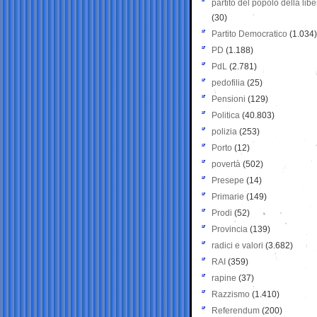
partito del popolo della libe
(30)
Partito Democratico
(1.034)
PD
(1.188)
PdL
(2.781)
pedofilia
(25)
Pensioni
(129)
Politica
(40.803)
polizia
(253)
Porto
(12)
povertà
(502)
Presepe
(14)
Primarie
(149)
Prodi
(52)
Provincia
(139)
radici e valori
(3.682)
RAI
(359)
rapine
(37)
Razzismo
(1.410)
Referendum
(200)