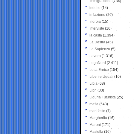
Immigrazione
(734)
indulto
(14)
inflazione
(26)
Ingroia
(15)
Interviste
(16)
la casta
(1.394)
La Destra
(45)
La Sapienza
(5)
Lavoro
(1.316)
LegaNord
(2.411)
Letta Enrico
(154)
Liberi e Uguali
(10)
Libia
(68)
Libri
(33)
Liguria Futurista
(25)
mafia
(543)
manifesto
(7)
Margherita
(16)
Maroni
(171)
Mastella
(16)