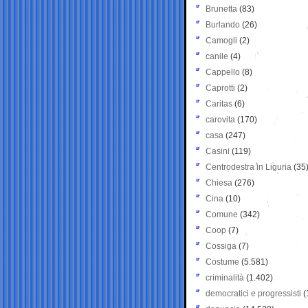
Brunetta
(83)
Burlando
(26)
Camogli
(2)
canile
(4)
Cappello
(8)
Caprotti
(2)
Caritas
(6)
carovita
(170)
casa
(247)
Casini
(119)
Centrodestra in Liguria
(35
Chiesa
(276)
Cina
(10)
Comune
(342)
Coop
(7)
Cossiga
(7)
Costume
(5.581)
criminalità
(1.402)
democratici e progressisti
(