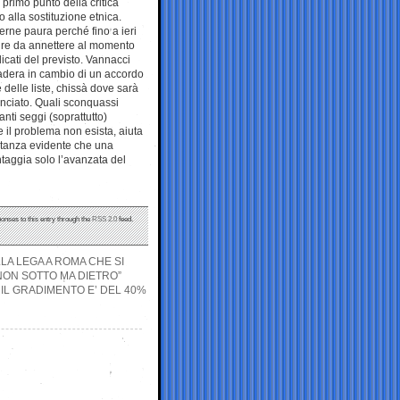
 primo punto della critica
o alla sostituzione etnica.
rne paura perché fino a ieri
pure da annettere al momento
icati del previsto. Vannacci
cadera in cambio di un accordo
 delle liste, chissà dove sarà
nunciato. Quali sconquassi
nti seggi (soprattutto)
e il problema non esista, aiuta
stanza evidente che una
ntaggia solo l’avanzata del
ponses to this entry through the
RSS 2.0
feed.
LA LEGA A ROMA CHE SI
NON SOTTO MA DIETRO”
 IL GRADIMENTO E’ DEL 40%