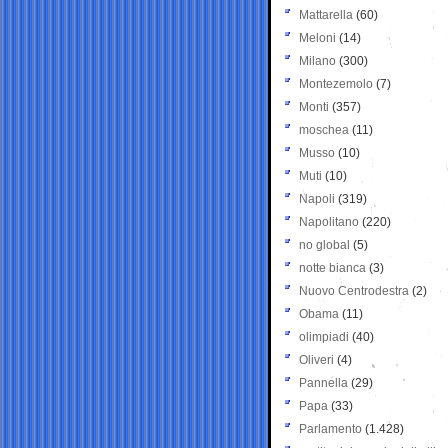
Mattarella
(60)
Meloni
(14)
Milano
(300)
Montezemolo
(7)
Monti
(357)
moschea
(11)
Musso
(10)
Muti
(10)
Napoli
(319)
Napolitano
(220)
no global
(5)
notte bianca
(3)
Nuovo Centrodestra
(2)
Obama
(11)
olimpiadi
(40)
Oliveri
(4)
Pannella
(29)
Papa
(33)
Parlamento
(1.428)