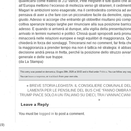
qualificarsi come fratello di J.D Vance, Pete Hegseth e tutti quelli che al
all’Europa mettono l’eccesso di mollezza verso gli stranieri, il cediment
Magari le ambizioni sono esagerate, ma il centrodestra comincia ad ave
pensava di aver a che fare con un picconatore facile da demolire, op
giusto. Adesso si accorge che entrambi gli obbiettivi risultano più compl
coltiva speranze troppo larghe per rinunciare alla sua posizione barri
adesso. E quando si arriverà al dunque, alla vigilia della presentazione
arrivato in termini numerici e politici. Chissà quali spropositi avrà pro
minaccerà nelle relazioni europee e negli equilibri di maggioranza. Qua
chiederà in forza dei sondaggi. Trincerarsi nel no comment, far finta ch
la maggioranza a prender tempo ma non è tattica né strategia: è abba
decisione andrà presa in fretta, perché la posizione dello struzzo avva
generale e delle sue truppe.
(da La Stampa)
)
This entry was posted on domenica, Giugno 28th, 2026 at 16:02 and is filed under
Politica
. You can follow any res
You can
leave a response
, or
trackback
from your own site.
«
BREVE STORIA LEGHISTA: IL CONSIGLIERE COMUNALE DEL
LAMENTA PER LE PENSILINE DEL BUS CHE “FANNO OMBRA 
TRUMP PIACE SOLO A UN ITALIANO SU DIECI, TRA I VANNACCIANI
»
Leave a Reply
You must be
logged in
to post a comment.
19)