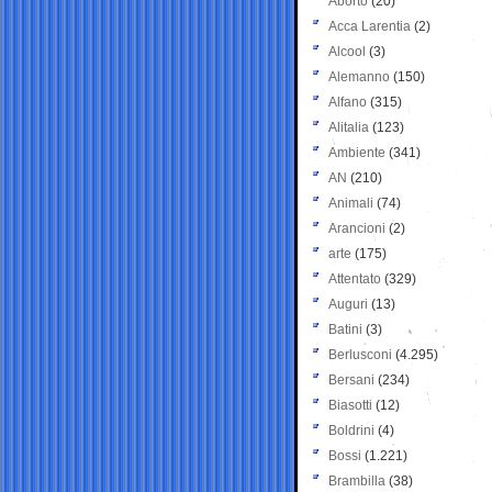
Aborto
(20)
Acca Larentia
(2)
Alcool
(3)
Alemanno
(150)
Alfano
(315)
Alitalia
(123)
Ambiente
(341)
AN
(210)
Animali
(74)
Arancioni
(2)
arte
(175)
Attentato
(329)
Auguri
(13)
Batini
(3)
Berlusconi
(4.295)
Bersani
(234)
Biasotti
(12)
Boldrini
(4)
Bossi
(1.221)
Brambilla
(38)