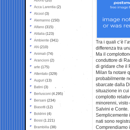
Aborto
(20)
Acca Larentia
(2)
Alcool
(3)
Alemanno
(150)
Alfano
(315)
Alitalia
(123)
Ambiente
(341)
Tra i quali c’è 
AN
(210)
differenza tra un
Ma il complottone
Animali
(74)
conduttore di Ra
Arancioni
(2)
di gridare che il
arte
(175)
Milan fa notare 
Attentato
(329)
probabilmente no
Auguri
(13)
sbarcate dalla D
Batini
(3)
situazione in cui
Berlusconi
(4.295)
complotto relati
Bersani
(234)
minorenni, visto
Biasotti
(12)
Salvini e Conte.
Boldrini
(4)
Semplicemente in
Bossi
(1.221)
nati sono regist
Comprendiamo il 
Brambilla
(38)