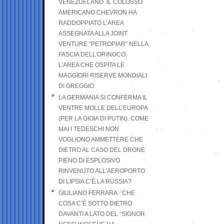
VENEZUELANO .IL COLOSSO
AMERICANO CHEVRON HA
RADDOPPIATO L’AREA
ASSEGNATA ALLA JOINT
VENTURE “PETROPIAR” NELLA
FASCIA DELL’ORINOCO,
L’AREA CHE OSPITA LE
MAGGIORI RISERVE MONDIALI
DI GREGGIO
LA GERMANIA SI CONFERMA IL
VENTRE MOLLE DELL’EUROPA
(PER LA GIOIA DI PUTIN). COME
MAI I TEDESCHI NON
VOGLIONO AMMETTERE CHE
DIETRO AL CASO DEL DRONE
PIENO DI ESPLOSIVO
RINVENUTO ALL’AEROPORTO
DI LIPSIA C’È LA RUSSIA?
GIULIANO FERRARA: ’CHE
COSA C’È SOTTO DIETRO
DAVANTI A LATO DEL “SIGNOR