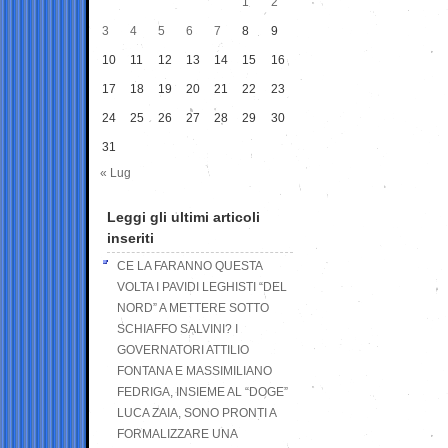
1
2
3
4
5
6
7
8
9
10
11
12
13
14
15
16
17
18
19
20
21
22
23
24
25
26
27
28
29
30
31
« Lug
Leggi gli ultimi articoli
inseriti
CE LA FARANNO QUESTA
VOLTA I PAVIDI LEGHISTI “DEL
NORD” A METTERE SOTTO
SCHIAFFO SALVINI? I
GOVERNATORI ATTILIO
FONTANA E MASSIMILIANO
FEDRIGA, INSIEME AL “DOGE”
LUCA ZAIA, SONO PRONTI A
FORMALIZZARE UNA