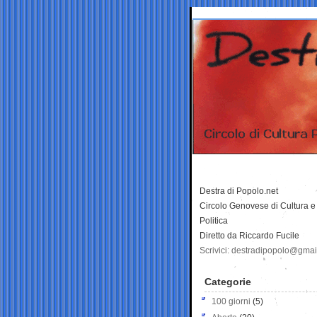
Destra di Popolo.net
Circolo Genovese di Cultura e
Politica
Diretto da Riccardo Fucile
Scrivici: destradipopolo@gma
Categorie
100 giorni
(5)