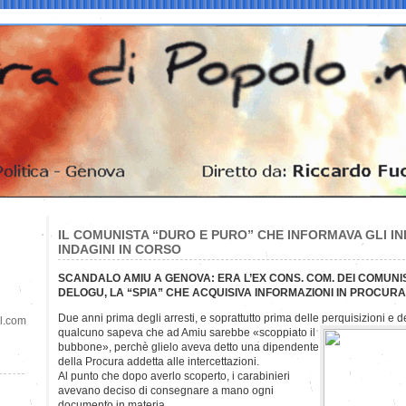
IL COMUNISTA “DURO E PURO” CHE INFORMAVA GLI I
INDAGINI IN CORSO
SCANDALO AMIU A GENOVA: ERA L’EX CONS. COM. DEI COMUNIS
DELOGU, LA “SPIA” CHE ACQUISIVA INFORMAZIONI
IN PROCURA
Due anni prima degli arresti, e soprattutto prima delle perquisizioni e de
il.com
qualcuno
sapeva che ad Amiu sarebbe «scoppiato il
bubbone», perchè glielo aveva detto una dipendente
della Procura addetta alle intercettazioni.
Al punto che dopo averlo scoperto, i carabinieri
avevano deciso di consegnare a mano ogni
documento in materia.