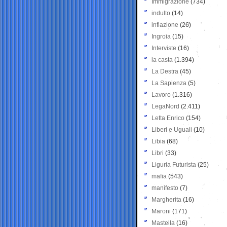
Immigrazione
(734)
indulto
(14)
inflazione
(26)
Ingroia
(15)
Interviste
(16)
la casta
(1.394)
La Destra
(45)
La Sapienza
(5)
Lavoro
(1.316)
LegaNord
(2.411)
Letta Enrico
(154)
Liberi e Uguali
(10)
Libia
(68)
Libri
(33)
Liguria Futurista
(25)
mafia
(543)
manifesto
(7)
Margherita
(16)
Maroni
(171)
Mastella
(16)