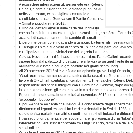
A possedere informazioni ultra-riservate era Roberto
Delogu, tuttora funzionario dell’azienda pubblica di
nettezza urbana, ex consigliere comunale e
candidato sindaco a Genova con il Partito Comunista
– Sinistra popolare nel 2012.
È uno dei dettagli emersi dalle carte dell’inchiesta
che ha fatto finire in carcere nei giorni scorsi il dirigente Amiu Corrad
accusati di pagargli tangenti in cambio di appalti.
E però intercettando e indagando a tamburo battente, gli investigatori 
E Delogu è finito a sua volta al centro di un’inchiesta parallela, avviata 
cui s’ipotizza il reato di violazione del segreto istruttorio.
Così scriveva due anni fa il sostituto procuratore Paola Calleri, quand
sapere fuori dal palazzo di giustizia che si lavorava su quel fronte (le i
ordinanze di custodia cautelare scattate nei giorni scorsi, ndr).
«Il 29 novembre 2012 si è verificato un episodio grave. Luigi Orlando,
“Quattroerre spa, un tempo appaltatrice della raccolta differenziata, po
favore di Switch srl, contattava i carabinieri… Riferiva che Roberto D
responsabile dei servizi integrati con il Comune di Genova, dopo averg
la sua estromissione, gli comunicava in via riservata di aver appreso 
Procura che sono attualmente (cioè al novembre 2012, ndr) in corso in
“scoppiato il bubbone”».
E poi: «Appare evidente che Delogu è a conoscenza degli accertamenti 
riferimento ai legami esistenti tra i vertici aziendali e la Switch 1988 s
stesso possa parlarle con altri soggetti, compresi gli indagati o dirigent
Il passaggio fondamentale per scoperchiare la presenza d’una “talpa” pe
intercettazioni, era stato il confronto fra Luigi Orlando, terminale delle 
stessi militari.
Orlando nel novembre 2012, ovvero due anni prima degli arresti e un an