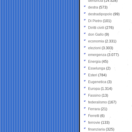
denuncia
(14.528)
destra
(573)
destradipopolo
(99)
Di Pietro
(101)
Diritti civili
(276)
don Gallo
(9)
economia
(2.331)
elezioni
(3.303)
emergenza
(3.077)
Energia
(45)
Esselunga
(2)
Esteri
(784)
Eugenetica
(3)
Europa
(1.314)
Fassino
(13)
federalismo
(167)
Ferrara
(21)
Ferretti
(6)
ferrovie
(133)
finanziaria
(325)