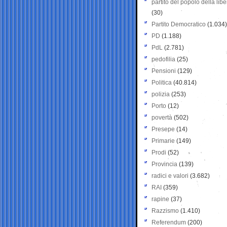
partito del popolo della libe
(30)
Partito Democratico
(1.034)
PD
(1.188)
PdL
(2.781)
pedofilia
(25)
Pensioni
(129)
Politica
(40.814)
polizia
(253)
Porto
(12)
povertà
(502)
Presepe
(14)
Primarie
(149)
Prodi
(52)
Provincia
(139)
radici e valori
(3.682)
RAI
(359)
rapine
(37)
Razzismo
(1.410)
Referendum
(200)