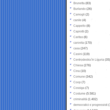
Brunetta
(83)
Burlando
(26)
Camogli
(2)
canile
(4)
Cappello
(8)
Caprotti
(2)
Caritas
(6)
carovita
(170)
casa
(247)
Casini
(119)
Centrodestra in Liguria
(35
Chiesa
(276)
Cina
(10)
Comune
(342)
Coop
(7)
Cossiga
(7)
Costume
(5.581)
criminalità
(1.402)
democratici e progressisti
(