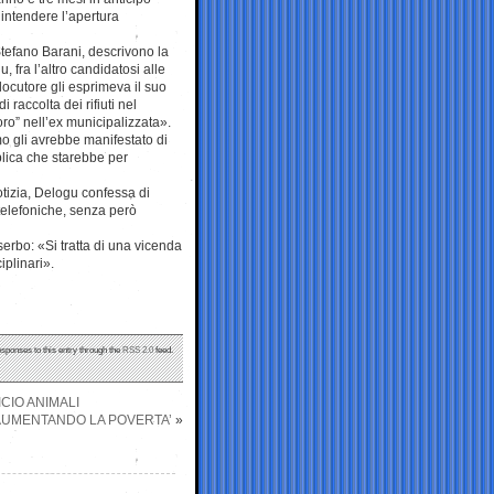
intendere l’apertura
Stefano Barani, descrivono la
 fra l’altro candidatosi alle
locutore gli esprimeva il suo
 raccolta dei rifiuti nel
ro” nell’ex municipalizzata».
mo gli avrebbe manifestato di
lica che starebbe per
otizia, Delogu confessa di
telefoniche, senza però
erbo: «Si tratta di una vicenda
iplinari».
esponses to this entry through the
RSS 2.0
feed.
CIO ANIMALI
A AUMENTANDO LA POVERTA’
»