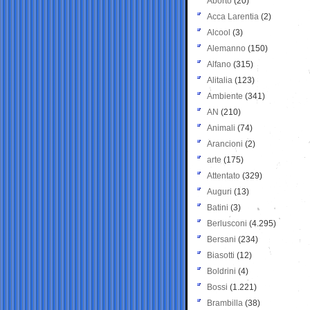
Aborto
(20)
Acca Larentia
(2)
Alcool
(3)
Alemanno
(150)
Alfano
(315)
Alitalia
(123)
Ambiente
(341)
AN
(210)
Animali
(74)
Arancioni
(2)
arte
(175)
Attentato
(329)
Auguri
(13)
Batini
(3)
Berlusconi
(4.295)
Bersani
(234)
Biasotti
(12)
Boldrini
(4)
Bossi
(1.221)
Brambilla
(38)