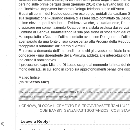
persino sulle prime perquisizioni (gennaio 2014) che avevano lasciato 
dell’inchiesta, dopo aver incontrato Delogu telefona subito all’Arma.
E così gli uomini del Nucleo operativo ecologico, guidati dal capitano 
sua segnalazione: «Orlando riferiva di essere stato contattato da Delogu,
ultime elezioni per il sindaco… Evidenziava che, saltuariamente, l’inter
dispiacere per come l’azienda Quattroerre sia stata esclusa dai servizi di
Comune di Genova, manifestando la sua posizione di “voce fuori dal co
Ma soprattutto: «Durante l’ultimo contatto avuto con Delogu, quest’ulti
aver saputo da una fonte di sua conoscenza alla Procura della Repubb
“scoppiare il bubbone” all’interno di Amiu».
E a precisa domanda dell’imprenditore su chi gli avesse confidato la n
conoscere «una dipendente della Procura, addetta alle intercettazioni 
indicarne il nominativo».
Il procuratore capo Michele Di Lecce sceglie al momento la linea del ris
molto delicata, su sui sono in corso sia approfondimenti penali che disc
)
Matteo Indice
(da “
il Secolo XIX”
)
This entry was posted on giovedì, Novembre 20th, 2014 at 18:52 and is filed under
Giustizia
. You can follow any r
You can
leave a response
, or
trackback
from your own site.
«
GENOVA, BLOCCA IL CEMENTO E SI TROVA TRASFERITA ALL’UFFI
QUEI BAMBINI SENZA PASTI SOSTANZIOSI: COSI’ ST
Leave a Reply
19)