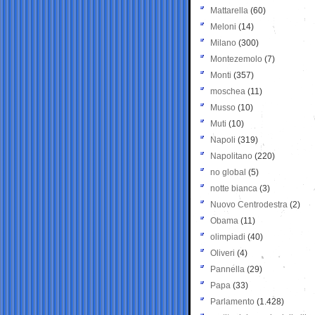
Mattarella
(60)
Meloni
(14)
Milano
(300)
Montezemolo
(7)
Monti
(357)
moschea
(11)
Musso
(10)
Muti
(10)
Napoli
(319)
Napolitano
(220)
no global
(5)
notte bianca
(3)
Nuovo Centrodestra
(2)
Obama
(11)
olimpiadi
(40)
Oliveri
(4)
Pannella
(29)
Papa
(33)
Parlamento
(1.428)