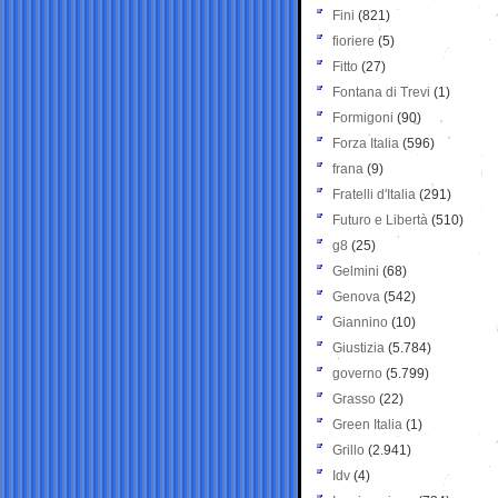
Fini
(821)
fioriere
(5)
Fitto
(27)
Fontana di Trevi
(1)
Formigoni
(90)
Forza Italia
(596)
frana
(9)
Fratelli d'Italia
(291)
Futuro e Libertà
(510)
g8
(25)
Gelmini
(68)
Genova
(542)
Giannino
(10)
Giustizia
(5.784)
governo
(5.799)
Grasso
(22)
Green Italia
(1)
Grillo
(2.941)
Idv
(4)