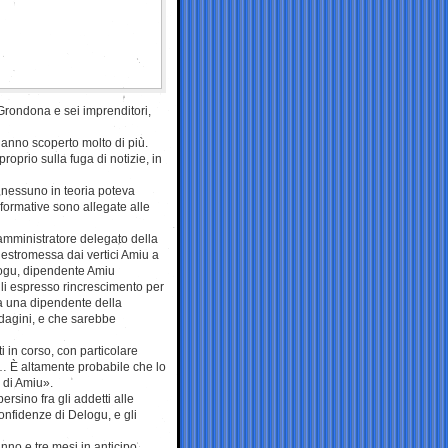
o Grondona e sei imprenditori,
hanno scoperto molto di più.
proprio sulla fuga di notizie, in
o nessuno in teoria poteva
nformative sono allegate alle
 amministratore delegato della
i estromessa dai vertici Amiu a
elogu, dipendente Amiu
li espresso rincrescimento per
da una dipendente della
dagini, e che sarebbe
in corso, con particolare
rl… È altamente probabile che lo
i di Amiu».
rsino fra gli addetti alle
confidenze di Delogu, e gli
no e tre mesi in anticipo