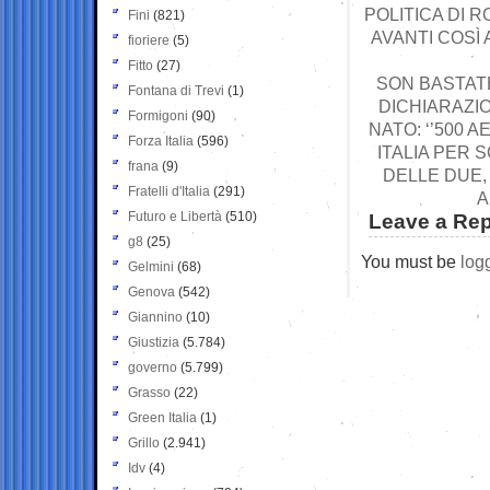
POLITICA DI 
Fini
(821)
AVANTI COSÌ
fioriere
(5)
Fitto
(27)
SON BASTATE
Fontana di Trevi
(1)
DICHIARAZI
Formigoni
(90)
NATO: ‘’500 
Forza Italia
(596)
ITALIA PER 
frana
(9)
DELLE DUE,
Fratelli d'Italia
(291)
A
Futuro e Libertà
(510)
Leave a Rep
g8
(25)
You must be
log
Gelmini
(68)
Genova
(542)
Giannino
(10)
Giustizia
(5.784)
governo
(5.799)
Grasso
(22)
Green Italia
(1)
Grillo
(2.941)
Idv
(4)