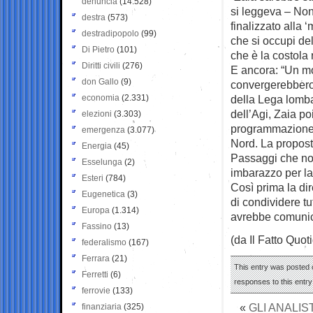
denuncia
(14.528)
si leggeva – Non
destra
(573)
finalizzato alla 
destradipopolo
(99)
che si occupi de
Di Pietro
(101)
che è la costola
Diritti civili
(276)
E ancora: “Un mo
don Gallo
(9)
convergerebbero 
economia
(2.331)
della Lega lomba
dell’Agi, Zaia po
elezioni
(3.303)
programmazione d
emergenza
(3.077)
Nord. La propost
Energia
(45)
Passaggi che non 
Esselunga
(2)
imbarazzo per la
Esteri
(784)
Così prima la dir
Eugenetica
(3)
di condividere tu
Europa
(1.314)
avrebbe comunica
Fassino
(13)
(da Il Fatto Quot
federalismo
(167)
Ferrara
(21)
This entry was posted o
Ferretti
(6)
responses to this entr
ferrovie
(133)
«
GLI ANALIS
finanziaria
(325)