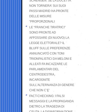
SCHENGEN. SE LA DUCETTA
NON TORNERA’ SUI SUOI
PASSI MADRID HA PRONTE
DELLE MISURE
“PROPORZIONALI
LE “FRANCHE TIRATRICI”
SONO PRONTE AD
AFFOSSARE (DI NUOVO) LA
LEGGE ELETTORALE? IL
BLUFF SULLE PREFERENZE
ANNUNCIATO CON TONI
TRIONFALISTICI DA MELONI E
ALLEATI FA INCAZZARE LE
PARLAMENTARI DEL
CENTRODESTRA,
INCAROGNITE
SULL’ALTERNANZA DI GENERE
CHE NON C’E’
FACT-CHECKING: I FALSI
MESSAGGI E LA PROPAGANDA
DIETRO LA TRAGEDIA DI
CEUTA: LA DISINFORMAZIONE