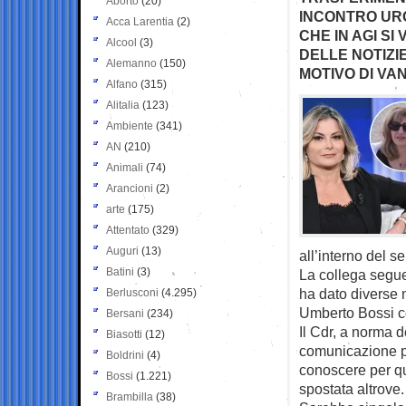
Aborto
(20)
INCONTRO URG
Acca Larentia
(2)
CHE IN AGI SI
Alcool
(3)
DELLE NOTIZI
Alemanno
(150)
MOTIVO DI VA
Alfano
(315)
Alitalia
(123)
Ambiente
(341)
AN
(210)
Animali
(74)
Arancioni
(2)
arte
(175)
Attentato
(329)
Auguri
(13)
all’interno del se
Batini
(3)
La collega segue
ha dato diverse n
Berlusconi
(4.295)
Umberto Bossi co
Bersani
(234)
Il Cdr, a norma d
Biasotti
(12)
comunicazione p
Boldrini
(4)
conoscere per qu
Bossi
(1.221)
spostata altrove.
Brambilla
(38)