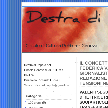
IL CONCETT
Destra di Popolo.net
FEDERICA V
Circolo Genovese di Cultura e
GIORNALIST
Politica
REDAZIONE 
Diretto da Riccardo Fucile
TENSIONI N
Scrivici: destradipopolo@gmail.com
VALENTI SEGU
Categorie
DIRETTRICE RI
SUOI ARTICOLI
100 giorni
(5)
TRASFERIMENT