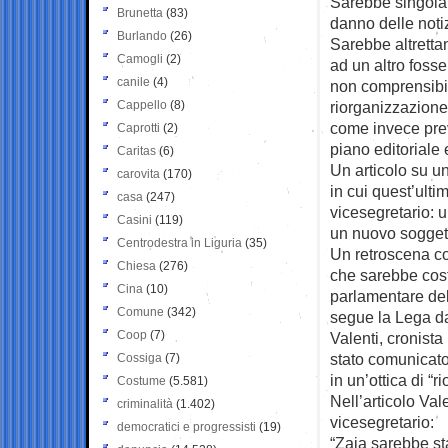
Sarebbe singolar
Brunetta
(83)
danno delle notiz
Burlando
(26)
Sarebbe altrettan
Camogli
(2)
ad un altro fosse
canile
(4)
non comprensibil
Cappello
(8)
riorganizzazione
come invece prev
Caprotti
(2)
piano editoriale
Caritas
(6)
Un articolo su un
carovita
(170)
in cui quest’ulti
casa
(247)
vicesegretario: u
Casini
(119)
un nuovo soggett
Centrodestra in Liguria
(35)
Un retroscena com
Chiesa
(276)
che sarebbe costa
Cina
(10)
parlamentare dell
Comune
(342)
segue la Lega da
Coop
(7)
Valenti, cronista
stato comunicato
Cossiga
(7)
in un’ottica di “
Costume
(5.581)
Nell’articolo Val
criminalità
(1.402)
vicesegretario:
democratici e progressisti
(19)
“Zaia sarebbe st