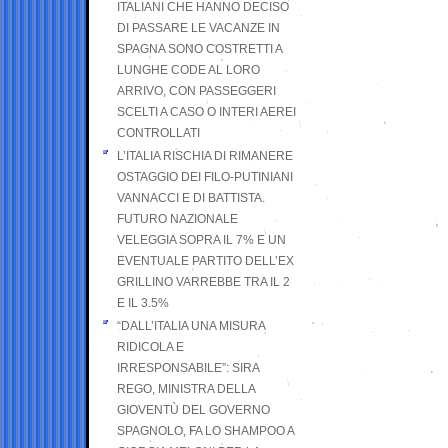
ITALIANI CHE HANNO DECISO
DI PASSARE LE VACANZE IN
SPAGNA SONO COSTRETTI A
LUNGHE CODE AL LORO
ARRIVO, CON PASSEGGERI
SCELTI A CASO O INTERI AEREI
CONTROLLATI
L’ITALIA RISCHIA DI RIMANERE
OSTAGGIO DEI FILO-PUTINIANI
VANNACCI E DI BATTISTA.
FUTURO NAZIONALE
VELEGGIA SOPRA IL 7% E UN
EVENTUALE PARTITO DELL’EX
GRILLINO VARREBBE TRA IL 2
E IL 3.5%
“DALL’ITALIA UNA MISURA
RIDICOLA E
IRRESPONSABILE”: SIRA
REGO, MINISTRA DELLA
GIOVENTÙ DEL GOVERNO
SPAGNOLO, FA LO SHAMPOO A