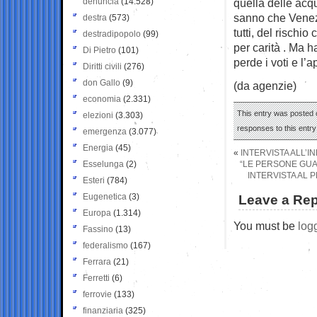
denuncia
(14.528)
quella delle acqu
sanno che Venezi
destra
(573)
tutti, del rischi
destradipopolo
(99)
per carità . Ma 
Di Pietro
(101)
perde i voti e l
Diritti civili
(276)
don Gallo
(9)
(da agenzie)
economia
(2.331)
This entry was posted o
elezioni
(3.303)
responses to this entr
emergenza
(3.077)
Energia
(45)
«
INTERVISTA ALL’I
Esselunga
(2)
“LE PERSONE GUA
INTERVISTA AL 
Esteri
(784)
Eugenetica
(3)
Leave a Rep
Europa
(1.314)
You must be
log
Fassino
(13)
federalismo
(167)
Ferrara
(21)
Ferretti
(6)
ferrovie
(133)
finanziaria
(325)