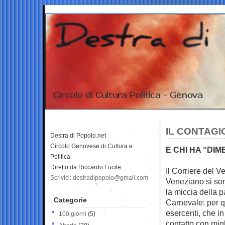
IL CONTAGI
Destra di Popolo.net
Circolo Genovese di Cultura e
E CHI HA “DI
Politica
Diretto da Riccardo Fucile
Il Corriere del V
Scrivici: destradipopolo@gmail.com
Veneziano si son
la miccia della 
Categorie
Carnevale: per q
esercenti, che in 
100 giorni
(5)
contatto con migl