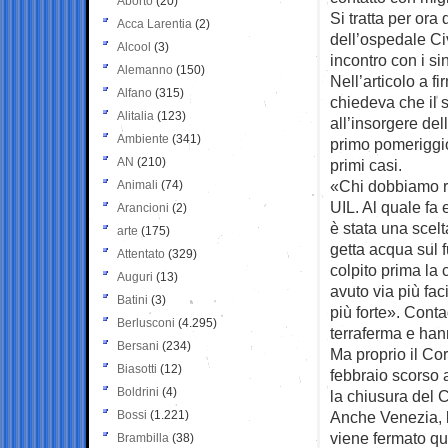
Aborto
(20)
Si tratta per ora 
Acca Larentia
(2)
dell’ospedale Ci
Alcool
(3)
incontro con i si
Alemanno
(150)
Nell’articolo a f
Alfano
(315)
chiedeva che il 
Alitalia
(123)
all’insorgere del
Ambiente
(341)
primo pomeriggio
AN
(210)
primi casi.
«Chi dobbiamo r
Animali
(74)
UIL. Al quale fa
Arancioni
(2)
è stata una scelt
arte
(175)
getta acqua sul 
Attentato
(329)
colpito prima la 
Auguri
(13)
avuto via più fa
Batini
(3)
più forte». Conta
Berlusconi
(4.295)
terraferma e han
Bersani
(234)
Ma proprio il Cor
Biasotti
(12)
febbraio scorso a
Boldrini
(4)
la chiusura del 
Bossi
(1.221)
Anche Venezia, l
viene fermato qu
Brambilla
(38)