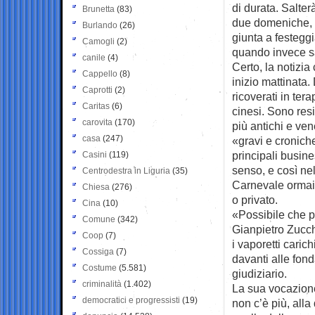
di durata. Salte
Brunetta
(83)
due domeniche, e
Burlando
(26)
giunta a festeggi
Camogli
(2)
quando invece sab
canile
(4)
Certo, la notizia
Cappello
(8)
inizio mattinata.
Caprotti
(2)
ricoverati in ter
Caritas
(6)
cinesi. Sono resi
carovita
(170)
più antichi e ven
casa
(247)
«gravi e cronich
principali busin
Casini
(119)
senso, e così nel
Centrodestra in Liguria
(35)
Carnevale ormai
Chiesa
(276)
o privato.
Cina
(10)
«Possibile che p
Comune
(342)
Gianpietro Zucch
Coop
(7)
i vaporetti carich
Cossiga
(7)
davanti alle fond
Costume
(5.581)
giudiziario.
criminalità
(1.402)
La sua vocazione
democratici e progressisti
(19)
non c’è più, alla 