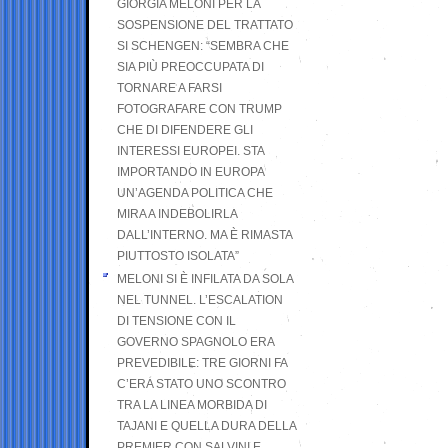
GIORGIA MELONI PER LA
SOSPENSIONE DEL TRATTATO
SI SCHENGEN: “SEMBRA CHE
SIA PIÙ PREOCCUPATA DI
TORNARE A FARSI
FOTOGRAFARE CON TRUMP
CHE DI DIFENDERE GLI
INTERESSI EUROPEI. STA
IMPORTANDO IN EUROPA
UN’AGENDA POLITICA CHE
MIRA A INDEBOLIRLA
DALL’INTERNO. MA È RIMASTA
PIUTTOSTO ISOLATA”
MELONI SI È INFILATA DA SOLA
NEL TUNNEL. L’ESCALATION
DI TENSIONE CON IL
GOVERNO SPAGNOLO ERA
PREVEDIBILE: TRE GIORNI FA
C’ERA STATO UNO SCONTRO
TRA LA LINEA MORBIDA DI
TAJANI E QUELLA DURA DELLA
PREMIER CON SALVINI E