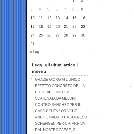
1
2
3
4
5
6
7
8
9
10
11
12
13
14
15
16
17
18
19
20
21
22
23
24
25
26
27
28
29
30
31
« Lug
Leggi gli ultimi articoli
inseriti
GRAZIE GIORGIA! L’UNICO
EFFETTO CONCRETO DELLA
CRISI DIPLOMATICA
SCATENATA DA MELONI
CONTRO SANCHEZ PER IL
CASO CEUTA? ORA CHE
ANCHE MADRID HA SOSPESO
SCHENGEN PER CHI ARRIVA
DAL NOSTRO PAESE, GLI