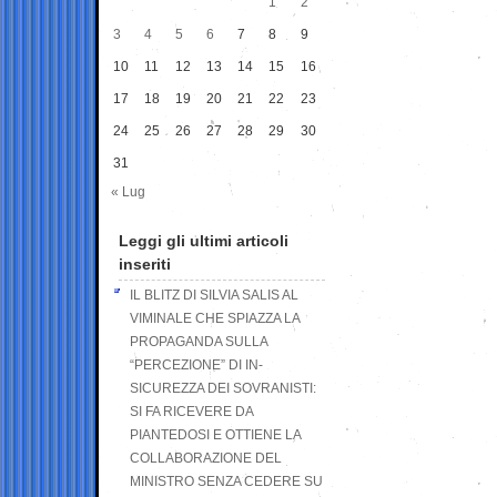
1
2
3
4
5
6
7
8
9
10
11
12
13
14
15
16
17
18
19
20
21
22
23
24
25
26
27
28
29
30
31
« Lug
Leggi gli ultimi articoli
inseriti
IL BLITZ DI SILVIA SALIS AL
VIMINALE CHE SPIAZZA LA
PROPAGANDA SULLA
“PERCEZIONE” DI IN-
SICUREZZA DEI SOVRANISTI:
SI FA RICEVERE DA
PIANTEDOSI E OTTIENE LA
COLLABORAZIONE DEL
MINISTRO SENZA CEDERE SU