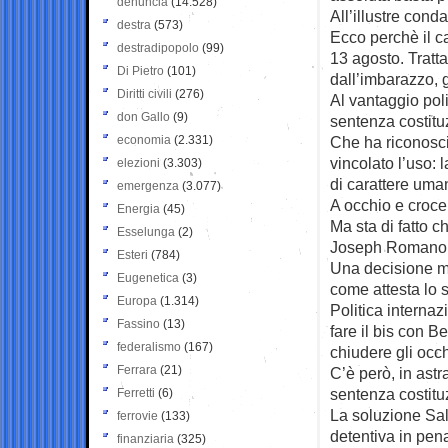
denuncia
(14.528)
All’illustre cond
destra
(573)
Ecco perchè il ca
destradipopolo
(99)
13 agosto. Tratta
Di Pietro
(101)
dall’imbarazzo, 
Diritti civili
(276)
Al vantaggio pol
don Gallo
(9)
sentenza costitu
economia
(2.331)
Che ha riconosci
vincolato l’uso:
elezioni
(3.303)
di carattere uman
emergenza
(3.077)
A occhio e croce,
Energia
(45)
Ma sta di fatto 
Esselunga
(2)
Joseph Romano, 
Esteri
(784)
Una decisione mo
Eugenetica
(3)
come attesta lo 
Europa
(1.314)
Politica internaz
Fassino
(13)
fare il bis con B
federalismo
(167)
chiudere gli occh
Ferrara
(21)
C’è però, in astr
sentenza costitu
Ferretti
(6)
La soluzione Sal
ferrovie
(133)
detentiva in pen
finanziaria
(325)