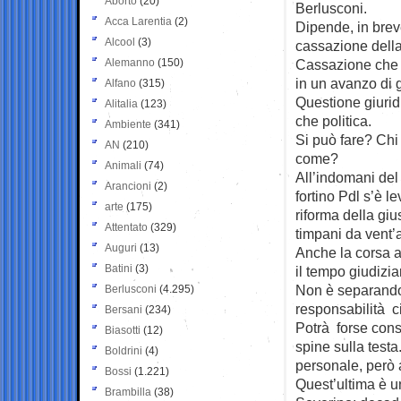
Aborto
(20)
Berlusconi.
Acca Larentia
(2)
Dipende, in brev
Alcool
(3)
cassazione della
Alemanno
(150)
Cassazione che 
in un avanzo di 
Alfano
(315)
Questione giurid
Alitalia
(123)
che politica.
Ambiente
(341)
Si può fare? Chi
AN
(210)
come?
Animali
(74)
All’indomani del 
Arancioni
(2)
fortino Pdl s’è l
arte
(175)
riforma della giu
Attentato
(329)
timpani da vent’
Auguri
(13)
Anche la corsa a
Batini
(3)
il tempo giudizi
Non è separando 
Berlusconi
(4.295)
responsabilità ci
Bersani
(234)
Potrà forse con
Biasotti
(12)
spine sulla testa
Boldrini
(4)
personale, però a
Bossi
(1.221)
Quest’ultima è un
Brambilla
(38)