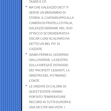
TASER E CP
MA CHE GALEAZZO DICI? TI
SERVE UN BIGNAMINO DI
STORIA. IL CAPOGRUPPO ALLA
CAMERA DI FRATELLI D’ITALIA,
GALEAZZO BIGNAMI, NEL SUO
ATTACCO SCONSIDERATO A
OSCAR LUIGI SCALFARO HA
DETTO UN BEL PO’ DI
CAZZATE
SIAMO FERMI AL GOVERNO
GIALLOVERDE: LA DESTRA
SULLA DIFESA È OSTAGGIO
DEI “PACIFISTI” LEGHISTI, LA
SINISTRA DEL PUTINIANO
CONTE
LE ONDATE DI CALORE DI
QUEST’ESTATE HANNO
PORTATO TEMPERATURE
RECORD IN TUTTA EUROPA E
UNA SICCITA’ MAI VISTA. I