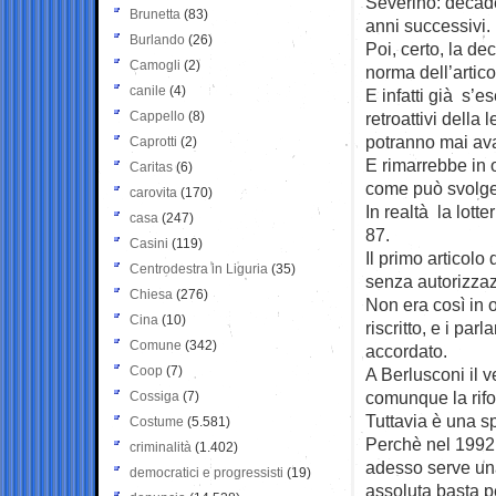
Severino: decade
Brunetta
(83)
anni successivi.
Burlando
(26)
Poi, certo, la d
Camogli
(2)
norma dell’artico
canile
(4)
E infatti già s’e
Cappello
(8)
retroattivi della 
potranno mai ava
Caprotti
(2)
E rimarrebbe in o
Caritas
(6)
come può svolger
carovita
(170)
In realtà la lott
casa
(247)
87.
Casini
(119)
Il primo articolo
Centrodestra in Liguria
(35)
senza autorizza
Chiesa
(276)
Non era così in o
Cina
(10)
riscritto, e i pa
Comune
(342)
accordato.
Coop
(7)
A Berlusconi il 
comunque la rifo
Cossiga
(7)
Tuttavia è una sp
Costume
(5.581)
Perchè nel 1992 
criminalità
(1.402)
adesso serve un
democratici e progressisti
(19)
assoluta basta p