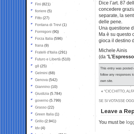
Dice l’art. 87 de
Fini
(821)
concedere grazia
fioriere
(5)
separate, la sen
Fitto
(27)
delle pene.
Fontana di Trevi
(1)
Una questione di 
Formigoni
(90)
Ma è su questo cr
Forza Italia
(596)
gioca il destino d
frana
(9)
Michele Ainis
Fratelli d'Italia
(291)
(da “
L’Espresso
Futuro e Libertà
(510)
g8
(25)
This entry was posted o
Gelmini
(68)
follow any responses to
Genova
(542)
own site.
Giannino
(10)
«
“CICCHITTO, AL
Giustizia
(5.784)
governo
(5.799)
SE SI VOTASSE OGG
Grasso
(22)
Leave a Rep
Green Italia
(1)
Grillo
(2.941)
You must be
log
Idv
(4)