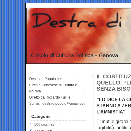
IL COSTITUZ
Destra di Popolo.net
QUELLO: “L
Circolo Genovese di Cultura e
SENZA BISO
Politica
Diretto da Riccardo Fucile
“LO DICE LA 
Scrivici: destradipopolo@gmail.com
STANNO A ZER
L’AMNISTIA
”
Categorie
E’ inutile girarc
100 giorni
(5)
‘agibilità politica