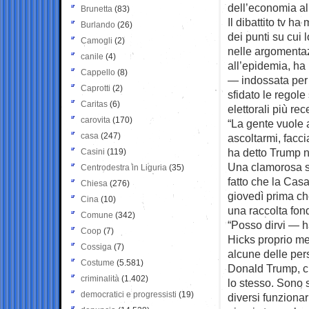
dell’economia al
Brunetta
(83)
Il dibattito tv 
Burlando
(26)
dei punti su cui
Camogli
(2)
nelle argomentaz
canile
(4)
all’epidemia, ha
Cappello
(8)
— indossata per 
Caprotti
(2)
sfidato le regol
Caritas
(6)
elettorali più rec
carovita
(170)
“La gente vuole 
casa
(247)
ascoltarmi, facc
ha detto Trump ne
Casini
(119)
Una clamorosa so
Centrodestra in Liguria
(35)
fatto che la Cas
Chiesa
(276)
giovedì prima che
Cina
(10)
una raccolta fon
Comune
(342)
“Posso dirvi — h
Coop
(7)
Hicks proprio me
Cossiga
(7)
alcune delle per
Costume
(5.581)
Donald Trump, che
criminalità
(1.402)
lo stesso. Sono s
democratici e progressisti
(19)
diversi funziona