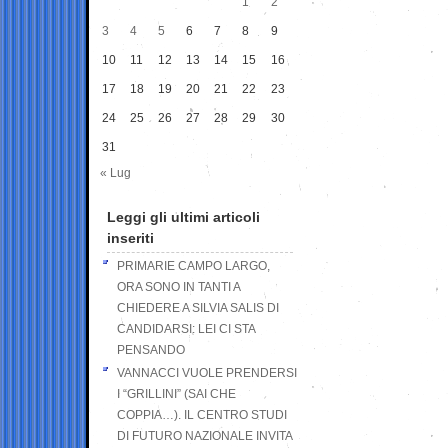
1
2
3
4
5
6
7
8
9
10
11
12
13
14
15
16
17
18
19
20
21
22
23
24
25
26
27
28
29
30
31
« Lug
Leggi gli ultimi articoli
inseriti
PRIMARIE CAMPO LARGO,
ORA SONO IN TANTI A
CHIEDERE A SILVIA SALIS DI
CANDIDARSI: LEI CI STA
PENSANDO
VANNACCI VUOLE PRENDERSI
I “GRILLINI” (SAI CHE
COPPIA…). IL CENTRO STUDI
DI FUTURO NAZIONALE INVITA