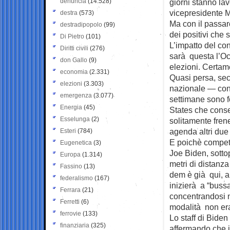
denuncia
(14.528)
giorni stanno lav
vicepresidente M
destra
(573)
Ma con il passare
destradipopolo
(99)
dei positivi che s
Di Pietro
(101)
L’impatto del con
Diritti civili
(276)
sarà questa l’Oc
don Gallo
(9)
elezioni. Certam
economia
(2.331)
Quasi persa, seco
elezioni
(3.303)
nazionale — con 
emergenza
(3.077)
settimane sono f
Energia
(45)
States che cons
Esselunga
(2)
solitamente frene
agenda altri due d
Esteri
(784)
E poichè competi
Eugenetica
(3)
Joe Biden, sott
Europa
(1.314)
metri di distanza
Fassino
(13)
dem è già qui, a
federalismo
(167)
inizierà a “bussa
Ferrara
(21)
concentrandosi n
Ferretti
(6)
modalità non er
ferrovie
(133)
Lo staff di Biden 
finanziaria
(325)
affermando che i