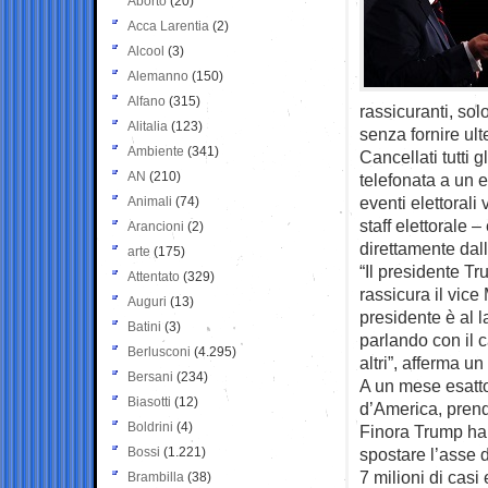
Aborto
(20)
Acca Larentia
(2)
Alcool
(3)
Alemanno
(150)
Alfano
(315)
rassicuranti, sol
Alitalia
(123)
senza fornire ult
Ambiente
(341)
Cancellati tutti 
AN
(210)
telefonata a un e
eventi elettorali
Animali
(74)
staff elettorale 
Arancioni
(2)
direttamente dal
arte
(175)
“Il presidente T
Attentato
(329)
rassicura il vice
Auguri
(13)
presidente è al l
Batini
(3)
parlando con il 
Berlusconi
(4.295)
altri”, afferma u
Bersani
(234)
A un mese esatto 
Biasotti
(12)
d’America, prend
Boldrini
(4)
Finora Trump ha f
Bossi
(1.221)
spostare l’asse d
7 milioni di casi 
Brambilla
(38)