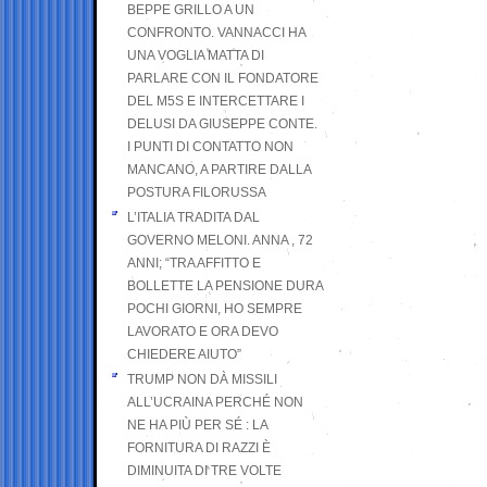
BEPPE GRILLO A UN
CONFRONTO. VANNACCI HA
UNA VOGLIA MATTA DI
PARLARE CON IL FONDATORE
DEL M5S E INTERCETTARE I
DELUSI DA GIUSEPPE CONTE.
I PUNTI DI CONTATTO NON
MANCANO, A PARTIRE DALLA
POSTURA FILORUSSA
L’ITALIA TRADITA DAL
GOVERNO MELONI. ANNA , 72
ANNI; “TRA AFFITTO E
BOLLETTE LA PENSIONE DURA
POCHI GIORNI, HO SEMPRE
LAVORATO E ORA DEVO
CHIEDERE AIUTO”
TRUMP NON DÀ MISSILI
ALL’UCRAINA PERCHÉ NON
NE HA PIÙ PER SÉ : LA
FORNITURA DI RAZZI È
DIMINUITA DI TRE VOLTE