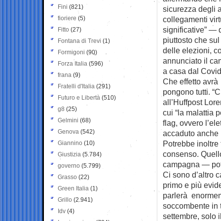
Fini
(821)
sicurezza degli a
fioriere
(5)
collegamenti vir
significative” — 
Fitto
(27)
piuttosto che su
Fontana di Trevi
(1)
delle elezioni, c
Formigoni
(90)
annunciato il cam
Forza Italia
(596)
a casa dal Covid
frana
(9)
Che effetto avrà 
Fratelli d'Italia
(291)
pongono tutti. “
Futuro e Libertà
(510)
all’Huffpost Lor
g8
(25)
cui “la malattia 
Gelmini
(68)
flag, ovvero l’el
Genova
(542)
accaduto anche p
Potrebbe inoltre 
Giannino
(10)
consenso. Quello 
Giustizia
(5.784)
campagna — potr
governo
(5.799)
Ci sono d’altro ca
Grasso
(22)
primo e più evide
Green Italia
(1)
parlerà enormeme
Grillo
(2.941)
soccombente in t
Idv
(4)
settembre, solo 