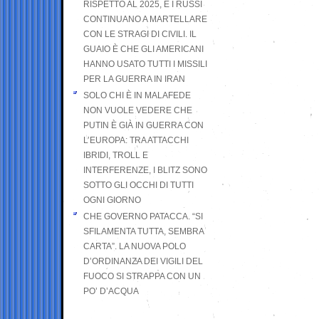
RISPETTO AL 2025, E I RUSSI
CONTINUANO A MARTELLARE
CON LE STRAGI DI CIVILI. IL
GUAIO È CHE GLI AMERICANI
HANNO USATO TUTTI I MISSILI
PER LA GUERRA IN IRAN
SOLO CHI È IN MALAFEDE
NON VUOLE VEDERE CHE
PUTIN È GIÀ IN GUERRA CON
L’EUROPA: TRA ATTACCHI
IBRIDI, TROLL E
INTERFERENZE, I BLITZ SONO
SOTTO GLI OCCHI DI TUTTI
OGNI GIORNO
CHE GOVERNO PATACCA. “SI
SFILAMENTA TUTTA, SEMBRA
CARTA”. LA NUOVA POLO
D’ORDINANZA DEI VIGILI DEL
FUOCO SI STRAPPA CON UN
PO’ D’ACQUA