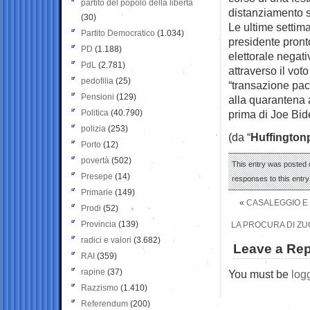
partito del popolo della libertà
distanziamento s
(30)
Le ultime setti
Partito Democratico
(1.034)
presidente pront
PD
(1.188)
elettorale negati
PdL
(2.781)
attraverso il vot
pedofilia
(25)
“transazione paci
Pensioni
(129)
alla quarantena 
Politica
(40.790)
prima di Joe Bide
polizia
(253)
(da “
Huffington
Porto
(12)
povertà
(502)
This entry was posted o
Presepe
(14)
responses to this entr
Primarie
(149)
«
CASALEGGIO E 
Prodi
(52)
Provincia
(139)
LA PROCURA DI ZU
radici e valori
(3.682)
Leave a Rep
RAI
(359)
rapine
(37)
You must be
log
Razzismo
(1.410)
Referendum
(200)