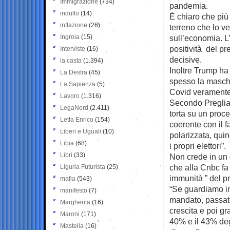
Immigrazione
(734)
pandemia.
indulto
(14)
È chiaro che più 
inflazione
(26)
terreno che lo v
Ingroia
(15)
sull’economia. L
positività del p
Interviste
(16)
decisive.
la casta
(1.394)
Inoltre Trump ha
La Destra
(45)
spesso la masche
La Sapienza
(5)
Covid veramente 
Lavoro
(1.316)
Secondo Preglias
LegaNord
(2.411)
torta su un proce
Letta Enrico
(154)
coerente con il f
Liberi e Uguali
(10)
polarizzata, quin
Libia
(68)
i propri elettori”.
Libri
(33)
Non crede in un 
che alla Cnbc fa 
Liguria Futurista
(25)
immunità ” del p
mafia
(543)
“Se guardiamo ind
manifesto
(7)
mandato, passato
Margherita
(16)
crescita e poi gr
Maroni
(171)
40% e il 43% deg
Mastella
(16)