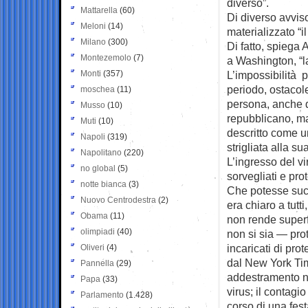
diverso”.
Mattarella
(60)
Di diverso avviso
Meloni
(14)
materializzato “i
Milano
(300)
Di fatto, spiega 
Montezemolo
(7)
a Washington, “
Monti
(357)
L’impossibilità 
periodo, ostacol
moschea
(11)
persona, anche d
Musso
(10)
repubblicano, ma
Muti
(10)
descritto come u
Napoli
(319)
strigliata alla s
Napolitano
(220)
L’ingresso del v
no global
(5)
sorvegliati e pro
notte bianca
(3)
Che potesse suc
Nuovo Centrodestra
(2)
era chiaro a tutt
Obama
(11)
non rende superf
olimpiadi
(40)
non si sia — prot
incaricati di pr
Oliveri
(4)
dal New York Tim
Pannella
(29)
addestramento ne
Papa
(33)
virus; il contag
Parlamento
(1.428)
corso di una fest