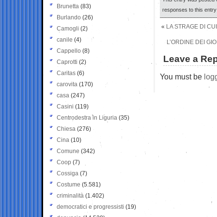
Brunetta
(83)
responses to this entr
Burlando
(26)
«
LA STRAGE DI CU
Camogli
(2)
canile
(4)
L’ORDINE DEI GI
Cappello
(8)
Leave a Rep
Caprotti
(2)
Caritas
(6)
You must be
log
carovita
(170)
casa
(247)
Casini
(119)
Centrodestra in Liguria
(35)
Chiesa
(276)
Cina
(10)
Comune
(342)
Coop
(7)
Cossiga
(7)
Costume
(5.581)
criminalità
(1.402)
democratici e progressisti
(19)