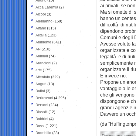
Aborto
(20)
ai privati, se non
Acca Larentia
(2)
Ma si omette di s
Alcool
(3)
hanno un centes
Alemanno
(150)
difficoltà di riut
Alfano
(315)
dipendono propri
Alitalia
(123)
Comuni e degli En
Ambiente
(341)
Avesse voluto fa
AN
(210)
organizzata e con
legalità e di riut
Animali
(74)
semplicemente me
Arancioni
(2)
organizzare il riu
arte
(175)
E invece no.
Attentato
(329)
Propone un enorme
Auguri
(13)
vantaggio alle or
Batini
(3)
che gli vengono c
Berlusconi
(4.295)
dispongono e che
Bersani
(234)
grandi agenzie i
Biasotti
(12)
Davvero un occhi
Boldrini
(4)
(da “Huffingtonpo
Bossi
(1.221)
Brambilla
(38)
This entry was posted 