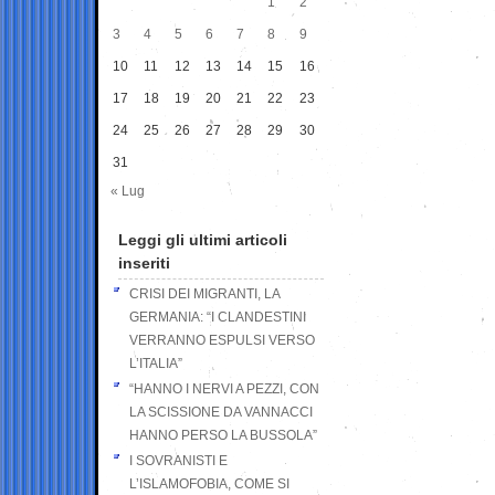
1
2
3
4
5
6
7
8
9
10
11
12
13
14
15
16
17
18
19
20
21
22
23
24
25
26
27
28
29
30
31
« Lug
Leggi gli ultimi articoli
inseriti
CRISI DEI MIGRANTI, LA
GERMANIA: “I CLANDESTINI
VERRANNO ESPULSI VERSO
L’ITALIA”
“HANNO I NERVI A PEZZI, CON
LA SCISSIONE DA VANNACCI
HANNO PERSO LA BUSSOLA”
I SOVRANISTI E
L’ISLAMOFOBIA, COME SI