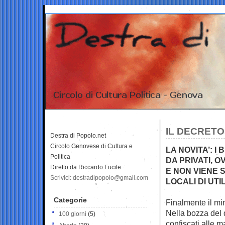
IL DECRETO
Destra di Popolo.net
Circolo Genovese di Cultura e
LA NOVITA’: 
Politica
DA PRIVATI,
Diretto da Riccardo Fucile
E NON VIENE 
Scrivici: destradipopolo@gmail.com
LOCALI DI UTI
Categorie
Finalmente il mi
Nella bozza del 
100 giorni
(5)
confiscati alle 