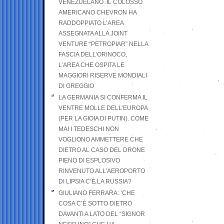
VENEZUELANO .IL COLOSSO
AMERICANO CHEVRON HA
RADDOPPIATO L’AREA
ASSEGNATA ALLA JOINT
VENTURE “PETROPIAR” NELLA
FASCIA DELL’ORINOCO,
L’AREA CHE OSPITA LE
MAGGIORI RISERVE MONDIALI
DI GREGGIO
LA GERMANIA SI CONFERMA IL
VENTRE MOLLE DELL’EUROPA
(PER LA GIOIA DI PUTIN). COME
MAI I TEDESCHI NON
VOGLIONO AMMETTERE CHE
DIETRO AL CASO DEL DRONE
PIENO DI ESPLOSIVO
RINVENUTO ALL’AEROPORTO
DI LIPSIA C’È LA RUSSIA?
GIULIANO FERRARA: ’CHE
COSA C’È SOTTO DIETRO
DAVANTI A LATO DEL “SIGNOR