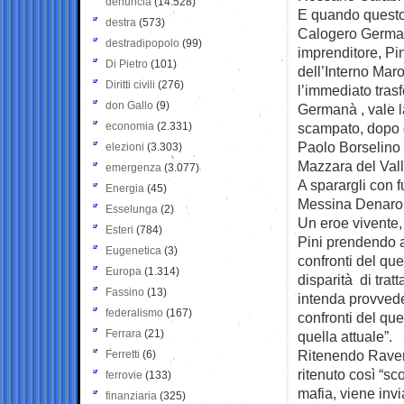
denuncia
(14.528)
E quando questo 
destra
(573)
Calogero Germanà
destradipopolo
(99)
imprenditore, Pi
Di Pietro
(101)
dell’Interno Mar
Diritti civili
(276)
l’immediato tras
don Gallo
(9)
Germanà , vale l
economia
(2.331)
scampato, dopo d
Paolo Borselino d
elezioni
(3.303)
Mazzara del Vall
emergenza
(3.077)
A sparargli con f
Energia
(45)
Messina Denaro,
Esselunga
(2)
Un eroe vivente,
Esteri
(784)
Pini prendendo a
Eugenetica
(3)
confronti del que
Europa
(1.314)
disparità di trat
Fassino
(13)
intenda provved
federalismo
(167)
confronti del qu
Ferrara
(21)
quella attuale”.
Ritenendo Ravenn
Ferretti
(6)
ritenuto così “s
ferrovie
(133)
mafia, viene invi
finanziaria
(325)