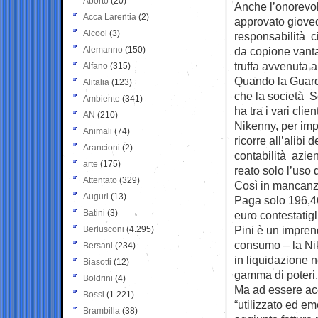
Aborto
(20)
Anche l’onorevol
Acca Larentia
(2)
approvato giove
Alcool
(3)
responsabilità c
Alemanno
(150)
da copione vanta
truffa avvenuta a
Alfano
(315)
Quando la Guard
Alitalia
(123)
che la società Sc
Ambiente
(341)
ha tra i vari clie
AN
(210)
Nikenny, per impe
Animali
(74)
ricorre all’alibi d
Arancioni
(2)
contabilità azie
arte
(175)
reato solo l’uso d
Attentato
(329)
Così in mancanza
Auguri
(13)
Paga solo 196,46
Batini
(3)
euro contestatigl
Pini è un imprend
Berlusconi
(4.295)
consumo – la Ni
Bersani
(234)
in liquidazione n
Biasotti
(12)
gamma di poteri.
Boldrini
(4)
Ma ad essere acc
Bossi
(1.221)
“utilizzato ed em
Brambilla
(38)