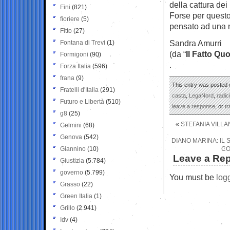
della cattura dei l
Fini
(821)
Forse per questo
fioriere
(5)
pensato ad una 
Fitto
(27)
Sandra Amurri
Fontana di Trevi
(1)
(da “
Il Fatto Qu
Formigoni
(90)
.
Forza Italia
(596)
frana
(9)
This entry was posted o
Fratelli d'Italia
(291)
casta
,
LegaNord
,
radici
Futuro e Libertà
(510)
leave a response
, or
t
g8
(25)
«
STEFANIA VILLA
Gelmini
(68)
Genova
(542)
DIANO MARINA: IL
Giannino
(10)
CO
Leave a Rep
Giustizia
(5.784)
governo
(5.799)
You must be
log
Grasso
(22)
Green Italia
(1)
Grillo
(2.941)
Idv
(4)