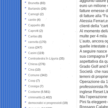
aggiunto fatture
Brunetta
(83)
euro un milione 
Burlando
(26)
fatture emesse d
Camogli
(2)
di fatture alla “
canile
(4)
Alessia Ferrari,e
Cappello
(8)
clienti della “cart
Al momento dell
Caprotti
(2)
multe per 4 mila 
Caritas
(6)
L’auto, ancora o
carovita
(170)
quelle intestate a
casa
(247)
A seguire nasce l
Casini
(119)
sua compagna Pao
Centrodestra in Liguria
(35)
aspettativa da q
Chiesa
(276)
Grado Golf and R
Cina
(10)
Società che nasc
Comune
(342)
terreni di propr
Coop
(7)
Operazione da 150
professionista R
Cossiga
(7)
inglese Reset Lt
Costume
(5.581)
Ma l’operazione s
criminalità
(1.402)
Pini fa eleggere
democratici e progressisti
(19)
Rossano Calabro 