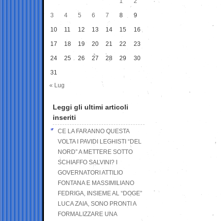
1
2
3
4
5
6
7
8
9
10
11
12
13
14
15
16
17
18
19
20
21
22
23
24
25
26
27
28
29
30
31
« Lug
Leggi gli ultimi articoli
inseriti
CE LA FARANNO QUESTA
VOLTA I PAVIDI LEGHISTI “DEL
NORD” A METTERE SOTTO
SCHIAFFO SALVINI? I
GOVERNATORI ATTILIO
FONTANA E MASSIMILIANO
FEDRIGA, INSIEME AL “DOGE”
LUCA ZAIA, SONO PRONTI A
FORMALIZZARE UNA