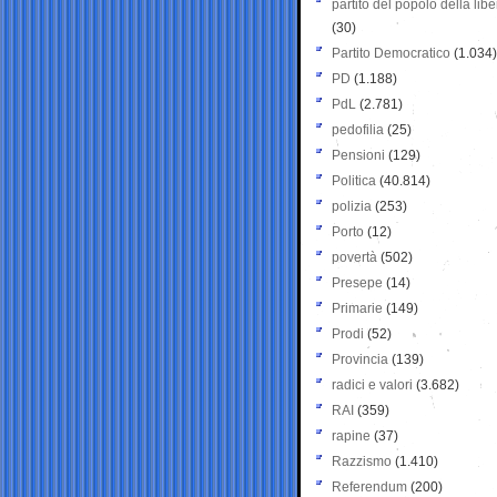
partito del popolo della libe
(30)
Partito Democratico
(1.034)
PD
(1.188)
PdL
(2.781)
pedofilia
(25)
Pensioni
(129)
Politica
(40.814)
polizia
(253)
Porto
(12)
povertà
(502)
Presepe
(14)
Primarie
(149)
Prodi
(52)
Provincia
(139)
radici e valori
(3.682)
RAI
(359)
rapine
(37)
Razzismo
(1.410)
Referendum
(200)