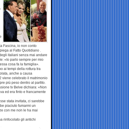
e
e
rta Fascina, io non conto
piega al Fatto Quotidiano .
degli italiani senza mai andare
de: «Io parlo sempre per mio
ssa cosa fa la famiglia».
 ai tempi della rottura tra
solata, anche a causa
2 viene celebrato il matrimonio
re più peso dentro al partito.
ssione tv Belve dichiara: «Non
va ed era finto e francamente
se stata invitata, ci sarebbe
bbe piaciuto fumarmi un
zze con me non le ha mai
a rinfocolato gli antichi