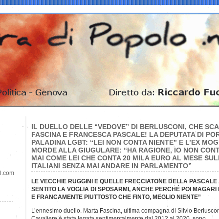
IL DUELLO DELLE “VEDOVE” DI BERLUSCONI, CHE SC
FASCINA E FRANCESCA PASCALE! LA DEPUTATA DI POR
PALADINA LGBT: “LEI NON CONTA NIENTE” E L’EX MOG
MORDE ALLA GIUGULARE: “HA RAGIONE, IO NON CON
MAI COME LEI CHE CONTA 20 MILA EURO AL MESE SUL
ITALIANI SENZA MAI ANDARE IN PARLAMENTO”
il.com
LE VECCHIE RUGGINI E QUELLE FRECCIATONE DELLA PASCALE 
SENTITO LA VOGLIA DI SPOSARMI, ANCHE PERCHÉ POI MAGARI 
E FRANCAMENTE PIUTTOSTO CHE FINTO, MEGLIO NIENTE”
L’ennesimo duello. Marta Fascina, ultima compagna di Silvio Berlusco
Cavaliere è stata legata sentimentalmente dal 2012 al 2020, sono