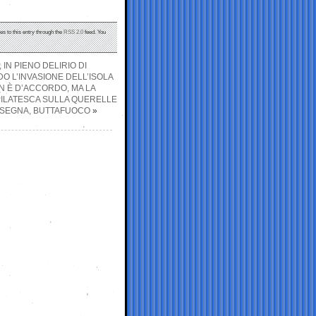
es to this entry through the
RSS 2.0
feed. You
IN PIENO DELIRIO DI
O L’INVASIONE DELL’ISOLA
N È D’ACCORDO, MA LA
PILATESCA SULLA QUERELLE
ASSEGNA, BUTTAFUOCO
»