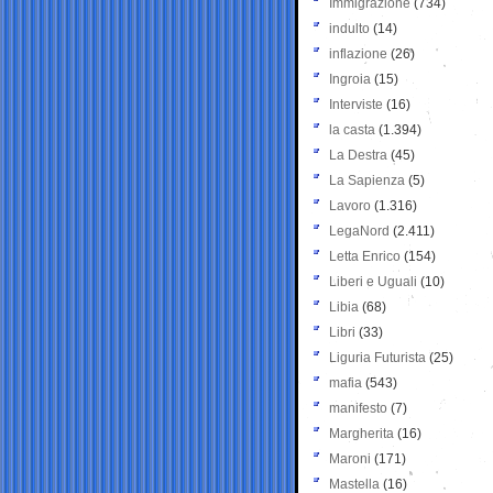
Immigrazione
(734)
indulto
(14)
inflazione
(26)
Ingroia
(15)
Interviste
(16)
la casta
(1.394)
La Destra
(45)
La Sapienza
(5)
Lavoro
(1.316)
LegaNord
(2.411)
Letta Enrico
(154)
Liberi e Uguali
(10)
Libia
(68)
Libri
(33)
Liguria Futurista
(25)
mafia
(543)
manifesto
(7)
Margherita
(16)
Maroni
(171)
Mastella
(16)