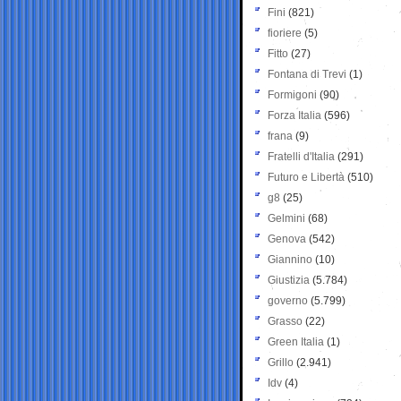
Fini
(821)
fioriere
(5)
Fitto
(27)
Fontana di Trevi
(1)
Formigoni
(90)
Forza Italia
(596)
frana
(9)
Fratelli d'Italia
(291)
Futuro e Libertà
(510)
g8
(25)
Gelmini
(68)
Genova
(542)
Giannino
(10)
Giustizia
(5.784)
governo
(5.799)
Grasso
(22)
Green Italia
(1)
Grillo
(2.941)
Idv
(4)