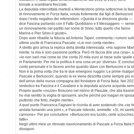
tornate a scambiarsi frecciate.
La deputata intercettata martedì a Montecitorio prima sottoscrive la fas
di rinnovamento in Forza Italia, voluta fortemente dai figli di Berlusconi
dopo l’esito negativo del referendum: «Questa è la direzione giusta —
dice Fascina parlando con Il Fatto Quotidiano e Il Messaggero — serve
un rinnovamento nel partito nel nome di Silvio, tutto quello che fanno
Marina e Pier Silvio è giusto».
Dopo aver ribadito la fiducia ad Antonio Tajani, commenta i rumors sull
ultime uscite di Francesca Pascale: «Lei non conta niente».
A stretto giro arriva la replica della diretta interessata: «Ha ragione Ma
niente: la mia è solo passione politica. Però mi faccia dire una cosa», s
«Io non sarò mai come lei che conta 20 mila euro al mese sulle spalle 
in Parlamento. Per me la politica è una cosa un po’ diversa». E conclu
conto personale e lo facevo anche quando stavo con Berlusconi e la ste
Non è la prima volta che tra le due emergono ruggini. Le prime risalgono
Pascale e Berlusconi, quando la ex viene descritta come sempre più i
dell’arrivo della nuova compagna del fondatore di Forza Italia. Nel 202
simbolico tra Fascina e il Cavaliere e la deputata azzurra acquista semp
Proprio quelle «nozze» finiscono nel mirino di Pascale, che alla trasmi
ho mai sentito la voglia di sposarmi, anche perché poi magari mi sposa
piuttosto che finto, meglio niente».
A quel punto Francesca Fagnani le ricorda di aver sostenuto che «se fos
andata fumando una joint », e Pascale ridendo, ammette: «Sì, mi sare
cannone». Per poi concludere: «Berlusconi era lucido, certe sciocche
fatte».
Negli ultimi mesi un ritrovato riavvicinamento di Pascale a Forza Italia h
dissapori.