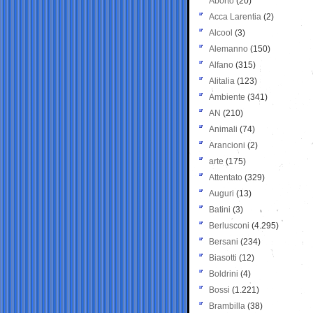
Aborto
(20)
Acca Larentia
(2)
Alcool
(3)
Alemanno
(150)
Alfano
(315)
Alitalia
(123)
Ambiente
(341)
AN
(210)
Animali
(74)
Arancioni
(2)
arte
(175)
Attentato
(329)
Auguri
(13)
Batini
(3)
Berlusconi
(4.295)
Bersani
(234)
Biasotti
(12)
Boldrini
(4)
Bossi
(1.221)
Brambilla
(38)