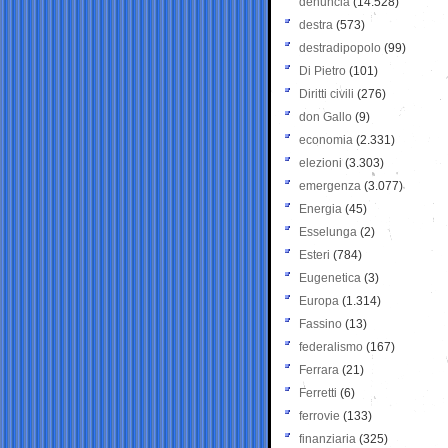
denuncia
(14.528)
destra
(573)
destradipopolo
(99)
Di Pietro
(101)
Diritti civili
(276)
don Gallo
(9)
economia
(2.331)
elezioni
(3.303)
emergenza
(3.077)
Energia
(45)
Esselunga
(2)
Esteri
(784)
Eugenetica
(3)
Europa
(1.314)
Fassino
(13)
federalismo
(167)
Ferrara
(21)
Ferretti
(6)
ferrovie
(133)
finanziaria
(325)