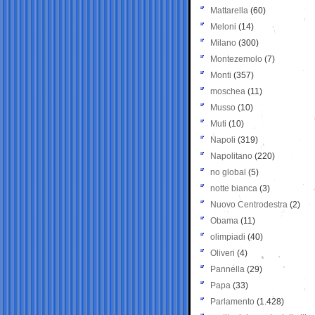
Mattarella
(60)
Meloni
(14)
Milano
(300)
Montezemolo
(7)
Monti
(357)
moschea
(11)
Musso
(10)
Muti
(10)
Napoli
(319)
Napolitano
(220)
no global
(5)
notte bianca
(3)
Nuovo Centrodestra
(2)
Obama
(11)
olimpiadi
(40)
Oliveri
(4)
Pannella
(29)
Papa
(33)
Parlamento
(1.428)