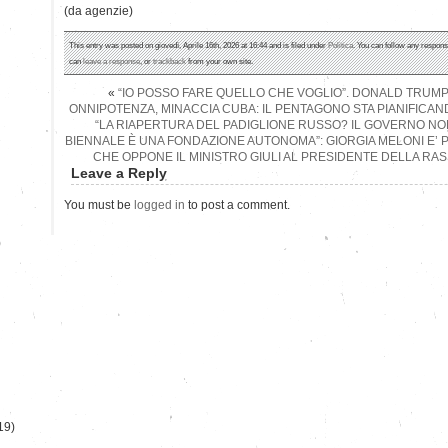
(da agenzie)
This entry was posted on giovedì, Aprile 16th, 2026 at 16:44 and is filed under
Politica
. You can follow any respons
can
leave a response
, or
trackback
from your own site.
«
“IO POSSO FARE QUELLO CHE VOGLIO”. DONALD TRUMP, 
ONNIPOTENZA, MINACCIA CUBA: IL PENTAGONO STA PIANIFICAND
“LA RIAPERTURA DEL PADIGLIONE RUSSO? IL GOVERNO NO
BIENNALE È UNA FONDAZIONE AUTONOMA”: GIORGIA MELONI E’ 
CHE OPPONE IL MINISTRO GIULI AL PRESIDENTE DELLA R
Leave a Reply
You must be
logged in
to post a comment.
)
19)