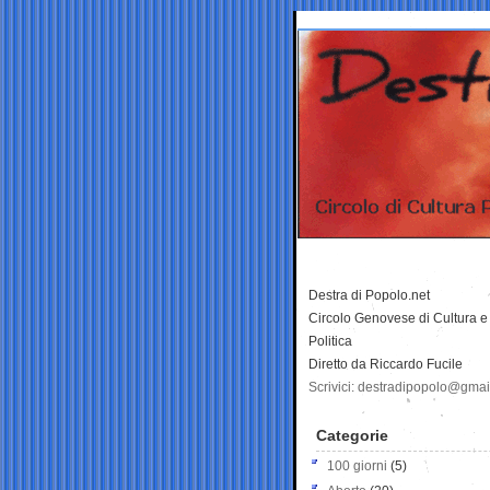
Destra di Popolo.net
Circolo Genovese di Cultura e
Politica
Diretto da Riccardo Fucile
Scrivici: destradipopolo@gma
Categorie
100 giorni
(5)