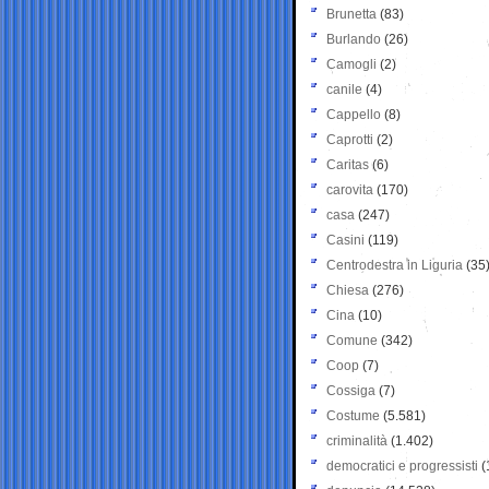
Brunetta
(83)
Burlando
(26)
Camogli
(2)
canile
(4)
Cappello
(8)
Caprotti
(2)
Caritas
(6)
carovita
(170)
casa
(247)
Casini
(119)
Centrodestra in Liguria
(35
Chiesa
(276)
Cina
(10)
Comune
(342)
Coop
(7)
Cossiga
(7)
Costume
(5.581)
criminalità
(1.402)
democratici e progressisti
(