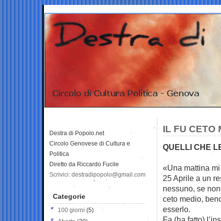
IL FU CETO
Destra di Popolo.net
Circolo Genovese di Cultura e
QUELLI CHE L
Politica
Diretto da Riccardo Fucile
«Una mattina mi 
Scrivici: destradipopolo@gmail.com
25 Aprile a un
re
nessuno, se non
Categorie
ceto medio, ben
esserlo.
100 giorni
(5)
Fa (ha fatto) l’i