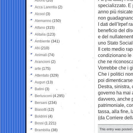
Aborto
(20)
specializzato. E
Acca Larentia
(2)
anno più risicat
Alcool
(3)
non guadagnano
Alemanno
(150)
I dati dell’Irpef
Alfano
(315)
beneficio del di
Alitalia
(123)
e del nullatenen
Ambiente
(341)
uno Stato Social
AN
(210)
Il ceto medio rap
condizionano le s
Animali
(74)
che ne riconosca 
Arancioni
(2)
Vorrebbe che i gi
arte
(175)
Che i politici no
Attentato
(329)
poi dimenticarse
Auguri
(13)
Destra, sinistra,
Batini
(3)
governo ha mai a
Berlusconi
(4.295)
davvero, anche pe
Bersani
(234)
patrimoniale, co
Biasotti
(12)
tassa, alla fine, 
Boldrini
(4)
(da Corriere del
Bossi
(1.221)
This entry was posted o
Brambilla
(38)