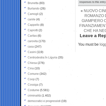
responses to this entr
Brunetta
(83)
Burlando
(26)
«
NUOVO CINE
Camogli
(2)
ROMANZO D
canile
(4)
GIAMPIERO C
Cappello
(8)
FINANZIAMENT
CHE HA NEG
Caprotti
(2)
Leave a Rep
Caritas
(6)
carovita
(170)
You must be
log
casa
(247)
Casini
(119)
Centrodestra in Liguria
(35)
Chiesa
(276)
Cina
(10)
Comune
(342)
Coop
(7)
Cossiga
(7)
Costume
(5.581)
criminalità
(1.402)
democratici e progressisti
(19)