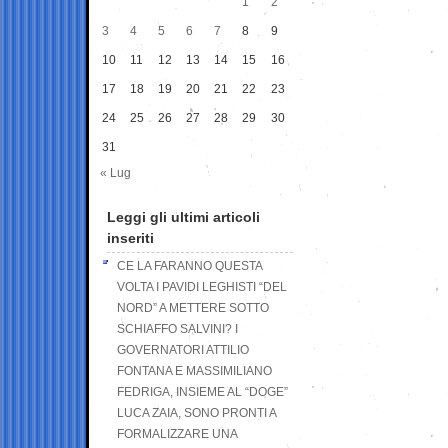
1
2
3
4
5
6
7
8
9
10
11
12
13
14
15
16
17
18
19
20
21
22
23
24
25
26
27
28
29
30
31
« Lug
Leggi gli ultimi articoli
inseriti
CE LA FARANNO QUESTA
VOLTA I PAVIDI LEGHISTI “DEL
NORD” A METTERE SOTTO
SCHIAFFO SALVINI? I
GOVERNATORI ATTILIO
FONTANA E MASSIMILIANO
FEDRIGA, INSIEME AL “DOGE”
LUCA ZAIA, SONO PRONTI A
FORMALIZZARE UNA