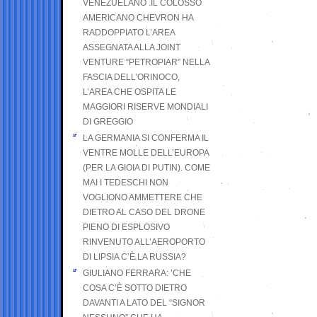
VENEZUELANO .IL COLOSSO
AMERICANO CHEVRON HA
RADDOPPIATO L’AREA
ASSEGNATA ALLA JOINT
VENTURE “PETROPIAR” NELLA
FASCIA DELL’ORINOCO,
L’AREA CHE OSPITA LE
MAGGIORI RISERVE MONDIALI
DI GREGGIO
LA GERMANIA SI CONFERMA IL
VENTRE MOLLE DELL’EUROPA
(PER LA GIOIA DI PUTIN). COME
MAI I TEDESCHI NON
VOGLIONO AMMETTERE CHE
DIETRO AL CASO DEL DRONE
PIENO DI ESPLOSIVO
RINVENUTO ALL’AEROPORTO
DI LIPSIA C’È LA RUSSIA?
GIULIANO FERRARA: ’CHE
COSA C’È SOTTO DIETRO
DAVANTI A LATO DEL “SIGNOR