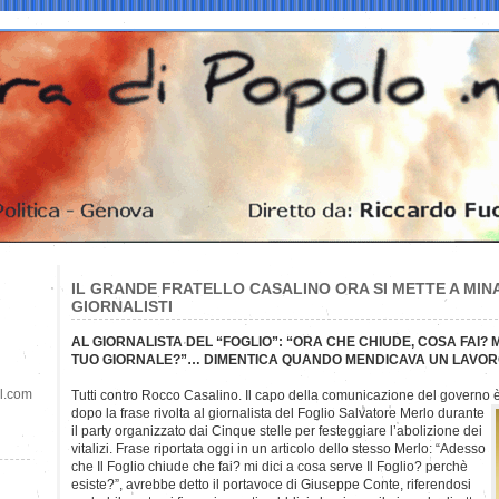
IL GRANDE FRATELLO CASALINO ORA SI METTE A MINA
GIORNALISTI
AL GIORNALISTA DEL “FOGLIO”: “ORA CHE CHIUDE, COSA FAI? M
TUO GIORNALE?”… DIMENTICA QUANDO MENDICAVA UN LAVORO
il.com
Tutti contro Rocco Casalino. Il capo della comunicazione del governo è
dopo la frase rivolta al giornalista del Foglio Salvatore Merlo durante
il party organizzato dai Cinque stelle per festeggiare l’abolizione dei
vitalizi. Frase riportata oggi in un articolo dello stesso Merlo: “Adesso
che Il Foglio chiude che fai? mi dici a cosa serve Il Foglio? perchè
esiste?”, avrebbe detto il portavoce di Giuseppe Conte, riferendosi