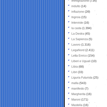
Immigrazione
(734)
indulto
(14)
inflazione
(26)
Ingroia
(15)
Interviste
(16)
la casta
(1.394)
La Destra
(45)
La Sapienza
(5)
Lavoro
(1.316)
LegaNord
(2.411)
Letta Enrico
(154)
Liberi e Uguali
(10)
Libia
(68)
Libri
(33)
Liguria Futurista
(25)
mafia
(543)
manifesto
(7)
Margherita
(16)
Maroni
(171)
Mastella
(16)