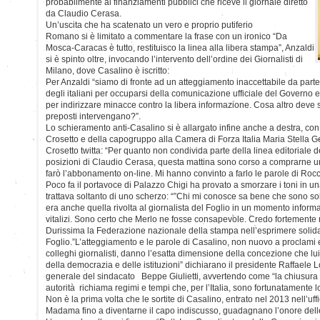
probabilmente ai finanziamenti pubblici che riceve il giornale diretto
da Claudio Cerasa.
Un’uscita che ha scatenato un vero e proprio putiferio
Romano si è limitato a commentare la frase con un ironico “Da
Mosca-Caracas è tutto, restituisco la linea alla libera stampa”, Anzaldi
si è spinto oltre, invocando l’intervento dell’ordine dei Giornalisti di
Milano, dove Casalino è iscritto:
Per Anzaldi “siamo di fronte ad un atteggiamento inaccettabile da parte 
degli italiani per occuparsi della comunicazione ufficiale del Governo e 
per indirizzare minacce contro la libera informazione. Cosa altro deve 
preposti intervengano?”.
Lo schieramento anti-Casalino si è allargato infine anche a destra, con
Crosetto e della capogruppo alla Camera di Forza Italia Maria Stella 
Crosetto twitta: “Per quanto non condivida parte della linea editoriale d
posizioni di Claudio Cerasa, questa mattina sono corso a comprarne 
farò l’abbonamento on-line. Mi hanno convinto a farlo le parole di Roc
Poco fa il portavoce di Palazzo Chigi ha provato a smorzare i toni in u
trattava soltanto di uno scherzo: “”Chi mi conosce sa bene che sono soli
era anche quella rivolta al giornalista del Foglio in un momento informa
vitalizi. Sono certo che Merlo ne fosse consapevole. Credo fortemente n
Durissima la Federazione nazionale della stampa nell’esprimere solida
Foglio.”L’atteggiamento e le parole di Casalino, non nuovo a proclami e
colleghi giornalisti, danno l’esatta dimensione della concezione che lu
della democrazia e delle istituzioni” dichiarano il presidente Raffaele L
generale del sindacato Beppe Giulietti, avvertendo come “la chiusura d
autorità richiama regimi e tempi che, per l’Italia, sono fortunatamente l
Non è la prima volta che le sortite di Casalino, entrato nel 2013 nell’uff
Madama fino a diventarne il capo indiscusso, guadagnano l’onore dell