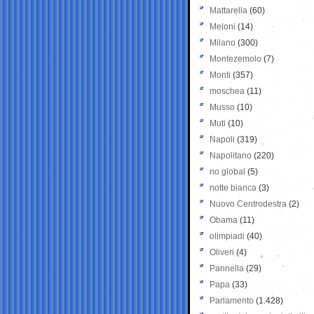
Mattarella
(60)
Meloni
(14)
Milano
(300)
Montezemolo
(7)
Monti
(357)
moschea
(11)
Musso
(10)
Muti
(10)
Napoli
(319)
Napolitano
(220)
no global
(5)
notte bianca
(3)
Nuovo Centrodestra
(2)
Obama
(11)
olimpiadi
(40)
Oliveri
(4)
Pannella
(29)
Papa
(33)
Parlamento
(1.428)