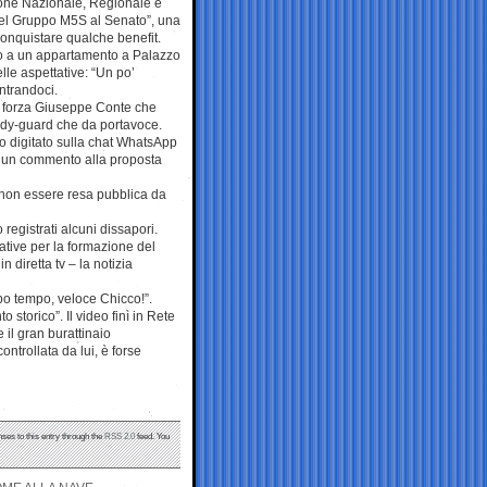
ione Nazionale, Regionale e
el Gruppo M5S al Senato”, una
 conquistare qualche benefit.
to a un appartamento a Palazzo
lle aspettative: “Un po’
ntrandoci.
di forza Giuseppe Conte che
ody-guard che da portavoce.
o digitato sulla chat WhatsApp
no un commento alla proposta
 non essere resa pubblica da
egistrati alcuni dissapori.
ative per la formazione del
 diretta tv – la notizia
ppo tempo, veloce Chicco!”.
torico”. Il video finì in Rete
 il gran burattinaio
ntrollata da lui, è forse
nses to this entry through the
RSS 2.0
feed. You