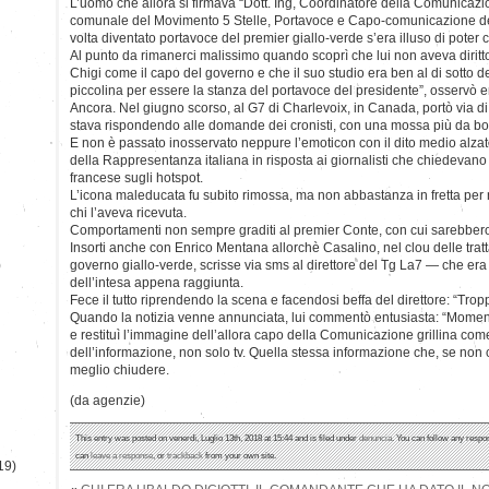
L’uomo che allora si firmava “Dott. Ing, Coordinatore della Comunicaz
comunale del Movimento 5 Stelle, Portavoce e Capo-comunicazione d
volta diventato portavoce del premier giallo-verde s’era illuso di poter
Al punto da rimanerci malissimo quando scoprì che lui non aveva dirit
Chigi come il capo del governo e che il suo studio era ben al di sotto de
piccolina per essere la stanza del portavoce del presidente”, osservò e
Ancora. Nel giugno scorso, al G7 di Charlevoix, in Canada, portò via 
stava rispondendo alle domande dei cronisti, con una mossa più da b
E non è passato inosservato neppure l’emoticon con il dito medio alzat
della Rappresentanza italiana in risposta ai giornalisti che chiedeva
francese sugli hotspot.
L’icona maleducata fu subito rimossa, ma non abbastanza in fretta per
chi l’aveva ricevuta.
Comportamenti non sempre graditi al premier Conte, con cui sarebbero r
Insorti anche con Enrico Mentana allorchè Casalino, nel clou delle tratt
)
governo giallo-verde, scrisse via sms al direttore del Tg La7 — che era in
dell’intesa appena raggiunta.
Fece il tutto riprendendo la scena e facendosi beffa del direttore: “Tro
Quando la notizia venne annunciata, lui commentò entusiasta: “Momento s
e restituì l’immagine dell’allora capo della Comunicazione grillina come
dell’informazione, non solo tv. Quella stessa informazione che, se non co
meglio chiudere.
(da agenzie)
This entry was posted on venerdì, Luglio 13th, 2018 at 15:44 and is filed under
denuncia
. You can follow any respo
can
leave a response
, or
trackback
from your own site.
19)