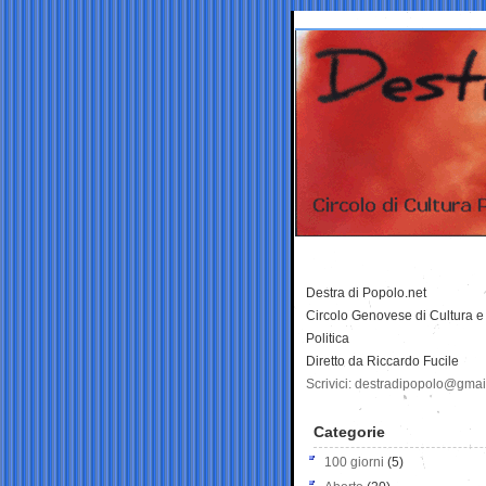
Destra di Popolo.net
Circolo Genovese di Cultura e
Politica
Diretto da Riccardo Fucile
Scrivici: destradipopolo@gma
Categorie
100 giorni
(5)