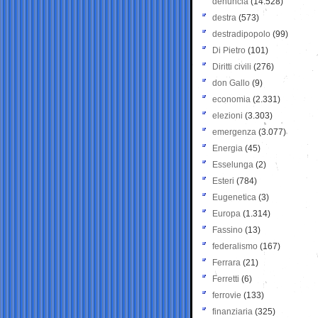
denuncia
(14.528)
destra
(573)
destradipopolo
(99)
Di Pietro
(101)
Diritti civili
(276)
don Gallo
(9)
economia
(2.331)
elezioni
(3.303)
emergenza
(3.077)
Energia
(45)
Esselunga
(2)
Esteri
(784)
Eugenetica
(3)
Europa
(1.314)
Fassino
(13)
federalismo
(167)
Ferrara
(21)
Ferretti
(6)
ferrovie
(133)
finanziaria
(325)