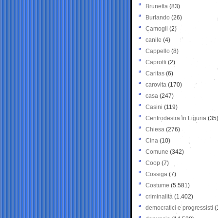
Brunetta
(83)
Burlando
(26)
Camogli
(2)
canile
(4)
Cappello
(8)
Caprotti
(2)
Caritas
(6)
carovita
(170)
casa
(247)
Casini
(119)
Centrodestra in Liguria
(35
Chiesa
(276)
Cina
(10)
Comune
(342)
Coop
(7)
Cossiga
(7)
Costume
(5.581)
criminalità
(1.402)
democratici e progressisti
(