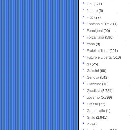
Fini
(821)
fioriere
(5)
Fitto
(27)
Fontana di Trevi
(1)
Formigoni
(90)
Forza Italia
(596)
frana
(9)
Fratelli d'Italia
(291)
Futuro e Libertà
(510)
g8
(25)
Gelmini
(68)
Genova
(542)
Giannino
(10)
Giustizia
(5.784)
governo
(5.799)
Grasso
(22)
Green Italia
(1)
Grillo
(2.941)
Idv
(4)