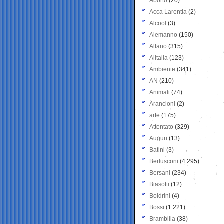
Aborto
(20)
Acca Larentia
(2)
Alcool
(3)
Alemanno
(150)
Alfano
(315)
Alitalia
(123)
Ambiente
(341)
AN
(210)
Animali
(74)
Arancioni
(2)
arte
(175)
Attentato
(329)
Auguri
(13)
Batini
(3)
Berlusconi
(4.295)
Bersani
(234)
Biasotti
(12)
Boldrini
(4)
Bossi
(1.221)
Brambilla
(38)