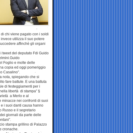
di chi viene pagato con i soldi
invece utilizza il suo potere
succedere affinchè gli organi
 i tweet del deputato Fdi Guido
Gelmini.Guido
el Foglio e molte delle
una copia ed oggi pomeriggio
co Casalino”.
na nota, spiegando che si
to fare battute. E una battuta
le di festeggiamenti per i
ella libertà di stampa” §
rietà a Merlo e al
 minacce nei confronti di suoi
i e i suoi danti causa hanno
o Russo e il segretario
ei giornali da parte delle
ontani”.
icio stampa grillino di Palazzo
e cronache.