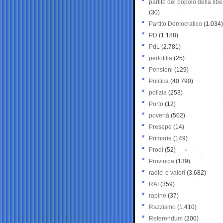
partito del popolo della libe
(30)
Partito Democratico
(1.034)
PD
(1.188)
PdL
(2.781)
pedofilia
(25)
Pensioni
(129)
Politica
(40.790)
polizia
(253)
Porto
(12)
povertà
(502)
Presepe
(14)
Primarie
(149)
Prodi
(52)
Provincia
(139)
radici e valori
(3.682)
RAI
(359)
rapine
(37)
Razzismo
(1.410)
Referendum
(200)