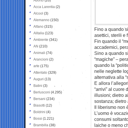
Aborto
(20)
Acca Larentia
(2)
Alcool
(3)
Alemanno
(150)
Alfano
(315)
Fino a quando si
Alitalia
(123)
asettici, sterili 
Ambiente
(341)
Fin quando il “mo
AN
(210)
accademici, peral
Sino a quando si
Animali
(74)
“magiche” – peral
Arancioni
(2)
quando la “polit
arte
(175)
nelle neglette lo
Attentato
(329)
alternativa alla 
Auguri
(13)
E allora l’alleg
Batini
(3)
“arrivi” al cuore
Berlusconi
(4.295)
illusioni; dietro
Bersani
(234)
sostanza; dietro 
Biasotti
(12)
Il liberismo non 
Boldrini
(4)
L’uomo è vocazio
Bossi
(1.221)
consumi soltanto 
laiche o meno ch
Brambilla
(38)