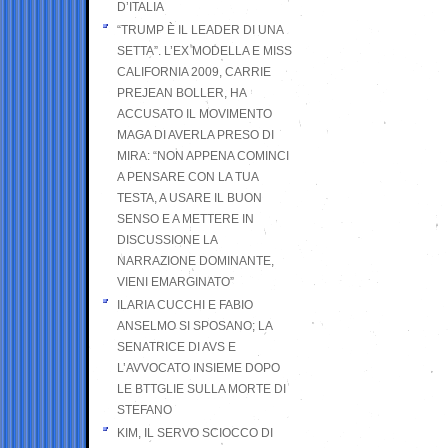
D’ITALIA
“TRUMP È IL LEADER DI UNA
SETTA”. L’EX MODELLA E MISS
CALIFORNIA 2009, CARRIE
PREJEAN BOLLER, HA
ACCUSATO IL MOVIMENTO
MAGA DI AVERLA PRESO DI
MIRA: “NON APPENA COMINCI
A PENSARE CON LA TUA
TESTA, A USARE IL BUON
SENSO E A METTERE IN
DISCUSSIONE LA
NARRAZIONE DOMINANTE,
VIENI EMARGINATO”
ILARIA CUCCHI E FABIO
ANSELMO SI SPOSANO; LA
SENATRICE DI AVS E
L’AVVOCATO INSIEME DOPO
LE BTTGLIE SULLA MORTE DI
STEFANO
KIM, IL SERVO SCIOCCO DI