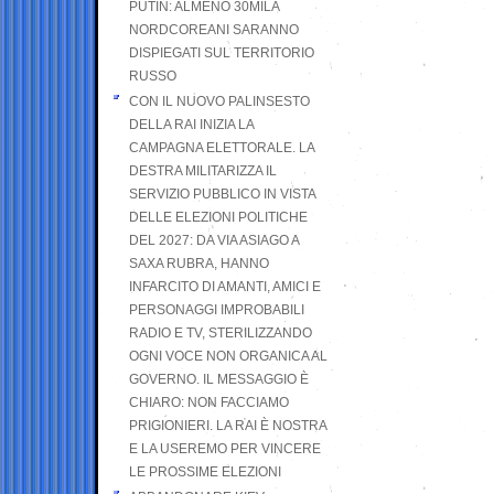
PUTIN: ALMENO 30MILA
NORDCOREANI SARANNO
DISPIEGATI SUL TERRITORIO
RUSSO
CON IL NUOVO PALINSESTO
DELLA RAI INIZIA LA
CAMPAGNA ELETTORALE. LA
DESTRA MILITARIZZA IL
SERVIZIO PUBBLICO IN VISTA
DELLE ELEZIONI POLITICHE
DEL 2027: DA VIA ASIAGO A
SAXA RUBRA, HANNO
INFARCITO DI AMANTI, AMICI E
PERSONAGGI IMPROBABILI
RADIO E TV, STERILIZZANDO
OGNI VOCE NON ORGANICA AL
GOVERNO. IL MESSAGGIO È
CHIARO: NON FACCIAMO
PRIGIONIERI. LA RAI È NOSTRA
E LA USEREMO PER VINCERE
LE PROSSIME ELEZIONI