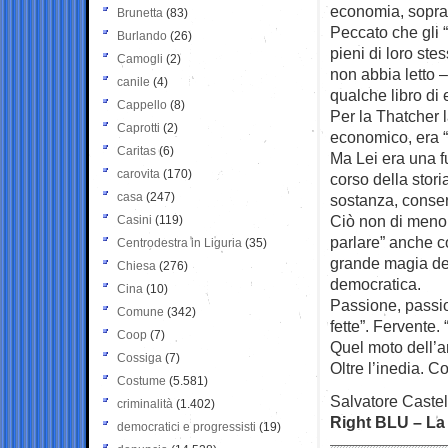
economia, sopratt
Brunetta
(83)
Peccato che gli “
Burlando
(26)
pieni di loro ste
Camogli
(2)
non abbia letto 
canile
(4)
qualche libro di 
Cappello
(8)
Per la Thatcher l
Caprotti
(2)
economico, era “f
Caritas
(6)
Ma Lei era una f
carovita
(170)
corso della stor
casa
(247)
sostanza, conser
Ciò non di meno,
Casini
(119)
parlare” anche co
Centrodestra in Liguria
(35)
grande magia del
Chiesa
(276)
democratica.
Cina
(10)
Passione, passio
Comune
(342)
fette”. Fervente.
Coop
(7)
Quel moto dell’a
Cossiga
(7)
Oltre l’inedia. C
Costume
(5.581)
Salvatore Castel
criminalità
(1.402)
Right BLU – La 
democratici e progressisti
(19)