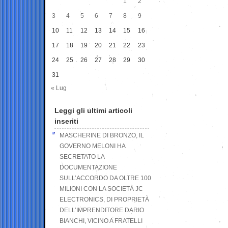
1
2
3
4
5
6
7
8
9
10
11
12
13
14
15
16
17
18
19
20
21
22
23
24
25
26
27
28
29
30
31
« Lug
Leggi gli ultimi articoli
inseriti
MASCHERINE DI BRONZO, IL
GOVERNO MELONI HA
SECRETATO LA
DOCUMENTAZIONE
SULL’ACCORDO DA OLTRE 100
MILIONI CON LA SOCIETÀ JC
ELECTRONICS, DI PROPRIETÀ
DELL’IMPRENDITORE DARIO
BIANCHI, VICINO A FRATELLI