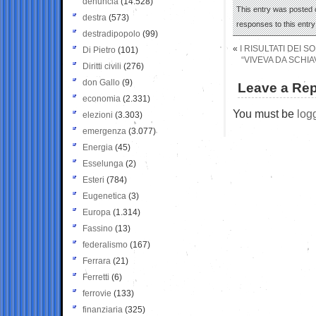
denuncia
(14.528)
This entry was posted o
destra
(573)
responses to this entr
destradipopolo
(99)
«
I RISULTATI DEI
Di Pietro
(101)
“VIVEVA DA SCHI
Diritti civili
(276)
don Gallo
(9)
Leave a Rep
economia
(2.331)
You must be
log
elezioni
(3.303)
emergenza
(3.077)
Energia
(45)
Esselunga
(2)
Esteri
(784)
Eugenetica
(3)
Europa
(1.314)
Fassino
(13)
federalismo
(167)
Ferrara
(21)
Ferretti
(6)
ferrovie
(133)
finanziaria
(325)