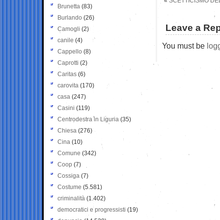
«
SCETTICISMO DE
Brunetta
(83)
Burlando
(26)
Leave a Rep
Camogli
(2)
canile
(4)
You must be
log
Cappello
(8)
Caprotti
(2)
Caritas
(6)
carovita
(170)
casa
(247)
Casini
(119)
Centrodestra in Liguria
(35)
Chiesa
(276)
Cina
(10)
Comune
(342)
Coop
(7)
Cossiga
(7)
Costume
(5.581)
criminalità
(1.402)
democratici e progressisti
(19)