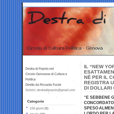
IL “NEW YO
Destra di Popolo.net
ESATTAMENT
Circolo Genovese di Cultura e
NÉ PER IL 
Politica
REGISTRA U
Diretto da Riccardo Fucile
DI DOLLARI 
Scrivici: destradipopolo@gmail.com
“E SEBBENE G
Categorie
CONCORDATO 
SPESO ALMEN
100 giorni
(5)
LORDO PER LA