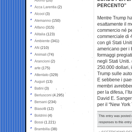
Aborto
(20)
PERCENTO”
Acca Larentia
(2)
Alcool
(3)
Mentre Trump ha 
Alemanno
(150)
esattamente il m
Alfano
(315)
commercio né per
Alitalia
(123)
commerciale di 45
Ambiente
(341)
con gli Stati Uni
AN
(210)
americano per i be
formaggi pregiat
Animali
(74)
negli Stati Uniti
Arancioni
(2)
250.000 dollari,
arte
(175)
Trump sulle auto
Attentato
(329)
E sebbene i paes
Auguri
(13)
membri avrebbero
Batini
(3)
per la difesa, l’
Berlusconi
(4.295)
David E. Sanger
Bersani
(234)
per il “New York
Biasotti
(12)
Boldrini
(4)
This entry was posted o
Bossi
(1.221)
responses to this entr
Brambilla
(38)