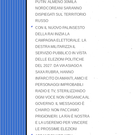
PUTIN: ALMENO 30MILA
NORDCOREANI SARANNO
DISPIEGATI SUL TERRITORIO
RUSSO
CON IL NUOVO PALINSESTO
DELLA RAI INIZIA LA
CAMPAGNA ELETTORALE. LA
DESTRA MILITARIZZA IL
SERVIZIO PUBBLICO IN VISTA
DELLE ELEZIONI POLITICHE
DEL 2027: DA VIA ASIAGO A
SAXA RUBRA, HANNO
INFARCITO DI AMANTI, AMICI E
PERSONAGGI IMPROBABILI
RADIO E TV, STERILIZZANDO
OGNI VOCE NON ORGANICA AL
GOVERNO. IL MESSAGGIO È
CHIARO: NON FACCIAMO
PRIGIONIERI. LA RAI È NOSTRA
E LA USEREMO PER VINCERE
LE PROSSIME ELEZIONI