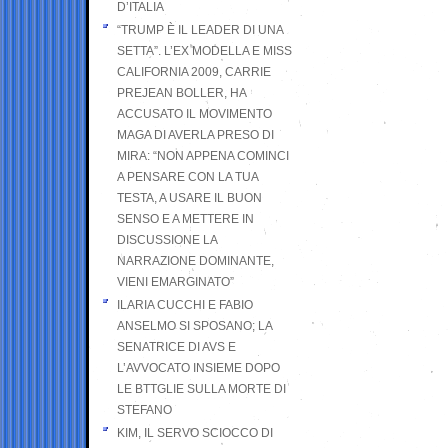
D’ITALIA
“TRUMP È IL LEADER DI UNA
SETTA”. L’EX MODELLA E MISS
CALIFORNIA 2009, CARRIE
PREJEAN BOLLER, HA
ACCUSATO IL MOVIMENTO
MAGA DI AVERLA PRESO DI
MIRA: “NON APPENA COMINCI
A PENSARE CON LA TUA
TESTA, A USARE IL BUON
SENSO E A METTERE IN
DISCUSSIONE LA
NARRAZIONE DOMINANTE,
VIENI EMARGINATO”
ILARIA CUCCHI E FABIO
ANSELMO SI SPOSANO; LA
SENATRICE DI AVS E
L’AVVOCATO INSIEME DOPO
LE BTTGLIE SULLA MORTE DI
STEFANO
KIM, IL SERVO SCIOCCO DI