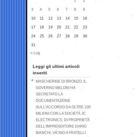
1
2
3
4
5
6
7
8
9
10
11
12
13
14
15
16
17
18
19
20
21
22
23
24
25
26
27
28
29
30
31
« Lug
Leggi gli ultimi articoli
inseriti
MASCHERINE DI BRONZO, IL
GOVERNO MELONI HA
SECRETATO LA
DOCUMENTAZIONE
SULL’ACCORDO DA OLTRE 100
MILIONI CON LA SOCIETÀ JC
ELECTRONICS, DI PROPRIETÀ
DELL’IMPRENDITORE DARIO
BIANCHI, VICINO A FRATELLI