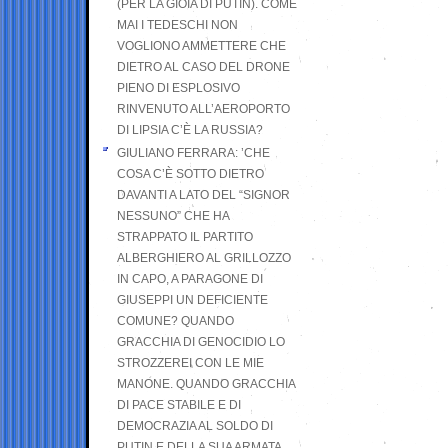
(PER LA GIOIA DI PUTIN). COME
MAI I TEDESCHI NON
VOGLIONO AMMETTERE CHE
DIETRO AL CASO DEL DRONE
PIENO DI ESPLOSIVO
RINVENUTO ALL’AEROPORTO
DI LIPSIA C’È LA RUSSIA?
GIULIANO FERRARA: ’CHE
COSA C’È SOTTO DIETRO
DAVANTI A LATO DEL “SIGNOR
NESSUNO” CHE HA
STRAPPATO IL PARTITO
ALBERGHIERO AL GRILLOZZO
IN CAPO, A PARAGONE DI
GIUSEPPI UN DEFICIENTE
COMUNE? QUANDO
GRACCHIA DI GENOCIDIO LO
STROZZEREI CON LE MIE
MANONE. QUANDO GRACCHIA
DI PACE STABILE E DI
DEMOCRAZIA AL SOLDO DI
PUTIN E DELLA SUA ARMATA