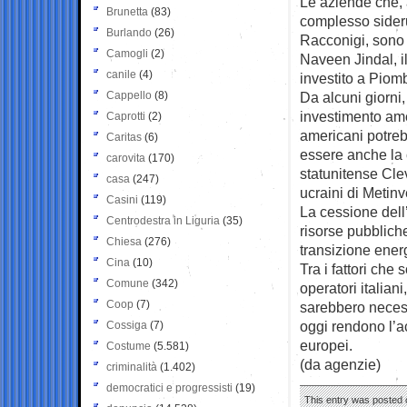
Le aziende che, 
Brunetta
(83)
complesso sideru
Burlando
(26)
Racconigi, sono 
Camogli
(2)
Naveen Jindal, il
canile
(4)
investito a Piomb
Cappello
(8)
Da alcuni giorni,
investimento ame
Caprotti
(2)
americani potreb
Caritas
(6)
essere anche la 
carovita
(170)
statunitense Clev
casa
(247)
ucraini di Metinv
Casini
(119)
La cessione dell’e
Centrodestra in Liguria
(35)
risorse pubbliche
Chiesa
(276)
transizione energ
Cina
(10)
Tra i fattori che
Comune
(342)
operatori italiani
Coop
(7)
sarebbero necessa
oggi rendono l’acc
Cossiga
(7)
europei.
Costume
(5.581)
(da agenzie)
criminalità
(1.402)
democratici e progressisti
(19)
This entry was posted 