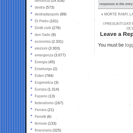
denuncia
(14.528)
responses to this entr
destra
(573)
destradipopolo
(99)
«
MORTE RAMY, LA
Di Pietro
(101)
I PRESUNTI DATI
Diritti civili
(276)
OCC
Leave a Rep
don Gallo
(9)
economia
(2.331)
You must be
log
elezioni
(3.303)
emergenza
(3.077)
Energia
(45)
Esselunga
(2)
Esteri
(784)
Eugenetica
(3)
Europa
(1.314)
Fassino
(13)
federalismo
(167)
Ferrara
(21)
Ferretti
(6)
ferrovie
(133)
finanziaria
(325)