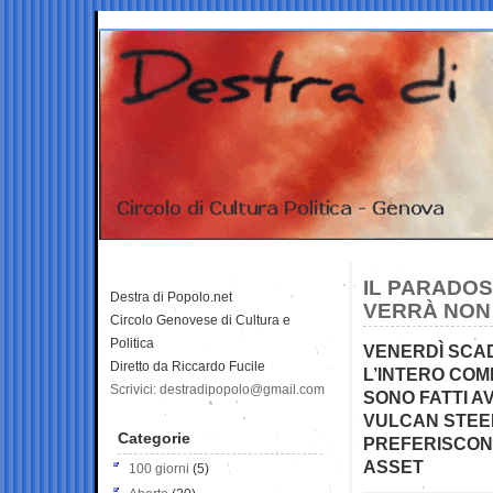
IL PARADOS
Destra di Popolo.net
VERRÀ NON
Circolo Genovese di Cultura e
Politica
VENERDÌ SCAD
Diretto da Riccardo Fucile
L’INTERO COMP
Scrivici: destradipopolo@gmail.com
SONO FATTI A
VULCAN STEEL
Categorie
PREFERISCONO
ASSET
100 giorni
(5)