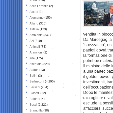
Aborto
(20)
Acca Larentia
(2)
Alcool
(3)
Alemanno
(150)
Alfano
(315)
Alitalia
(123)
vendita in blocco
Ambiente
(341)
Da Marcegaglia a
AN
(210)
“spezzatino”, oss
Animali
(74)
patrioti dovrà t
Arancioni
(2)
la formazione di
arte
(175)
potrebbe material
Attentato
(329)
Il ministro delle
Auguri
(13)
a una partecipazi
Batini
(3)
il golden power 
investimenti, tr
Berlusconi
(4.295)
dell’occupazion
Bersani
(234)
Dopo le manifest
Biasotti
(12)
raccogliere e val
Boldrini
(4)
esclude la possi
Bossi
(1.221)
affacciarsi succ
Brambilla
(38)