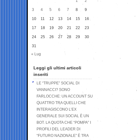
1
2
3
4
5
6
7
8
9
10
11
12
13
14
15
16
17
18
19
20
21
22
23
24
25
26
27
28
29
30
31
« Lug
Leggi gli ultimi articoli
inseriti
LE “TRUPPE” SOCIAL DI
VANNACCI? SONO
FARLOCCHE: UN ACCOUNT SU
QUATTRO TRA QUELLI CHE
INTERAGISCONO L’EX
GENERALE SUI SOCIAL È UN
BOT. LA QUOTA CHE “POMPA” I
PROFILI DEL LEADER DI
“FUTURO NAZIONALE” È TRA