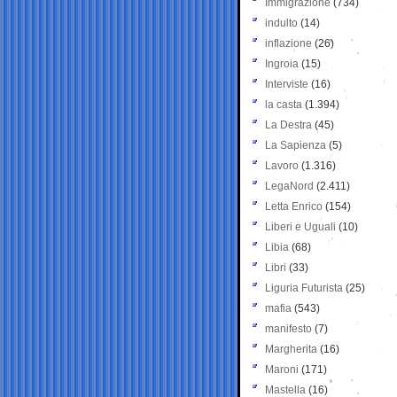
Immigrazione
(734)
indulto
(14)
inflazione
(26)
Ingroia
(15)
Interviste
(16)
la casta
(1.394)
La Destra
(45)
La Sapienza
(5)
Lavoro
(1.316)
LegaNord
(2.411)
Letta Enrico
(154)
Liberi e Uguali
(10)
Libia
(68)
Libri
(33)
Liguria Futurista
(25)
mafia
(543)
manifesto
(7)
Margherita
(16)
Maroni
(171)
Mastella
(16)