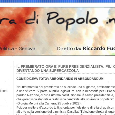
IL PREMIERATO ORA E’ PURE PRESIDENZIALISTA: PIU’
DIVENTANDO UNA SUPERCAZZOLA
COME DICEVA TOTO’: ABBONDANDIS IN ABBONDANDUM
Nel riformatorio del premierato ne succede una al giorno,
praticamente
il.com
è una sit-com. Si parte, a inizio legislatura, con la necessità per il Paes
pardon Nazione, di “una riforma costituzionale in senso presidenziale,
che garantisca stabilità e restituisca centralità alla sovranità popolare”
(Giorgia Meloni alla Camera, 25 ottobre 2022).
Poi, per mettere d’accordo tutti, si opta per l’elezione diretta di qualcun
altro (o nella versione della ministra Casellati “l’elezione diretta di qua