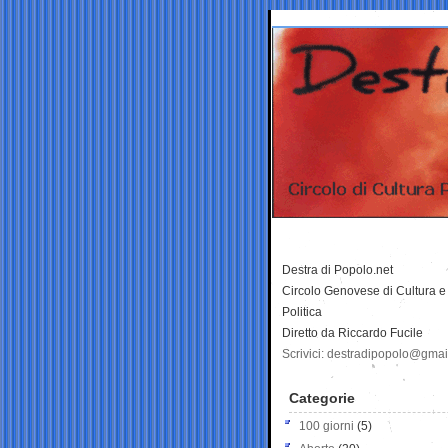
Destra di Popolo.net
Circolo Genovese di Cultura e
Politica
Diretto da Riccardo Fucile
Scrivici: destradipopolo@gma
Categorie
100 giorni
(5)