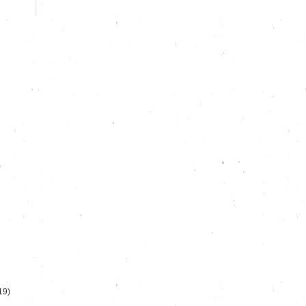
)
19)