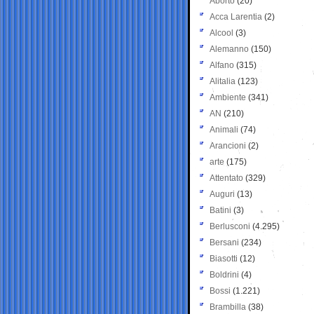
Aborto
(20)
Acca Larentia
(2)
Alcool
(3)
Alemanno
(150)
Alfano
(315)
Alitalia
(123)
Ambiente
(341)
AN
(210)
Animali
(74)
Arancioni
(2)
arte
(175)
Attentato
(329)
Auguri
(13)
Batini
(3)
Berlusconi
(4.295)
Bersani
(234)
Biasotti
(12)
Boldrini
(4)
Bossi
(1.221)
Brambilla
(38)