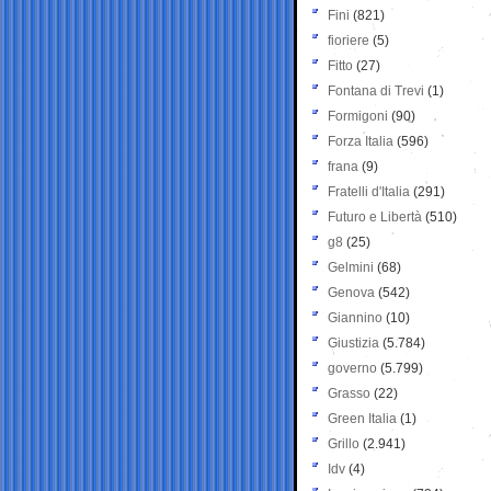
Fini
(821)
fioriere
(5)
Fitto
(27)
Fontana di Trevi
(1)
Formigoni
(90)
Forza Italia
(596)
frana
(9)
Fratelli d'Italia
(291)
Futuro e Libertà
(510)
g8
(25)
Gelmini
(68)
Genova
(542)
Giannino
(10)
Giustizia
(5.784)
governo
(5.799)
Grasso
(22)
Green Italia
(1)
Grillo
(2.941)
Idv
(4)