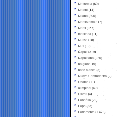
Mattarella
(60)
Meloni
(14)
Milano
(300)
Montezemolo
(7)
Monti
(357)
moschea
(11)
Musso
(10)
Muti
(10)
Napoli
(319)
Napolitano
(220)
no global
(5)
notte bianca
(3)
Nuovo Centrodestra
(2)
Obama
(11)
olimpiadi
(40)
Oliveri
(4)
Pannella
(29)
Papa
(33)
Parlamento
(1.428)