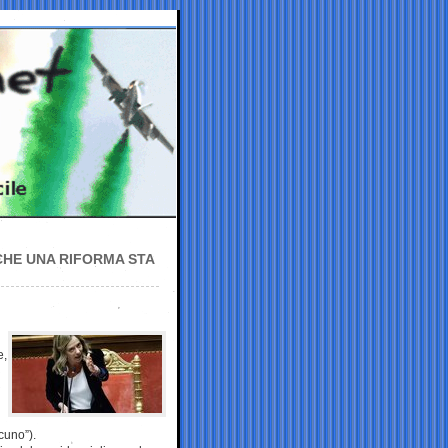
 CHE UNA RIFORMA STA
e,
lcuno”).