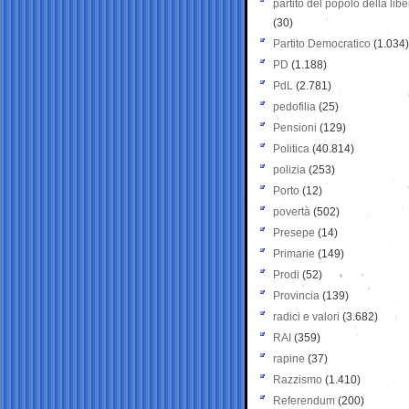
partito del popolo della libe
(30)
Partito Democratico
(1.034)
PD
(1.188)
PdL
(2.781)
pedofilia
(25)
Pensioni
(129)
Politica
(40.814)
polizia
(253)
Porto
(12)
povertà
(502)
Presepe
(14)
Primarie
(149)
Prodi
(52)
Provincia
(139)
radici e valori
(3.682)
RAI
(359)
rapine
(37)
Razzismo
(1.410)
Referendum
(200)