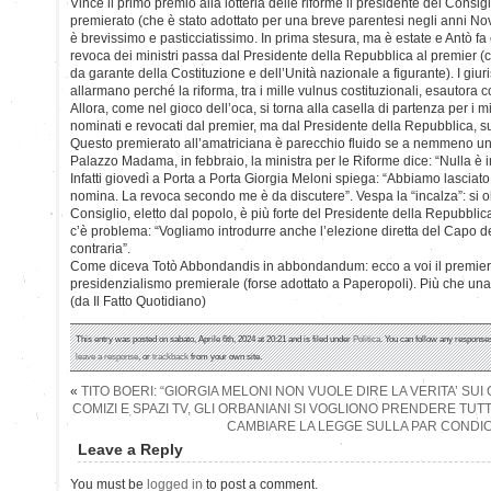
Vince il primo premio alla lotteria delle riforme il presidente del Consig
premierato (che è stato adottato per una breve parentesi negli anni Nov
è brevissimo e pasticciatissimo. In prima stesura, ma è estate e Antò fa 
revoca dei ministri passa dal Presidente della Repubblica al premier (c
da garante della Costituzione e dell’Unità nazionale a figurante). I giuri
allarmano perché la riforma, tra i mille vulnus costituzionali, esautora 
Allora, come nel gioco dell’oca, si torna alla casella di partenza per i m
nominati e revocati dal premier, ma dal Presidente della Repubblica, s
Questo premierato all’amatriciana è parecchio fluido se a nemmeno un g
Palazzo Madama, in febbraio, la ministra per le Riforme dice: “Nulla è 
Infatti giovedì a Porta a Porta Giorgia Meloni spiega: “Abbiamo lasciato 
nomina. La revoca secondo me è da discutere”. Vespa la “incalza”: si ob
Consiglio, eletto dal popolo, è più forte del Presidente della Repubblic
c’è problema: “Vogliamo introdurre anche l’elezione diretta del Capo d
contraria”.
Come diceva Totò Abbondandis in abbondandum: ecco a voi il premiera
presidenzialismo premierale (forse adottato a Paperopoli). Più che una
(da Il Fatto Quotidiano)
This entry was posted on sabato, Aprile 6th, 2024 at 20:21 and is filed under
Politica
. You can follow any responses
leave a response
, or
trackback
from your own site.
«
TITO BOERI: “GIORGIA MELONI NON VUOLE DIRE LA VERITA’ SUI 
COMIZI E SPAZI TV, GLI ORBANIANI SI VOGLIONO PRENDERE TU
CAMBIARE LA LEGGE SULLA PAR CONDIC
Leave a Reply
You must be
logged in
to post a comment.