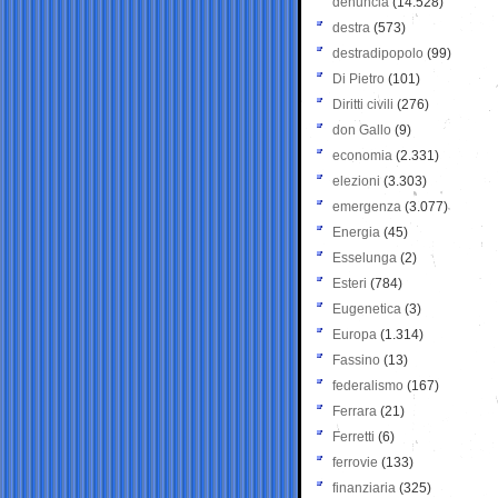
denuncia
(14.528)
destra
(573)
destradipopolo
(99)
Di Pietro
(101)
Diritti civili
(276)
don Gallo
(9)
economia
(2.331)
elezioni
(3.303)
emergenza
(3.077)
Energia
(45)
Esselunga
(2)
Esteri
(784)
Eugenetica
(3)
Europa
(1.314)
Fassino
(13)
federalismo
(167)
Ferrara
(21)
Ferretti
(6)
ferrovie
(133)
finanziaria
(325)