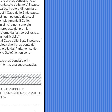
lio: dal presidenzialismo al
anta solo da Israele) il passo
caldo, il potere di nomina e
osì il Capo dello Stato passa
sti, non potendo ridere, si
completamente il Colle.
inistri che non sono più
u proposta del premier.
iorno dall’arrivo del testo a
immodificabile”.
al Capo dello Stato il potere di
ietta che il presidente del
a, eletto dal Parlamento. Non
ello Stato? Io non sono
to presidenziale o il
 riforma, una supercazzola.
 to this entry through the
RSS 2.0
feed. You can
CONTI PUBBLICI”
TTO, LA MAGGIORANZA VUOLE
IO
»