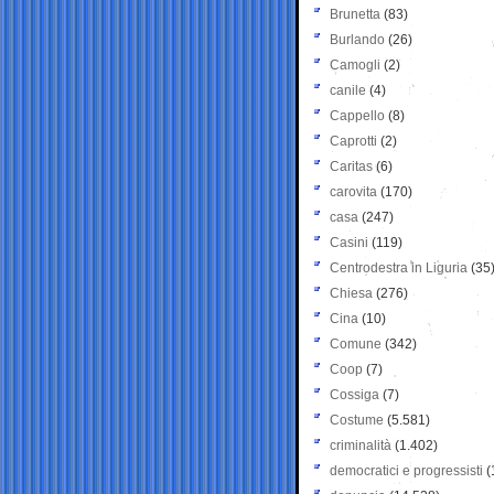
Brunetta
(83)
Burlando
(26)
Camogli
(2)
canile
(4)
Cappello
(8)
Caprotti
(2)
Caritas
(6)
carovita
(170)
casa
(247)
Casini
(119)
Centrodestra in Liguria
(35
Chiesa
(276)
Cina
(10)
Comune
(342)
Coop
(7)
Cossiga
(7)
Costume
(5.581)
criminalità
(1.402)
democratici e progressisti
(