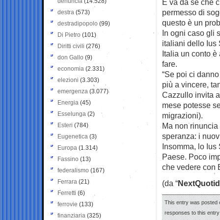
denuncia
(14.528)
E va da sè che c
permesso di soggi
destra
(573)
questo è un pro
destradipopolo
(99)
In ogni caso gli 
Di Pietro
(101)
italiani dello Iu
Diritti civili
(276)
Italia un conto è
don Gallo
(9)
fare.
economia
(2.331)
“Se poi ci danno 
elezioni
(3.303)
più a vincere, ta
emergenza
(3.077)
Cazzullo invita 
Energia
(45)
mese potesse ser
Esselunga
(2)
migrazioni).
Ma non rinuncia 
Esteri
(784)
speranza: i nuov
Eugenetica
(3)
Insomma, lo Ius S
Europa
(1.314)
Paese. Poco impor
Fassino
(13)
che vedere con Ba
federalismo
(167)
Ferrara
(21)
(da “
NextQuotid
Ferretti
(6)
This entry was posted o
ferrovie
(133)
responses to this entr
finanziaria
(325)