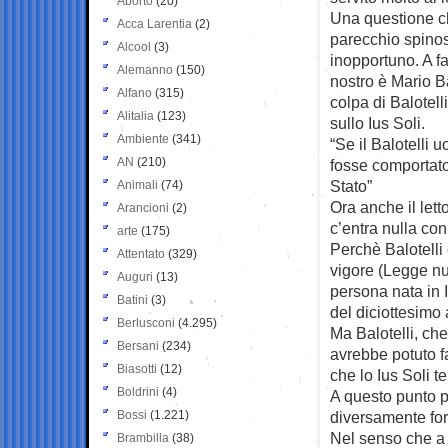
Aborto
(20)
Una questione c
Acca Larentia
(2)
parecchio spinosa
Alcool
(3)
inopportuno. A fa
Alemanno
(150)
nostro è Mario Ba
Alfano
(315)
colpa di Balotel
Alitalia
(123)
sullo Ius Soli.
Ambiente
(341)
“Se il Balotelli u
AN
(210)
fosse comportato
Stato”
Animali
(74)
Ora anche il let
Arancioni
(2)
c’entra nulla co
arte
(175)
Perchè Balotelli 
Attentato
(329)
vigore (Legge nu
Auguri
(13)
persona nata in 
Batini
(3)
del diciottesimo 
Berlusconi
(4.295)
Ma Balotelli, che
Bersani
(234)
avrebbe potuto f
Biasotti
(12)
che lo Ius Soli 
Boldrini
(4)
A questo punto 
Bossi
(1.221)
diversamente for
Nel senso che a 
Brambilla
(38)