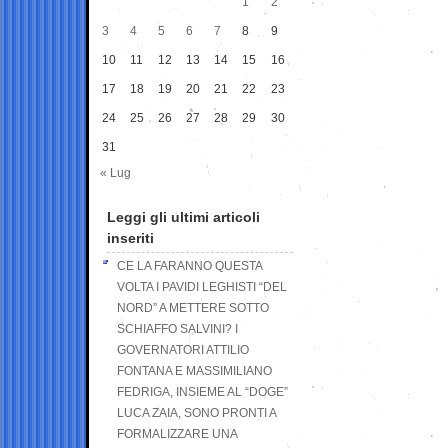
1
2
3
4
5
6
7
8
9
10
11
12
13
14
15
16
17
18
19
20
21
22
23
24
25
26
27
28
29
30
31
« Lug
Leggi gli ultimi articoli
inseriti
CE LA FARANNO QUESTA
VOLTA I PAVIDI LEGHISTI “DEL
NORD” A METTERE SOTTO
SCHIAFFO SALVINI? I
GOVERNATORI ATTILIO
FONTANA E MASSIMILIANO
FEDRIGA, INSIEME AL “DOGE”
LUCA ZAIA, SONO PRONTI A
FORMALIZZARE UNA