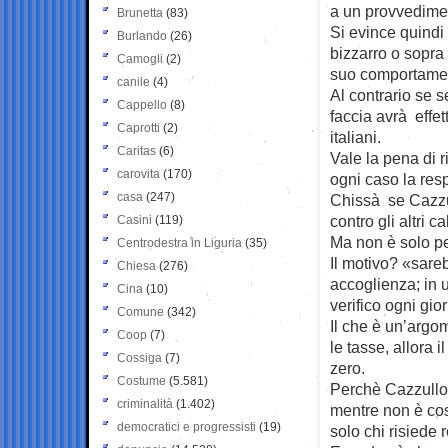
a un provvedime
Brunetta
(83)
Si evince quindi
Burlando
(26)
bizzarro o sopra 
Camogli
(2)
suo comportamen
canile
(4)
Al contrario se 
Cappello
(8)
faccia avrà effet
Caprotti
(2)
italiani.
Caritas
(6)
Vale la pena di 
carovita
(170)
ogni caso la res
casa
(247)
Chissà se Cazzull
contro gli altri ca
Casini
(119)
Ma non è solo pe
Centrodestra in Liguria
(35)
Il motivo? «sare
Chiesa
(276)
accoglienza; in 
Cina
(10)
verifico ogni gio
Comune
(342)
Il che è un’argom
Coop
(7)
le tasse, allora 
Cossiga
(7)
zero.
Costume
(5.581)
Perchè Cazzullo r
criminalità
(1.402)
mentre non è cos
democratici e progressisti
(19)
solo chi risiede