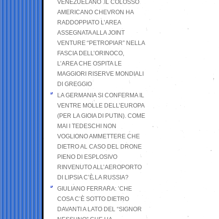
VENEZUELANO .IL COLOSSO
AMERICANO CHEVRON HA
RADDOPPIATO L’AREA
ASSEGNATA ALLA JOINT
VENTURE “PETROPIAR” NELLA
FASCIA DELL’ORINOCO,
L’AREA CHE OSPITA LE
MAGGIORI RISERVE MONDIALI
DI GREGGIO
LA GERMANIA SI CONFERMA IL
VENTRE MOLLE DELL’EUROPA
(PER LA GIOIA DI PUTIN). COME
MAI I TEDESCHI NON
VOGLIONO AMMETTERE CHE
DIETRO AL CASO DEL DRONE
PIENO DI ESPLOSIVO
RINVENUTO ALL’AEROPORTO
DI LIPSIA C’È LA RUSSIA?
GIULIANO FERRARA: ’CHE
COSA C’È SOTTO DIETRO
DAVANTI A LATO DEL “SIGNOR