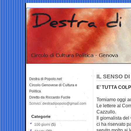
IL SENSO D
Destra di Popolo.net
Circolo Genovese di Cultura e
E’ TUTTA COLP
Politica
Diretto da Riccardo Fucile
Torniamo oggi ad
Scrivici: destradipopolo@gmail.com
Le lettere al
Corr
Cazzullo.
Categorie
Il giornalista de
ci ha riservato 
100 giorni
(5)
servito molto ai l