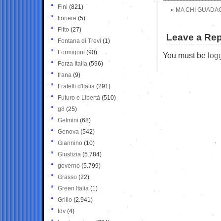
Fini
(821)
«
MA CHI GUADAGN
fioriere
(5)
Fitto
(27)
Leave a Rep
Fontana di Trevi
(1)
Formigoni
(90)
You must be
log
Forza Italia
(596)
frana
(9)
Fratelli d'Italia
(291)
Futuro e Libertà
(510)
g8
(25)
Gelmini
(68)
Genova
(542)
Giannino
(10)
Giustizia
(5.784)
governo
(5.799)
Grasso
(22)
Green Italia
(1)
Grillo
(2.941)
Idv
(4)