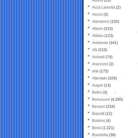
Aborto
(20)
Acca Larentia
(2)
Alcool
(3)
Alemanno
(150)
Alfano
(315)
Alitalia
(123)
Ambiente
(341)
AN
(210)
Animali
(74)
Arancioni
(2)
arte
(175)
Attentato
(329)
Auguri
(13)
Batini
(3)
Berlusconi
(4.295)
Bersani
(234)
Biasotti
(12)
Boldrini
(4)
Bossi
(1.221)
Brambilla
(38)