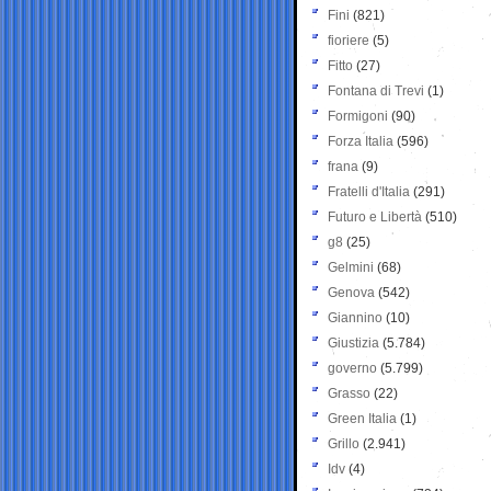
Fini
(821)
fioriere
(5)
Fitto
(27)
Fontana di Trevi
(1)
Formigoni
(90)
Forza Italia
(596)
frana
(9)
Fratelli d'Italia
(291)
Futuro e Libertà
(510)
g8
(25)
Gelmini
(68)
Genova
(542)
Giannino
(10)
Giustizia
(5.784)
governo
(5.799)
Grasso
(22)
Green Italia
(1)
Grillo
(2.941)
Idv
(4)