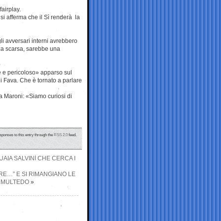
fairplay.
 si afferma che il Sì renderà la
i avversari interni avrebbero
za scarsa, sarebbe una
ile e pericoloso» apparso sul
 Fava. Che è tornato a parlare
o a Maroni: «Siamo curiosi di
sponses to this entry through the
RSS 2.0
feed.
UAIA SALVINI CHE CERCA I
IRE…” E SI RIMANGIANO LE
A MULTEDO
»