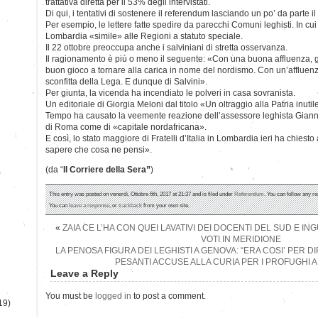
trattativa diretta per il 53% degli intervistati.
Di qui, i tentativi di sostenere il referendum lasciando un po’ da parte il 
Per esempio, le lettere fatte spedire da parecchi Comuni leghisti. In cui
Lombardia «simile» alle Regioni a statuto speciale.
Il 22 ottobre preoccupa anche i salviniani di stretta osservanza.
Il ragionamento è più o meno il seguente: «Con una buona affluenza, gl
buon gioco a tornare alla carica in nome del nordismo. Con un’affluen
sconfitta della Lega. E dunque di Salvini».
Per giunta, la vicenda ha incendiato le polveri in casa sovranista.
Un editoriale di Giorgia Meloni dal titolo «Un oltraggio alla Patria inut
Tempo ha causato la veemente reazione dell’assessore leghista Gianni
di Roma come di «capitale nordafricana».
E così, lo stato maggiore di Fratelli d’Italia in Lombardia ieri ha chiest
sapere che cosa ne pensi».
(da “
Il Corriere della Sera”
)
)
This entry was posted on venerdì, Ottobre 6th, 2017 at 21:37 and is filed under
Referendum
. You can follow any re
You can
leave a response
, or
trackback
from your own site.
«
ZAIA CE L’HA CON QUEI LAVATIVI DEI DOCENTI DEL SUD E ING
VOTI IN MERIDIONE
LA PENOSA FIGURA DEI LEGHISTI A GENOVA: “ERA COSI’ PER D
PESANTI ACCUSE ALLA CURIA PER I PROFUGHI 
Leave a Reply
You must be
logged in
to post a comment.
19)