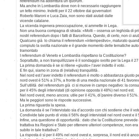
referendum ha addirittura un quorum.
Ma anche in Lombardia dove non è necessario raggiungere
un tetto minimo. Indetti per il 22 ottobre dai governatori
Roberto Maroni e Luca Zaia, non sono stati aiutati dalle
vicende catalane.
La vicenda ingenera preoccupazione, si ammette in Lega.
Non una buona compagna di strada: «Molti – osserva un leghista di pr
nostri referendum dopo i fatti di Barcellona. Questo, di certo, non ci aiu
Qualcuno già lo chiama il referendum «intempestivo», maturato quand
compiuto la svolta nazionale e il grande momento delle tematiche aut
tramontato
I referendum di Veneto e Lombardia rispettano la Costituzione?
Soprattutto, a non tranquillizzare è il sondaggio svolto per la Lega il 
La prima domanda è se si ritiene «giusto» l’aver indetto il voto.
E fin qui, siamo in zona di (relativa) tranquillità .
Nel nord est l’aver indetto il referendum è molto o abbastanza giusto per
nord ovest è 51% a 37%, a fronte di una media nazionale di 41 favorevo
Sull’utilità del referendum già ci si muove in campo negativo: la consu
per il 45% degli intervistati (di opinione opposta il 48%) nel nord est.
Nel nord ovest, meno ancora: utile per il 41%, di parere diverso il 51%.
Ma le peggiori sono le risposte successive.
La prima riguarda la spesa.
La domanda è se l’intervistato sia d’accordo con chi sostiene che il vot
Condivide tale punto di vista il 56% degli intervistati nel nord ovest e il
Infine, una questione di opportunità : dato che la Costituzione prevede 
trattativa tra Regioni e Stato per ottenere ulteriori competenze, non er
subito in tale trattativa?
La risposta è sì per il 49% nel nord ovest e, sorpresa, il nord est è anco