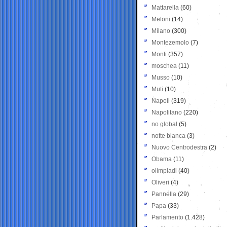
Mattarella
(60)
Meloni
(14)
Milano
(300)
Montezemolo
(7)
Monti
(357)
moschea
(11)
Musso
(10)
Muti
(10)
Napoli
(319)
Napolitano
(220)
no global
(5)
notte bianca
(3)
Nuovo Centrodestra
(2)
Obama
(11)
olimpiadi
(40)
Oliveri
(4)
Pannella
(29)
Papa
(33)
Parlamento
(1.428)