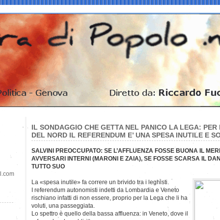
IL SONDAGGIO CHE GETTA NEL PANICO LA LEGA: PER I
DEL NORD IL REFERENDUM E’ UNA SPESA INUTILE E SO
SALVINI PREOCCUPATO: SE L’AFFLUENZA FOSSE BUONA IL MERI
AVVERSARI INTERNI (MARONI E ZAIA), SE FOSSE SCARSA IL D
TUTTO SUO
il.com
La «spesa inutile» fa correre un brivido tra i leghisti.
I referendum autonomisti indetti da Lombardia e Veneto
rischiano infatti di non essere, proprio per la Lega che li ha
voluti, una passeggiata.
Lo spettro è quello della bassa affluenza: in Veneto, dove il