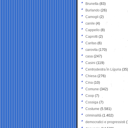
Brunetta
(83)
Burlando
(26)
Camogli
(2)
canile
(4)
Cappello
(8)
Caprotti
(2)
Caritas
(6)
carovita
(170)
casa
(247)
Casini
(119)
Centrodestra in Liguria
(35
Chiesa
(276)
Cina
(10)
Comune
(342)
Coop
(7)
Cossiga
(7)
Costume
(5.581)
criminalità
(1.402)
democratici e progressisti
(