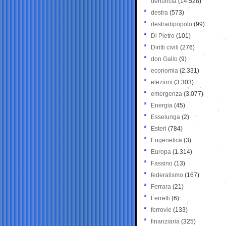
denuncia
(14.528)
destra
(573)
destradipopolo
(99)
Di Pietro
(101)
Diritti civili
(276)
don Gallo
(9)
economia
(2.331)
elezioni
(3.303)
emergenza
(3.077)
Energia
(45)
Esselunga
(2)
Esteri
(784)
Eugenetica
(3)
Europa
(1.314)
Fassino
(13)
federalismo
(167)
Ferrara
(21)
Ferretti
(6)
ferrovie
(133)
finanziaria
(325)