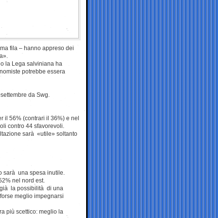
ima fila – hanno appreso dei
ta».
o la Lega salviniana ha
onomiste potrebbe essera
27 settembre da Swg.
 il 56% (contrari il 36%) e nel
li contro 44 sfavorevoli.
ltazione sarà «utile» soltanto
o sarà una spesa inutile.
 52% nel nord est.
già la possibilità di una
a forse meglio impegnarsi
ra più scettico: meglio la