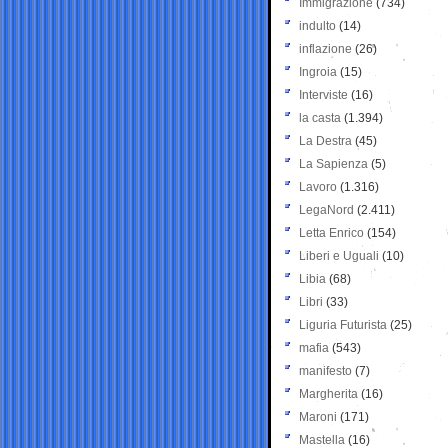
Immigrazione
(734)
indulto
(14)
inflazione
(26)
Ingroia
(15)
Interviste
(16)
la casta
(1.394)
La Destra
(45)
La Sapienza
(5)
Lavoro
(1.316)
LegaNord
(2.411)
Letta Enrico
(154)
Liberi e Uguali
(10)
Libia
(68)
Libri
(33)
Liguria Futurista
(25)
mafia
(543)
manifesto
(7)
Margherita
(16)
Maroni
(171)
Mastella
(16)