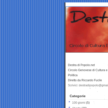
Destra di Popolo.net
Circolo Genovese di Cultura e
Politica
Diretto da Riccardo Fucile
Scrivici: destradipopolo@gma
Categorie
100 giorni
(5)