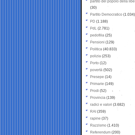
partito del popolo della libe
(30)
Partito Democratico
(1.034)
PD
(1.188)
PdL
(2.781)
pedofilia
(25)
Pensioni
(129)
Politica
(40.833)
polizia
(253)
Porto
(12)
povertà
(502)
Presepe
(14)
Primarie
(149)
Prodi
(52)
Provincia
(139)
radici e valori
(3.682)
RAI
(359)
rapine
(37)
Razzismo
(1.410)
Referendum
(200)