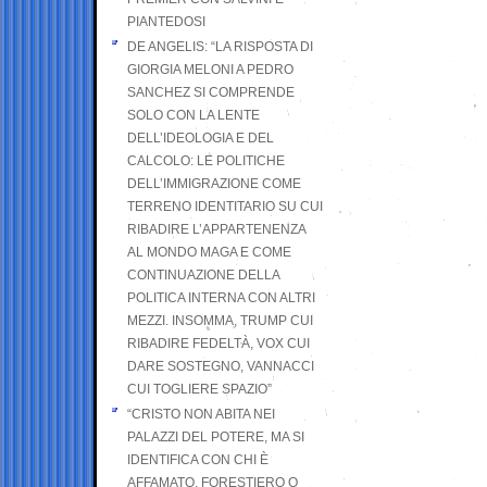
PIANTEDOSI
DE ANGELIS: “LA RISPOSTA DI
GIORGIA MELONI A PEDRO
SANCHEZ SI COMPRENDE
SOLO CON LA LENTE
DELL’IDEOLOGIA E DEL
CALCOLO: LE POLITICHE
DELL’IMMIGRAZIONE COME
TERRENO IDENTITARIO SU CUI
RIBADIRE L’APPARTENENZA
AL MONDO MAGA E COME
CONTINUAZIONE DELLA
POLITICA INTERNA CON ALTRI
MEZZI. INSOMMA, TRUMP CUI
RIBADIRE FEDELTÀ, VOX CUI
DARE SOSTEGNO, VANNACCI
CUI TOGLIERE SPAZIO”
“CRISTO NON ABITA NEI
PALAZZI DEL POTERE, MA SI
IDENTIFICA CON CHI È
AFFAMATO, FORESTIERO O