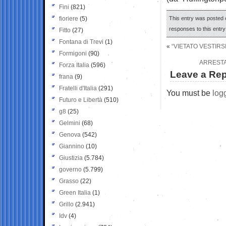
Fini
(821)
fioriere
(5)
This entry was posted o
responses to this entr
Fitto
(27)
Fontana di Trevi
(1)
«
“VIETATO VESTIR
Formigoni
(90)
ARRESTA
Forza Italia
(596)
Leave a Rep
frana
(9)
Fratelli d'Italia
(291)
You must be
log
Futuro e Libertà
(510)
g8
(25)
Gelmini
(68)
Genova
(542)
Giannino
(10)
Giustizia
(5.784)
governo
(5.799)
Grasso
(22)
Green Italia
(1)
Grillo
(2.941)
Idv
(4)