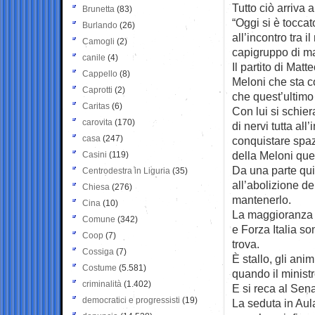
Tutto ciò arriva
Brunetta
(83)
“Oggi si è tocca
Burlando
(26)
all’incontro tra 
Camogli
(2)
capigruppo di m
canile
(4)
Il partito di Matt
Cappello
(8)
Meloni che sta c
Caprotti
(2)
che quest’ultimo
Caritas
(6)
Con lui si schier
carovita
(170)
di nervi tutta all
casa
(247)
conquistare spazi
della Meloni que
Casini
(119)
Da una parte quin
Centrodestra in Liguria
(35)
all’abolizione de
Chiesa
(276)
mantenerlo.
Cina
(10)
La maggioranza s
Comune
(342)
e Forza Italia s
Coop
(7)
trova.
Cossiga
(7)
È stallo, gli anim
Costume
(5.581)
quando il ministr
criminalità
(1.402)
E si reca al Sen
democratici e progressisti
(19)
La seduta in Aula