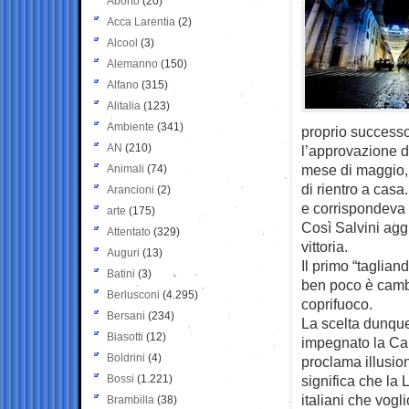
Aborto
(20)
Acca Larentia
(2)
Alcool
(3)
Alemanno
(150)
Alfano
(315)
Alitalia
(123)
Ambiente
(341)
proprio successo
AN
(210)
l’approvazione d
mese di maggio, 
Animali
(74)
di rientro a casa
Arancioni
(2)
e corrispondeva 
arte
(175)
Così Salvini aggi
Attentato
(329)
vittoria.
Auguri
(13)
Il primo “taglian
Batini
(3)
ben poco è cambi
Berlusconi
(4.295)
coprifuoco.
Bersani
(234)
La scelta dunque
Biasotti
(12)
impegnato la Cam
Boldrini
(4)
proclama illusion
Bossi
(1.221)
significa che la 
italiani che vogli
Brambilla
(38)