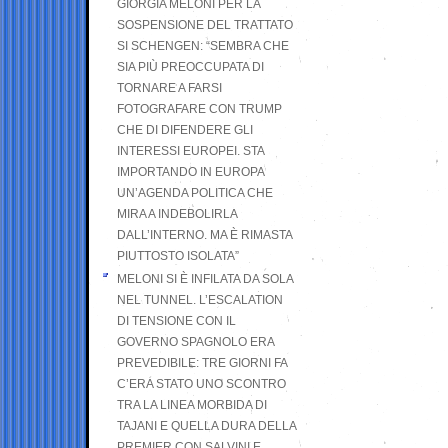
GIORGIA MELONI PER LA
SOSPENSIONE DEL TRATTATO
SI SCHENGEN: “SEMBRA CHE
SIA PIÙ PREOCCUPATA DI
TORNARE A FARSI
FOTOGRAFARE CON TRUMP
CHE DI DIFENDERE GLI
INTERESSI EUROPEI. STA
IMPORTANDO IN EUROPA
UN’AGENDA POLITICA CHE
MIRA A INDEBOLIRLA
DALL’INTERNO. MA È RIMASTA
PIUTTOSTO ISOLATA”
MELONI SI È INFILATA DA SOLA
NEL TUNNEL. L’ESCALATION
DI TENSIONE CON IL
GOVERNO SPAGNOLO ERA
PREVEDIBILE: TRE GIORNI FA
C’ERA STATO UNO SCONTRO
TRA LA LINEA MORBIDA DI
TAJANI E QUELLA DURA DELLA
PREMIER CON SALVINI E