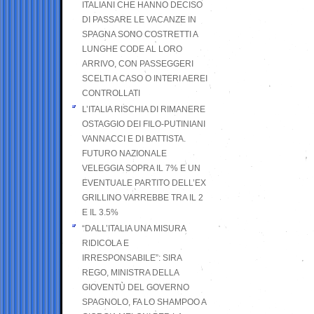
ITALIANI CHE HANNO DECISO
DI PASSARE LE VACANZE IN
SPAGNA SONO COSTRETTI A
LUNGHE CODE AL LORO
ARRIVO, CON PASSEGGERI
SCELTI A CASO O INTERI AEREI
CONTROLLATI
L’ITALIA RISCHIA DI RIMANERE
OSTAGGIO DEI FILO-PUTINIANI
VANNACCI E DI BATTISTA.
FUTURO NAZIONALE
VELEGGIA SOPRA IL 7% E UN
EVENTUALE PARTITO DELL’EX
GRILLINO VARREBBE TRA IL 2
E IL 3.5%
“DALL’ITALIA UNA MISURA
RIDICOLA E
IRRESPONSABILE”: SIRA
REGO, MINISTRA DELLA
GIOVENTÙ DEL GOVERNO
SPAGNOLO, FA LO SHAMPOO A