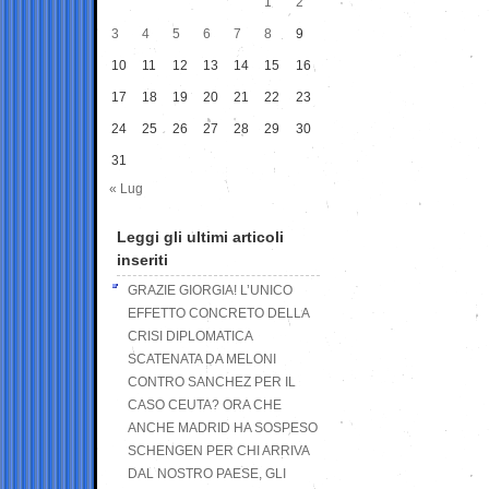
1
2
3
4
5
6
7
8
9
10
11
12
13
14
15
16
17
18
19
20
21
22
23
24
25
26
27
28
29
30
31
« Lug
Leggi gli ultimi articoli
inseriti
GRAZIE GIORGIA! L’UNICO
EFFETTO CONCRETO DELLA
CRISI DIPLOMATICA
SCATENATA DA MELONI
CONTRO SANCHEZ PER IL
CASO CEUTA? ORA CHE
ANCHE MADRID HA SOSPESO
SCHENGEN PER CHI ARRIVA
DAL NOSTRO PAESE, GLI