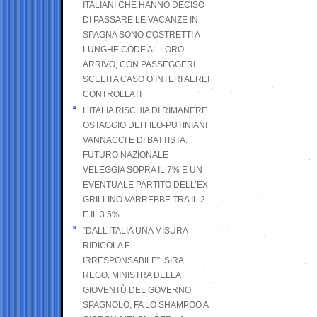
ITALIANI CHE HANNO DECISO
DI PASSARE LE VACANZE IN
SPAGNA SONO COSTRETTI A
LUNGHE CODE AL LORO
ARRIVO, CON PASSEGGERI
SCELTI A CASO O INTERI AEREI
CONTROLLATI
L’ITALIA RISCHIA DI RIMANERE
OSTAGGIO DEI FILO-PUTINIANI
VANNACCI E DI BATTISTA.
FUTURO NAZIONALE
VELEGGIA SOPRA IL 7% E UN
EVENTUALE PARTITO DELL’EX
GRILLINO VARREBBE TRA IL 2
E IL 3.5%
“DALL’ITALIA UNA MISURA
RIDICOLA E
IRRESPONSABILE”: SIRA
REGO, MINISTRA DELLA
GIOVENTÙ DEL GOVERNO
SPAGNOLO, FA LO SHAMPOO A