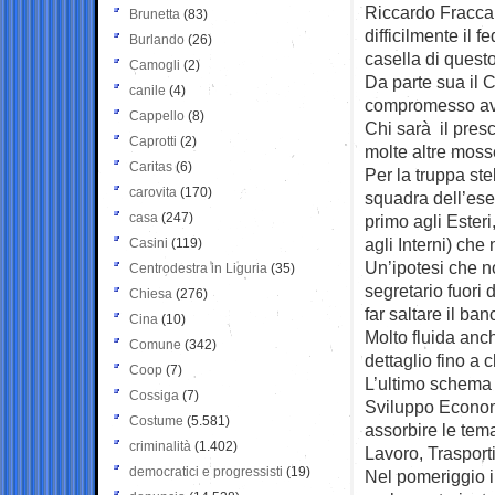
Riccardo Fracca
Brunetta
(83)
difficilmente il 
Burlando
(26)
casella di quest
Camogli
(2)
Da parte sua il 
canile
(4)
compromesso ava
Cappello
(8)
Chi sarà il pres
Caprotti
(2)
molte altre mosse
Caritas
(6)
Per la truppa ste
carovita
(170)
squadra dell’esec
casa
(247)
primo agli Esteri
agli Interni) ch
Casini
(119)
Un’ipotesi che no
Centrodestra in Liguria
(35)
segretario fuori 
Chiesa
(276)
far saltare il ba
Cina
(10)
Molto fluida anch
Comune
(342)
dettaglio fino a
Coop
(7)
L’ultimo schema 
Cossiga
(7)
Sviluppo Economi
Costume
(5.581)
assorbire le tema
criminalità
(1.402)
Lavoro, Trasporti
democratici e progressisti
(19)
Nel pomeriggio i