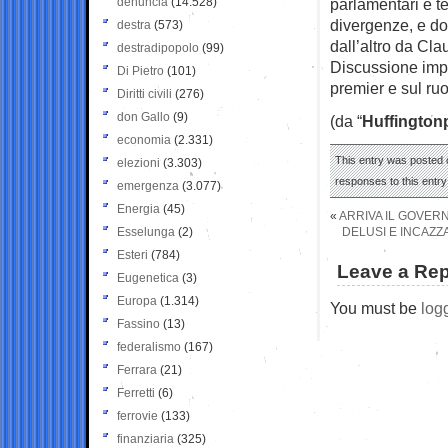
denuncia
(14.528)
parlamentari e te
divergenze, e do
destra
(573)
dall’altro da Cla
destradipopolo
(99)
Discussione impo
Di Pietro
(101)
premier e sul ruo
Diritti civili
(276)
don Gallo
(9)
(da “
Huffington
economia
(2.331)
This entry was posted o
elezioni
(3.303)
responses to this entr
emergenza
(3.077)
Energia
(45)
«
ARRIVA IL GOVER
Esselunga
(2)
DELUSI E INCAZZ
Esteri
(784)
Leave a Rep
Eugenetica
(3)
Europa
(1.314)
You must be
log
Fassino
(13)
federalismo
(167)
Ferrara
(21)
Ferretti
(6)
ferrovie
(133)
finanziaria
(325)