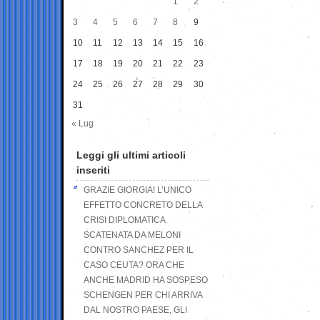
1
2
3
4
5
6
7
8
9
10
11
12
13
14
15
16
17
18
19
20
21
22
23
24
25
26
27
28
29
30
31
« Lug
Leggi gli ultimi articoli
inseriti
GRAZIE GIORGIA! L’UNICO
EFFETTO CONCRETO DELLA
CRISI DIPLOMATICA
SCATENATA DA MELONI
CONTRO SANCHEZ PER IL
CASO CEUTA? ORA CHE
ANCHE MADRID HA SOSPESO
SCHENGEN PER CHI ARRIVA
DAL NOSTRO PAESE, GLI