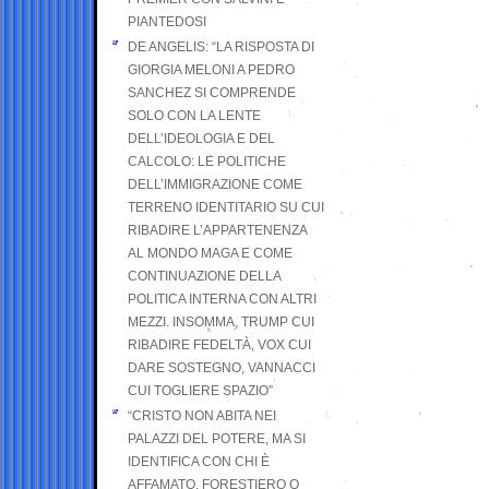
PIANTEDOSI
DE ANGELIS: “LA RISPOSTA DI
GIORGIA MELONI A PEDRO
SANCHEZ SI COMPRENDE
SOLO CON LA LENTE
DELL’IDEOLOGIA E DEL
CALCOLO: LE POLITICHE
DELL’IMMIGRAZIONE COME
TERRENO IDENTITARIO SU CUI
RIBADIRE L’APPARTENENZA
AL MONDO MAGA E COME
CONTINUAZIONE DELLA
POLITICA INTERNA CON ALTRI
MEZZI. INSOMMA, TRUMP CUI
RIBADIRE FEDELTÀ, VOX CUI
DARE SOSTEGNO, VANNACCI
CUI TOGLIERE SPAZIO”
“CRISTO NON ABITA NEI
PALAZZI DEL POTERE, MA SI
IDENTIFICA CON CHI È
AFFAMATO, FORESTIERO O