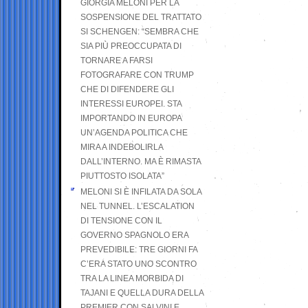
GIORGIA MELONI PER LA
SOSPENSIONE DEL TRATTATO
SI SCHENGEN: “SEMBRA CHE
SIA PIÙ PREOCCUPATA DI
TORNARE A FARSI
FOTOGRAFARE CON TRUMP
CHE DI DIFENDERE GLI
INTERESSI EUROPEI. STA
IMPORTANDO IN EUROPA
UN’AGENDA POLITICA CHE
MIRA A INDEBOLIRLA
DALL’INTERNO. MA È RIMASTA
PIUTTOSTO ISOLATA”
MELONI SI È INFILATA DA SOLA
NEL TUNNEL. L’ESCALATION
DI TENSIONE CON IL
GOVERNO SPAGNOLO ERA
PREVEDIBILE: TRE GIORNI FA
C’ERA STATO UNO SCONTRO
TRA LA LINEA MORBIDA DI
TAJANI E QUELLA DURA DELLA
PREMIER CON SALVINI E