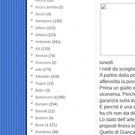
Aborto
(20)
Acca Larentia
(2)
Alcool
(3)
Alemanno
(150)
Alfano
(315)
Alitalia
(123)
Ambiente
(341)
AN
(210)
Animali
(74)
lunedì.
Arancioni
(2)
I nodi da sciogli
arte
(175)
A partire dalla p
Attentato
(329)
affievolita la pos
Auguri
(13)
Prima un giallo e
Batini
(3)
viceversa. Perch
Berlusconi
(4.295)
garanzia sulla du
Bersani
(234)
E perchè è una s
Biasotti
(12)
fra chi non sta d
Boldrini
(4)
Lo stato dell’art
Bossi
(1.221)
proposti finora so
Quello di Gianca
Brambilla
(38)