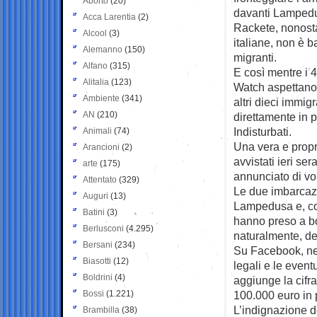
Aborto
(20)
davanti Lamped
Acca Larentia
(2)
Rackete, nonosta
Alcool
(3)
italiane, non è b
Alemanno
(150)
migranti.
Alfano
(315)
E così mentre i 
Alitalia
(123)
Watch aspettano 
Ambiente
(341)
altri dieci immig
AN
(210)
direttamente in p
Indisturbati.
Animali
(74)
Una vera e propri
Arancioni
(2)
avvistati ieri se
arte
(175)
annunciato di vol
Attentato
(329)
Le due imbarcazi
Auguri
(13)
Lampedusa e, com
Batini
(3)
hanno preso a bor
Berlusconi
(4.295)
naturalmente, d
Bersani
(234)
Su Facebook, nel
Biasotti
(12)
legali e le event
Boldrini
(4)
aggiunge la cifra
Bossi
(1.221)
100.000 euro in 
L’indignazione d
Brambilla
(38)