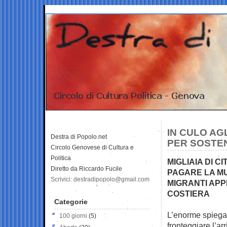
IN CULO AGL
Destra di Popolo.net
PER SOSTEN
Circolo Genovese di Cultura e
Politica
MIGLIAIA DI C
Diretto da Riccardo Fucile
PAGARE LA MU
Scrivici: destradipopolo@gmail.com
MIGRANTI AP
COSTIERA
Categorie
L’enorme spiegam
100 giorni
(5)
fronteggiare l’ar