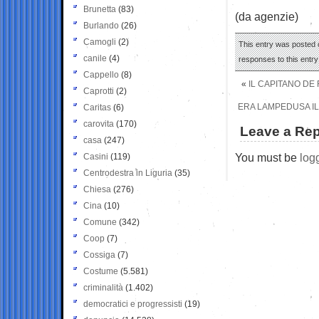
Brunetta
(83)
(da agenzie)
Burlando
(26)
Camogli
(2)
This entry was posted o
canile
(4)
responses to this entr
Cappello
(8)
«
IL CAPITANO DE
Caprotti
(2)
ERA LAMPEDUSA IL 
Caritas
(6)
carovita
(170)
Leave a Rep
casa
(247)
You must be
log
Casini
(119)
Centrodestra in Liguria
(35)
Chiesa
(276)
Cina
(10)
Comune
(342)
Coop
(7)
Cossiga
(7)
Costume
(5.581)
criminalità
(1.402)
democratici e progressisti
(19)