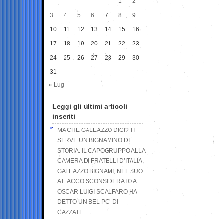
1
2
3
4
5
6
7
8
9
10
11
12
13
14
15
16
17
18
19
20
21
22
23
24
25
26
27
28
29
30
31
« Lug
Leggi gli ultimi articoli
inseriti
MA CHE GALEAZZO DICI? TI
SERVE UN BIGNAMINO DI
STORIA. IL CAPOGRUPPO ALLA
CAMERA DI FRATELLI D’ITALIA,
GALEAZZO BIGNAMI, NEL SUO
ATTACCO SCONSIDERATO A
OSCAR LUIGI SCALFARO HA
DETTO UN BEL PO’ DI
CAZZATE