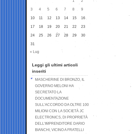
1
2
3
4
5
6
7
8
9
10
11
12
13
14
15
16
17
18
19
20
21
22
23
24
25
26
27
28
29
30
31
« Lug
Leggi gli ultimi articoli
inseriti
MASCHERINE DI BRONZO, IL
GOVERNO MELONI HA
SECRETATO LA
DOCUMENTAZIONE
SULL’ACCORDO DA OLTRE 100
MILIONI CON LA SOCIETÀ JC
ELECTRONICS, DI PROPRIETÀ
DELL’IMPRENDITORE DARIO
BIANCHI, VICINO A FRATELLI