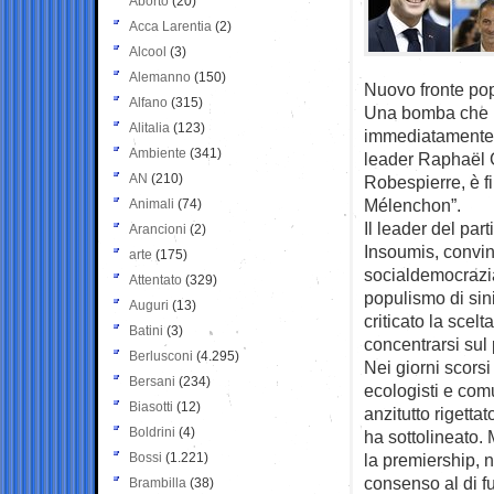
Aborto
(20)
Acca Larentia
(2)
Alcool
(3)
Alemanno
(150)
Nuovo fronte pop
Alfano
(315)
Una bomba che ha
Alitalia
(123)
immediatamente d
Ambiente
(341)
leader Raphaël 
AN
(210)
Robespierre, è fi
Mélenchon”.
Animali
(74)
Il leader del par
Arancioni
(2)
Insoumis, convint
arte
(175)
socialdemocrazi
Attentato
(329)
populismo di sin
Auguri
(13)
criticato la scel
Batini
(3)
concentrarsi su
Berlusconi
(4.295)
Nei giorni scorsi 
Bersani
(234)
ecologisti e com
Biasotti
(12)
anzitutto rigetta
Boldrini
(4)
ha sottolineato. 
Bossi
(1.221)
la premiership, no
consenso al di fu
Brambilla
(38)