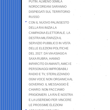
PUTIN: ALMENO 30MILA
NORDCOREANI SARANNO
DISPIEGATI SUL TERRITORIO
RUSSO
CON IL NUOVO PALINSESTO
DELLA RAI INIZIA LA
CAMPAGNA ELETTORALE. LA
DESTRA MILITARIZZA IL
SERVIZIO PUBBLICO IN VISTA
DELLE ELEZIONI POLITICHE
DEL 2027: DA VIA ASIAGO A
SAXA RUBRA, HANNO
INFARCITO DI AMANTI, AMICI E
PERSONAGGI IMPROBABILI
RADIO E TV, STERILIZZANDO
OGNI VOCE NON ORGANICA AL
GOVERNO. IL MESSAGGIO È
CHIARO: NON FACCIAMO
PRIGIONIERI. LA RAI È NOSTRA
E LA USEREMO PER VINCERE
LE PROSSIME ELEZIONI