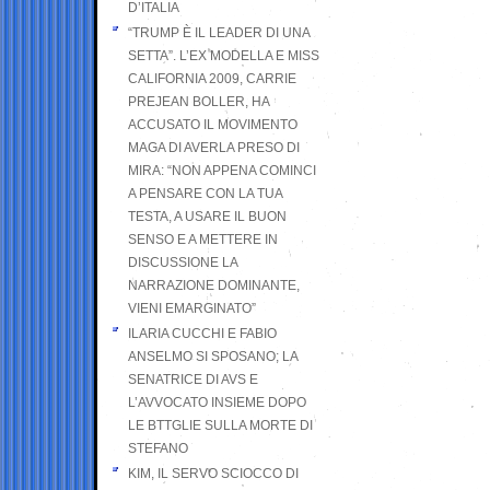
D’ITALIA
“TRUMP È IL LEADER DI UNA
SETTA”. L’EX MODELLA E MISS
CALIFORNIA 2009, CARRIE
PREJEAN BOLLER, HA
ACCUSATO IL MOVIMENTO
MAGA DI AVERLA PRESO DI
MIRA: “NON APPENA COMINCI
A PENSARE CON LA TUA
TESTA, A USARE IL BUON
SENSO E A METTERE IN
DISCUSSIONE LA
NARRAZIONE DOMINANTE,
VIENI EMARGINATO”
ILARIA CUCCHI E FABIO
ANSELMO SI SPOSANO; LA
SENATRICE DI AVS E
L’AVVOCATO INSIEME DOPO
LE BTTGLIE SULLA MORTE DI
STEFANO
KIM, IL SERVO SCIOCCO DI