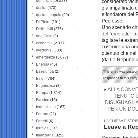
denuncia
(14.528)
considerato vici
già impallinato d
destra
(573)
e fondatore del 
destradipopolo
(99)
Pécresse.
Di Pietro
(101)
Uno scenario che
Diritti civili
(276)
dell’omelette” c
don Gallo
(9)
tagliare le estre
economia
(2.331)
costruire una nu
elezioni
(3.303)
ottenuto che nel 
emergenza
(3.077)
(da La Repubbli
Energia
(45)
Esselunga
(2)
This entry was posted o
responses to this entr
Esteri
(784)
Eugenetica
(3)
«
ALLA CONVE
Europa
(1.314)
TENUTO 
Fassino
(13)
DISUGUAGLI
federalismo
(167)
PER UN DOL
Ferrara
(21)
Ferretti
(6)
LA CHIESA DISTRI
Leave a Rep
ferrovie
(133)
finanziaria
(325)
You must be
log