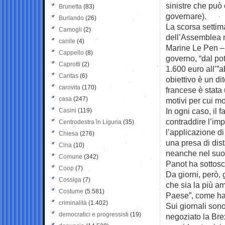
sinistre che può
Brunetta
(83)
governare).
Burlando
(26)
La scorsa settiman
Camogli
(2)
dell’Assemblea n
canile
(4)
Marine Le Pen – 
Cappello
(8)
governo, “dal pot
Caprotti
(2)
1.600 euro all’”a
Caritas
(6)
obiettivo è un di
carovita
(170)
francese è stata
casa
(247)
motivi per cui mo
In ogni caso, il 
Casini
(119)
contraddire l’im
Centrodestra in Liguria
(35)
l’applicazione di
Chiesa
(276)
una presa di dis
Cina
(10)
neanche nel suo 
Comune
(342)
Panot ha sottoscri
Coop
(7)
Da giorni, però,
Cossiga
(7)
che sia la più am
Costume
(5.581)
Paese”, come ha c
criminalità
(1.402)
Sui giornali son
democratici e progressisti
(19)
negoziato la Bre