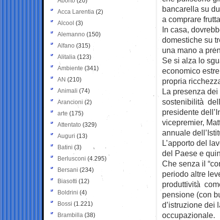
Aborto
(20)
bancarella su d
Acca Larentia
(2)
a comprare frutta
Alcool
(3)
In casa, dovrebb
Alemanno
(150)
domestiche su tr
Alfano
(315)
una mano a prende
Alitalia
(123)
Se si alza lo sg
Ambiente
(341)
economico estrem
AN
(210)
propria ricchezza
La presenza dei 
Animali
(74)
sostenibilità del
Arancioni
(2)
presidente dell’I
arte
(175)
vicepremier, Mat
Attentato
(329)
annuale dell’Isti
Auguri
(13)
L’apporto del la
Batini
(3)
del Paese e quindi
Berlusconi
(4.295)
Che senza il “co
Bersani
(234)
periodo altre lev
Biasotti
(12)
produttività come
Boldrini
(4)
pensione (con bu
Bossi
(1.221)
d’istruzione dei 
occupazionale.
Brambilla
(38)