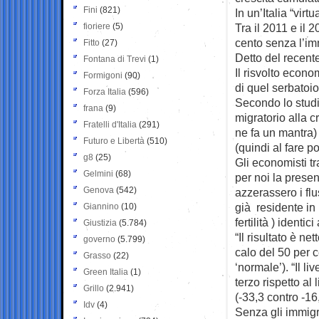
Fini
(821)
In un’Italia “virt
fioriere
(5)
Tra il 2011 e il
cento senza l’im
Fitto
(27)
Detto del recente
Fontana di Trevi
(1)
Il risvolto econo
Formigoni
(90)
di quel serbatoio
Forza Italia
(596)
Secondo lo studio
frana
(9)
migratorio alla c
Fratelli d'Italia
(291)
ne fa un mantra) 
Futuro e Libertà
(510)
(quindi al fare po
g8
(25)
Gli economisti t
Gelmini
(68)
per noi la presen
Genova
(542)
azzerassero i flu
già residente in
Giannino
(10)
fertilità ) identic
Giustizia
(5.784)
“Il risultato è n
governo
(5.799)
calo del 50 per c
Grasso
(22)
‘normale’). “Il li
Green Italia
(1)
terzo rispetto al
Grillo
(2.941)
(-33,3 contro -16
Idv
(4)
Senza gli immigra