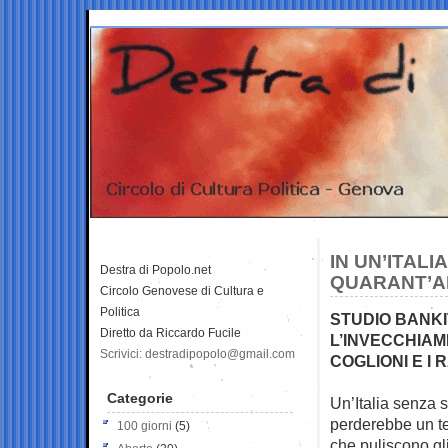
IN UN’ITALI
Destra di Popolo.net
QUARANT’A
Circolo Genovese di Cultura e
Politica
STUDIO BANKIT
Diretto da Riccardo Fucile
L’INVECCHIAME
Scrivici: destradipopolo@gmail.com
COGLIONI E I
Categorie
Un’Italia senza s
perderebbe un t
100 giorni
(5)
che puliscono gli