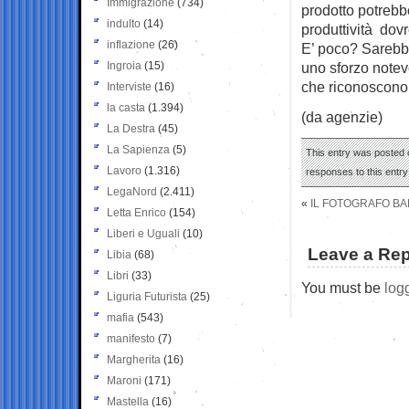
Immigrazione
(734)
prodotto potrebb
indulto
(14)
produttività dov
inflazione
(26)
E’ poco? Sarebbe
Ingroia
(15)
uno sforzo notev
che riconoscono g
Interviste
(16)
la casta
(1.394)
(da agenzie)
La Destra
(45)
La Sapienza
(5)
This entry was posted o
Lavoro
(1.316)
responses to this entr
LegaNord
(2.411)
«
IL FOTOGRAFO BA
Letta Enrico
(154)
Liberi e Uguali
(10)
Leave a Rep
Libia
(68)
Libri
(33)
You must be
log
Liguria Futurista
(25)
mafia
(543)
manifesto
(7)
Margherita
(16)
Maroni
(171)
Mastella
(16)