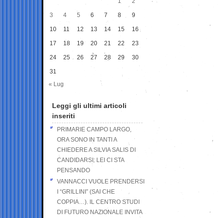
1
2
3
4
5
6
7
8
9
10
11
12
13
14
15
16
17
18
19
20
21
22
23
24
25
26
27
28
29
30
31
« Lug
Leggi gli ultimi articoli
inseriti
PRIMARIE CAMPO LARGO,
ORA SONO IN TANTI A
CHIEDERE A SILVIA SALIS DI
CANDIDARSI: LEI CI STA
PENSANDO
VANNACCI VUOLE PRENDERSI
I “GRILLINI” (SAI CHE
COPPIA…). IL CENTRO STUDI
DI FUTURO NAZIONALE INVITA