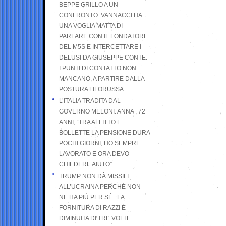
BEPPE GRILLO A UN
CONFRONTO. VANNACCI HA
UNA VOGLIA MATTA DI
PARLARE CON IL FONDATORE
DEL M5S E INTERCETTARE I
DELUSI DA GIUSEPPE CONTE.
I PUNTI DI CONTATTO NON
MANCANO, A PARTIRE DALLA
POSTURA FILORUSSA
L’ITALIA TRADITA DAL
GOVERNO MELONI. ANNA , 72
ANNI; “TRA AFFITTO E
BOLLETTE LA PENSIONE DURA
POCHI GIORNI, HO SEMPRE
LAVORATO E ORA DEVO
CHIEDERE AIUTO”
TRUMP NON DÀ MISSILI
ALL’UCRAINA PERCHÉ NON
NE HA PIÙ PER SÉ : LA
FORNITURA DI RAZZI È
DIMINUITA DI TRE VOLTE