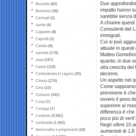
Due approfondimen
Brunetta
(83)
impatto hanno s
Burlando
(26)
sarebbe senza di
Camogli
(2)
A chiarire questi
canile
(4)
Consulenti del La
Cappello
(8)
immigrati.
Caprotti
(2)
Cui si può aggiu
Caritas
(6)
attuale in questi
carovita
(170)
Matteo Gomellini
casa
(247)
quanto, in due se
alla crescita de
Casini
(119)
decenni.
Centrodestra in Liguria
(35)
Un aspetto nel qu
Chiesa
(276)
Come sappiamo be
Cina
(10)
previsione è che 
Comune
(342)
ovvero il peso d
Coop
(7)
superiore al mass
Cossiga
(7)
differenza è che 
Costume
(5.581)
poco più di vent
criminalità
(1.402)
Negli ultimi 10 an
democratici e progressisti
(19)
aumentati di 1,8 