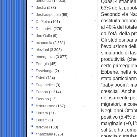
denuncia
(14.528)
Quasi 4 stranieri
63% della popola
destra
(573)
Secondo via Nazi
destradipopolo
(99)
costituita propri
Di Pietro
(101)
al 40% del totale 
Diritti civili
(276)
dall’età della pro
don Gallo
(9)
Gli studiosi par
economia
(2.331)
l’evoluzione dell
elezioni
(3.303)
simulando di las
emergenza
(3.077)
produttività (ch
Energia
(45)
certo primeggiar
Esselunga
(2)
Ebbene, nella ri
stato particolarm
Esteri
(784)
“baby boom”, ma 
Eugenetica
(3)
crescita”. Anche 
Europa
(1.314)
decisamente pegg
Fassino
(13)
migratori, le co
federalismo
(167)
Negli anni Ottan
Ferrara
(21)
positivo (5,4% di
Ferretti
(6)
marginale (+0,1%)
ferrovie
(133)
salita e ha compe
finanziaria
(325)
crescita cumulata