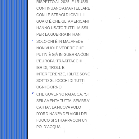
RISPETTO AL 2025, E I RUSSI
CONTINUANO A MARTELLARE
CON LE STRAGI DI CIVILI. IL
GUAIO È CHE GLI AMERICANI
HANNO USATO TUTTI I MISSILI
PER LA GUERRA IN IRAN
SOLO CHI È IN MALAFEDE
NON VUOLE VEDERE CHE
PUTIN È GIÀ IN GUERRA CON
L’EUROPA: TRA ATTACCHI
IBRIDI, TROLL E
INTERFERENZE, I BLITZ SONO
SOTTO GLI OCCHI DI TUTTI
OGNI GIORNO
CHE GOVERNO PATACCA. “SI
SFILAMENTA TUTTA, SEMBRA
CARTA”. LA NUOVA POLO
D’ORDINANZA DEI VIGILI DEL
FUOCO SI STRAPPA CON UN
PO’ D’ACQUA