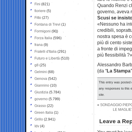
Fini
(821)
Quando Renzi chi
fioriere
(5)
governo, aveva 
Scusi se insist
Fitto
(27)
«Nessuno ha inte
Fontana di Trevi
(1)
credibili, soprat
Formigoni
(90)
nostra spesa è c
Forza Italia
(596)
più di cento sist
frana
(9)
a fronte di impe
Fratelli d'Italia
(291)
più flessibilità ?»
Futuro e Libertà
(510)
Alessandro Bar
g8
(25)
(da “
La Stampa”
Gelmini
(68)
Genova
(542)
This entry was posted 
Giannino
(10)
any responses to this 
Giustizia
(5.784)
site.
governo
(5.799)
«
SONDAGGIO PIEPOL
Grasso
(22)
LE MAGLIE
Green Italia
(1)
Grillo
(2.941)
Leave a Rep
Idv
(4)
You must be
log