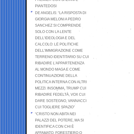
PIANTEDOSI
DE ANGELIS: “LA RISPOSTA DI
GIORGIA MELONI A PEDRO
SANCHEZ SI COMPRENDE
SOLO CON LA LENTE
DELL’IDEOLOGIA E DEL
CALCOLO: LE POLITICHE
DELL’IMMIGRAZIONE COME
TERRENO IDENTITARIO SU CUI
RIBADIRE L’APPARTENENZA
AL MONDO MAGA E COME
CONTINUAZIONE DELLA
POLITICA INTERNA CON ALTRI
MEZZI. INSOMMA, TRUMP CUI
RIBADIRE FEDELTÀ, VOX CUI
DARE SOSTEGNO, VANNACCI
CUI TOGLIERE SPAZIO”
“CRISTO NON ABITA NEI
PALAZZI DEL POTERE, MA SI
IDENTIFICA CON CHI È
AFFAMATO, FORESTIERO O