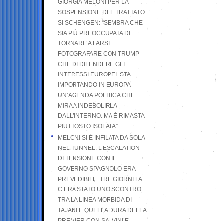
GIORGIA MELONI PER LA
SOSPENSIONE DEL TRATTATO
SI SCHENGEN: “SEMBRA CHE
SIA PIÙ PREOCCUPATA DI
TORNARE A FARSI
FOTOGRAFARE CON TRUMP
CHE DI DIFENDERE GLI
INTERESSI EUROPEI. STA
IMPORTANDO IN EUROPA
UN’AGENDA POLITICA CHE
MIRA A INDEBOLIRLA
DALL’INTERNO. MA È RIMASTA
PIUTTOSTO ISOLATA”
MELONI SI È INFILATA DA SOLA
NEL TUNNEL. L’ESCALATION
DI TENSIONE CON IL
GOVERNO SPAGNOLO ERA
PREVEDIBILE: TRE GIORNI FA
C’ERA STATO UNO SCONTRO
TRA LA LINEA MORBIDA DI
TAJANI E QUELLA DURA DELLA
PREMIER CON SALVINI E