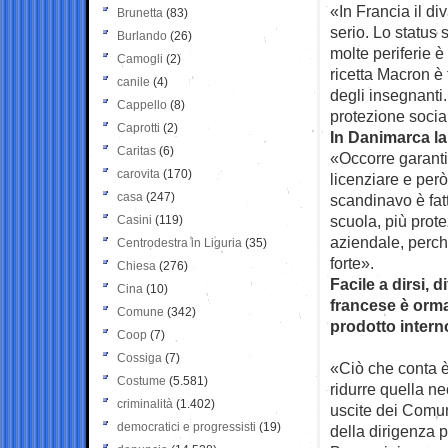
«In Francia il di
Brunetta
(83)
serio. Lo status 
Burlando
(26)
molte periferie 
Camogli
(2)
ricetta Macron è 
canile
(4)
degli insegnanti
Cappello
(8)
protezione soci
Caprotti
(2)
In Danimarca la
Caritas
(6)
«Occorre garanti
carovita
(170)
licenziare e però
casa
(247)
scandinavo è fatt
scuola, più prot
Casini
(119)
aziendale, perchè
Centrodestra in Liguria
(35)
forte».
Chiesa
(276)
Facile a dirsi, d
Cina
(10)
francese è ormai 
Comune
(342)
prodotto intern
Coop
(7)
Cossiga
(7)
«Ciò che conta è 
Costume
(5.581)
ridurre quella ne
criminalità
(1.402)
uscite dei Comuni
democratici e progressisti
(19)
della dirigenza p