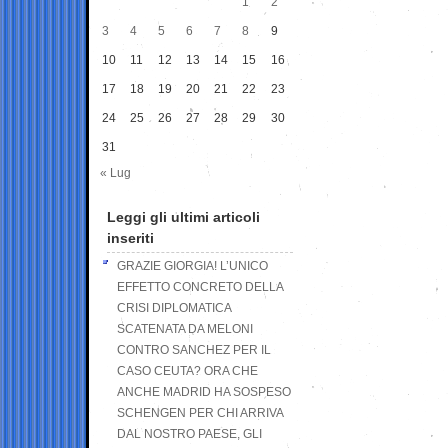
1
2
3
4
5
6
7
8
9
10
11
12
13
14
15
16
17
18
19
20
21
22
23
24
25
26
27
28
29
30
31
« Lug
Leggi gli ultimi articoli
inseriti
GRAZIE GIORGIA! L’UNICO
EFFETTO CONCRETO DELLA
CRISI DIPLOMATICA
SCATENATA DA MELONI
CONTRO SANCHEZ PER IL
CASO CEUTA? ORA CHE
ANCHE MADRID HA SOSPESO
SCHENGEN PER CHI ARRIVA
DAL NOSTRO PAESE, GLI