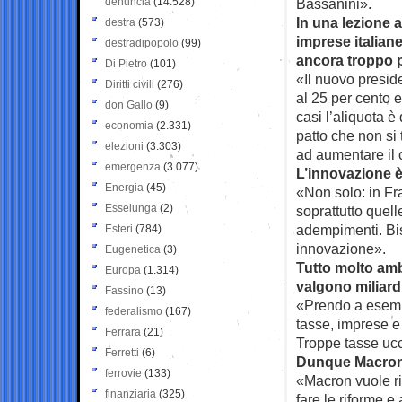
denuncia
(14.528)
Bassanini».
In una lezione 
destra
(573)
imprese italia
destradipopolo
(99)
ancora troppo 
Di Pietro
(101)
«Il nuovo preside
Diritti civili
(276)
al 25 per cento e
don Gallo
(9)
casi l’aliquota è
economia
(2.331)
patto che non si 
elezioni
(3.303)
ad aumentare il c
emergenza
(3.077)
L’innovazione è
Energia
(45)
«Non solo: in Fr
Esselunga
(2)
soprattutto quell
adempimenti. Bis
Esteri
(784)
innovazione».
Eugenetica
(3)
Tutto molto ambi
Europa
(1.314)
valgono miliard
Fassino
(13)
«Prendo a esempi
federalismo
(167)
tasse, imprese e
Ferrara
(21)
Troppe tasse ucci
Ferretti
(6)
Dunque Macron c
ferrovie
(133)
«Macron vuole ris
finanziaria
(325)
fare le riforme e