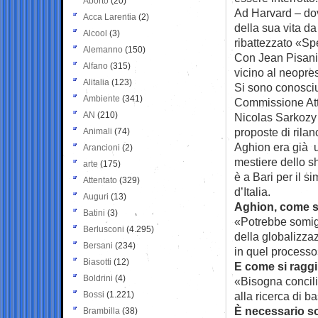
Aborto
(20)
Ad Harvard – do
Acca Larentia
(2)
della sua vita d
Alcool
(3)
ribattezzato «S
Alemanno
(150)
Con Jean Pisani 
Alfano
(315)
vicino al neopr
Alitalia
(123)
Si sono conosciut
Ambiente
(341)
Commissione Atta
AN
(210)
Nicolas Sarkozy
proposte di rila
Animali
(74)
Aghion era già u
Arancioni
(2)
mestiere dello s
arte
(175)
è a Bari per il s
Attentato
(329)
d’Italia.
Auguri
(13)
Aghion, come s
Batini
(3)
«Potrebbe somigl
Berlusconi
(4.295)
della globalizza
Bersani
(234)
in quel processo
Biasotti
(12)
E come si raggi
Boldrini
(4)
«Bisogna concili
Bossi
(1.221)
alla ricerca di b
È necessario so
Brambilla
(38)