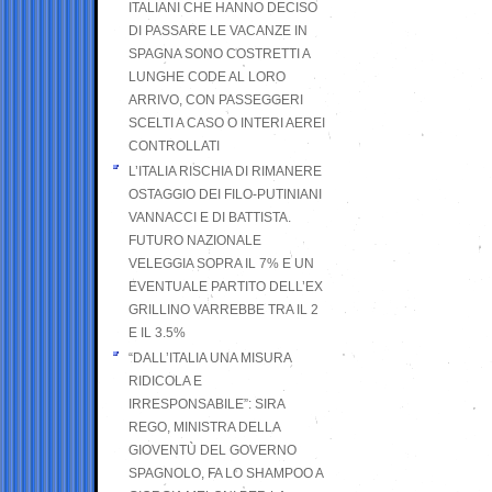
ITALIANI CHE HANNO DECISO
DI PASSARE LE VACANZE IN
SPAGNA SONO COSTRETTI A
LUNGHE CODE AL LORO
ARRIVO, CON PASSEGGERI
SCELTI A CASO O INTERI AEREI
CONTROLLATI
L’ITALIA RISCHIA DI RIMANERE
OSTAGGIO DEI FILO-PUTINIANI
VANNACCI E DI BATTISTA.
FUTURO NAZIONALE
VELEGGIA SOPRA IL 7% E UN
EVENTUALE PARTITO DELL’EX
GRILLINO VARREBBE TRA IL 2
E IL 3.5%
“DALL’ITALIA UNA MISURA
RIDICOLA E
IRRESPONSABILE”: SIRA
REGO, MINISTRA DELLA
GIOVENTÙ DEL GOVERNO
SPAGNOLO, FA LO SHAMPOO A